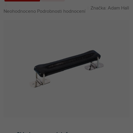
Značka:
Adam Hall
Průměrné
Neohodnoceno
Podrobnosti hodnocení
hodnocení
produktu
je
0,0
z
5
hvězdiček.