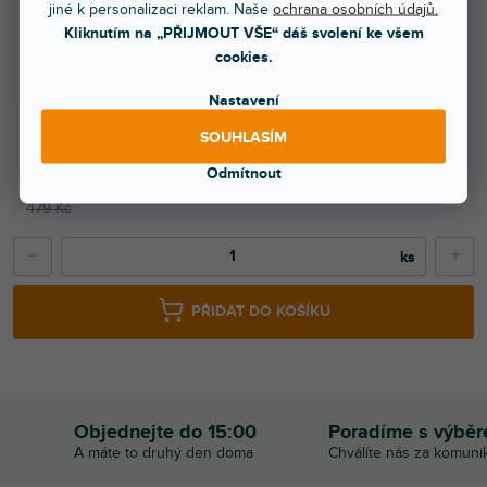
jiné k personalizaci reklam. Naše
ochrana osobních údajů.
1000 a více ks = sleva 20 %
263 Kč
/ ks
Kliknutím na „PŘIJMOUT VŠE“ dáš svolení ke všem
cookies.
Ušetříte
0 Kč
Nastavení
SOUHLASÍM
329 Kč
Odmítnout
272 Kč bez DPH
479 Kč
−
+
PŘIDAT DO KOŠÍKU
Objednejte do 15:00
Poradíme s výbě
A máte to druhý den doma
Chválíte nás za komuni