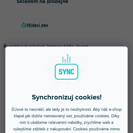
Skladem na prodejně
Řemínková rukojeť, imitace kůže, černá
.
Množstevní sleva
1 - 23 ks
329 Kč
/ ks
Synchronizuj cookies!
24 - 99 ks = sleva 5 %
313 Kč
/ ks
DJové to nesnáší, ale tady je to nezbytnost. Aby náš e-shop
100 - 499 ks = sleva 10 %
296 Kč
/ ks
šlapal jak dobře namixovaný set, používáme cookies. Díky
nim ti ukážeme relevantní nabídky, zrychlíme web a
500 - 999 ks = sleva 15 %
280 Kč
/ ks
vylepšíme zážitek z nakupování. Cookies používáme mimo