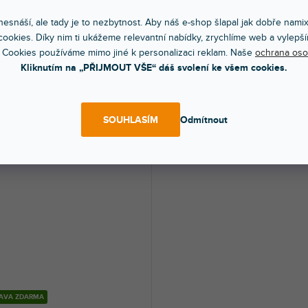
9 S
CM10B - kondenzátorový mikrof
esnáší, ale tady je to nezbytnost. Aby náš e-shop šlapal jak dobře nami
ookies. Díky nim ti ukážeme relevantní nabídky, zrychlíme web a vylepší
 Cookies používáme mimo jiné k personalizaci reklam. Naše
ochrana oso
dem na prodejně
(
1 ks
)
Do 3 dnů
Kliknutím na „PŘIJMOUT VŠE“ dáš svolení ke všem cookies.
ický boundary mikrofon s
Miniaturní kondenzátorový mikrofon –
čem, směrová charakteristika
plochý. Charakteristika kardioidní....
dní,...
49 Kč
2 100 Kč
DO KOŠÍKU
DO KOŠÍ
SOUHLASÍM
Odmítnout
AVA ZDARMA