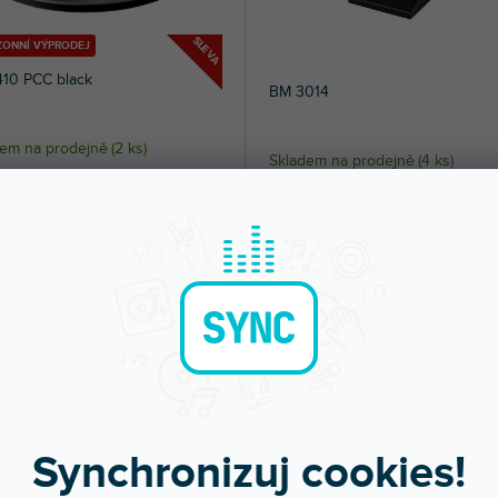
SLEVA
ZONNÍ VÝPRODEJ
410 PCC black
BM 3014
dem na prodejně
(
2 ks
)
Skladem na prodejně
(
4 ks
)
í kondenzátorový konferenční
Stolní kardioidní dynamický mikrofon.
on, všesměrová charakteristika....
99 Kč
4 400 Kč
DO KOŠÍKU
DO KOŠÍ
Synchronizuj cookies!