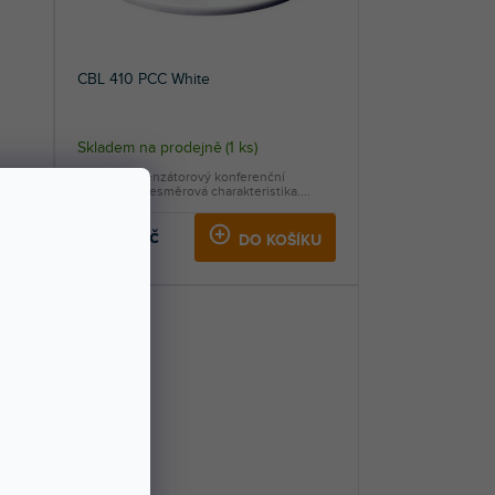
CBL 410 PCC White
Skladem na prodejně
(
1 ks
)
Stolní kondenzátorový konferenční
mikrofon, všesměrová charakteristika....
2 290 Kč
KU
DO KOŠÍKU