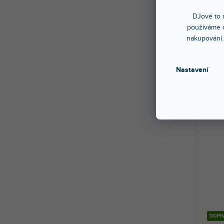
DST9
DJové to n
používáme c
nakupování.
Skla
Dynam
vypína
Nastavení
kardioi
3 8
DOPR