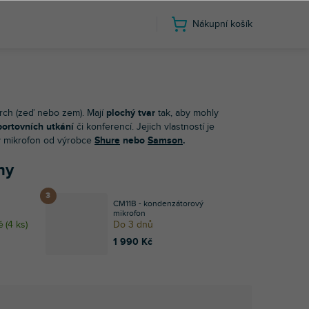
Nákupní košík
vrch (zeď nebo zem). Mají
plochý tvar
tak, aby mohly
ortovních utkání
či konferencí. Jejich vlastností je
ry mikrofon od výrobce
Shure
nebo
Samson
.
ny
CM11B - kondenzátorový
mikrofon
ě
(
4 ks
)
Do 3 dnů
1 990 Kč