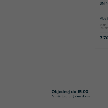
BM 4
Více 
Stolní
instal
7 7
Objednej do 15:00
A máš to druhý den doma