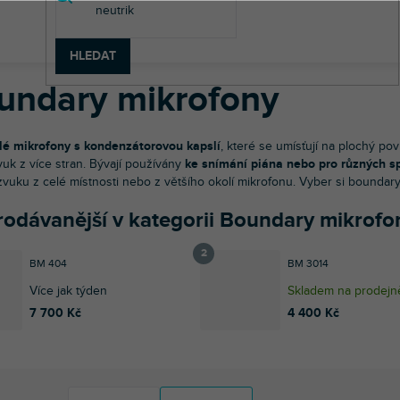
udio technika
Studiové mikrofony
Boundary mikrofony
HLEDAT
undary mikrofony
é mikrofony s kondenzátorovou kapslí
, které se umísťují na plochý po
vuk z více stran. Bývají používány
ke snímání piána nebo pro různých sp
zvuku z celé místnosti nebo z většího okolí mikrofonu. Vyber si bounda
rodávanější v kategorii Boundary mikrofo
BM 404
BM 3014
Více jak týden
Skladem na prodejn
7 700 Kč
4 400 Kč