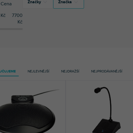
Značky
Značka
Cena
Kč
7700
3
AKG
Kč
3
AKG
2
RCF
2
RCF
2
Samson
2
Samson
UČUJEME
NEJLEVNĚJŠÍ
NEJDRAŽŠÍ
NEJPRODÁVANĚJŠÍ