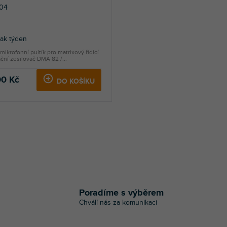
04
jak týden
 mikrofonní pultík pro matrixový řídicí
ační zesilovač DMA 82 /...
00 Kč
DO KOŠÍKU
O
v
l
á
Poradíme s výběrem
d
Chválí nás za komunikaci
a
c
í