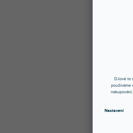
DOPR
TABLE
Do 5
Kulatý
13 
DJové to n
používáme c
nakupování.
Nastavení