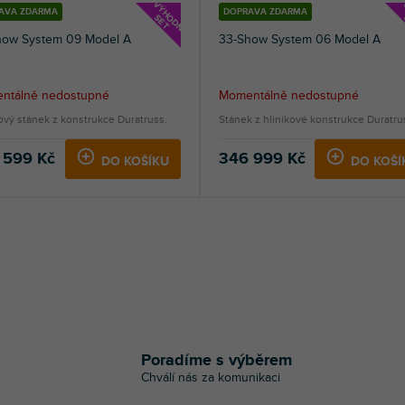
V
Ý
H
D
N
Ý
E
T
AVA ZDARMA
DOPRAVA ZDARMA
O
S
how System 09 Model A
33-Show System 06 Model A
ntálně nedostupné
Momentálně nedostupné
ový stánek z konstrukce Duratruss.
Stánek z hliníkové konstrukce Duratru
 599 Kč
346 999 Kč
DO KOŠÍKU
DO KOŠÍ
O
v
l
á
Poradíme s výběrem
d
Chválí nás za komunikaci
a
c