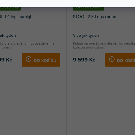
AVA ZDARMA
DOPRAVA ZDARMA
 1 4 legs straight
STOOL 2 3 Legs round
jak týden
Více jak týden
á židle s dřevěným podsedákem a
Kulatá barová židle s dřevěným sedák
 nohami.
kulatou podnožkou.
99 Kč
9 599 Kč
DO KOŠÍKU
DO KOŠÍ