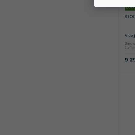
DOPR
STOOL
Více 
Barov
čtyřmi
9 2