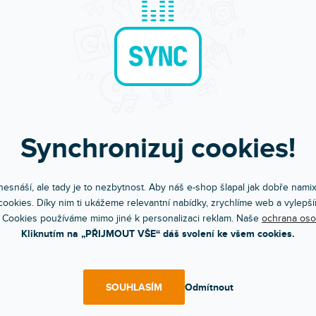
AVA ZDARMA
608154490
 1 3 legs round, 3 pipes
Do 5 dnů
 dnů
Příhradový držák LCD / plazma 37-65",
 stolek s třemi nohami.
45 kg pro FD 21 - FD 24.
Synchronizuj cookies!
599 Kč
4 008 Kč
DO KOŠÍKU
DO KOŠÍ
esnáší, ale tady je to nezbytnost. Aby náš e-shop šlapal jak dobře nami
ookies. Díky nim ti ukážeme relevantní nabídky, zrychlíme web a vylepší
 Cookies používáme mimo jiné k personalizaci reklam. Naše
ochrana oso
Kliknutím na „PŘIJMOUT VŠE“ dáš svolení ke všem cookies.
SOUHLASÍM
Odmítnout