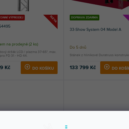
SLEVA
ZONNÍ VÝPRODEJ
DOPRAVA ZDARMA
54495
33-Show System 04 Model A
dem na prodejně
(
2 ks
)
Do 5 dnů
dový držák LCD / plazma 37-65", max.
Stánek z hliníkové Duratruss konstruk
pro FD 31 - HD 44.
19 Kč
133 799 Kč
DO KOŠÍKU
DO KOŠÍ