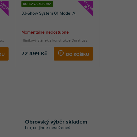
V
Ý
H
D
N
Ý
E
T
V
Ý
H
D
N
Ý
E
T
DOPRAVA ZDARMA
O
S
O
S
33-Show System 01 Model A
Momentálně nedostupné
ss.
Hliníkový stánek z konstrukce Duratruss.
72 499 Kč
KU
DO KOŠÍKU
Obrovský výběr skladem
I to, co jinde neseženeš