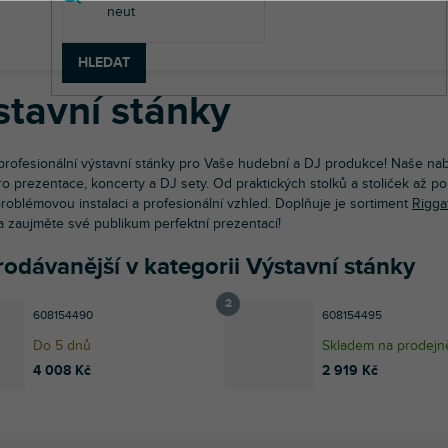
diová technika
Hliníkové konstrukce
Výstavní stánky
HLEDAT
stavní stánky
 profesionální výstavní stánky pro Vaše hudební a DJ produkce! Naše na
pro prezentace, koncerty a DJ sety. Od praktických stolků a stoliček až
roblémovou instalaci a profesionální vzhled. Doplňuje je sortiment
Rigga
a zaujměte své publikum perfektní prezentací!
odávanější v kategorii Výstavní stánky
608154490
608154495
Do 5 dnů
Skladem na prodejn
4 008 Kč
2 919 Kč