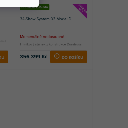
V
Ý
H
D
N
Ý
E
T
DOPRAVA ZDARMA
O
S
34-Show System 03 Model D
Momentálně nedostupné
em a
Hliníkový stánek z konstrukce Duratruss.
356 399 Kč
KU
DO KOŠÍKU