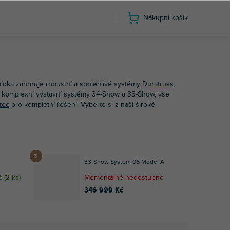
Nákupní košík
bídka zahrnuje robustní a spolehlivé systémy
Duratruss
,
 po komplexní výstavní systémy 34-Show a 33-Show, vše
tec
pro kompletní řešení. Vyberte si z naší široké
33-Show System 06 Model A
ě
(
2 ks
)
Momentálně nedostupné
346 999 Kč