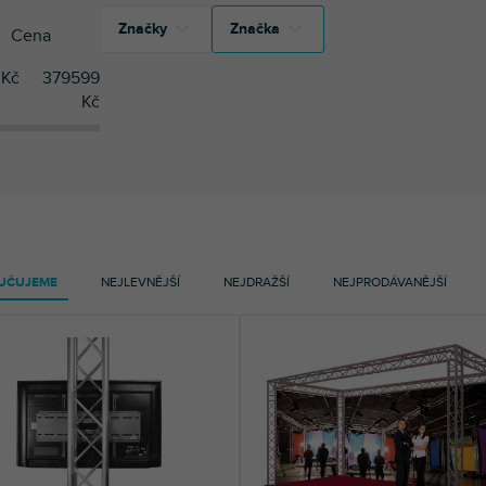
Značky
Značka
Cena
Kč
379599
10
Duratruss
Kč
10
Duratruss
2
Riggatec
2
Riggatec
UČUJEME
NEJLEVNĚJŠÍ
NEJDRAŽŠÍ
NEJPRODÁVANĚJŠÍ