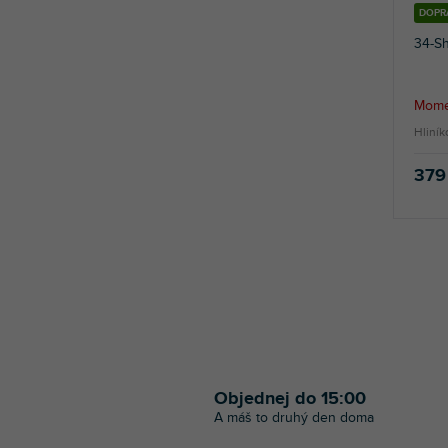
DOPR
34-S
Mome
Hliník
379
Objednej do 15:00
A máš to druhý den doma