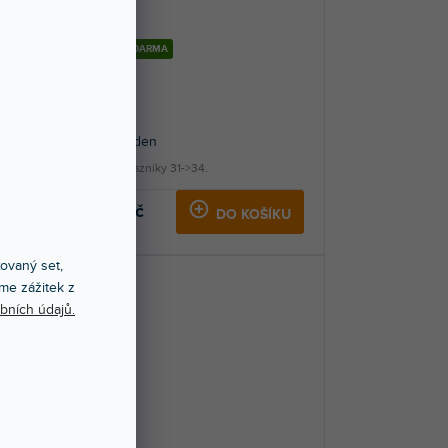
DOPRAVA ZDARMA
34 Shelf
Více jak týden
 max.
Police pro vazníky 31->34.
6 999 Kč
KU
DO KOŠÍKU
xovaný set,
me zážitek z
bních údajů.