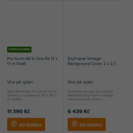
DOPRAVA ZDARMA
Pro Scrim All In One Kit 1,1 x
EzyFrame Vintage
1,1 m Small
Background Cover 2 x 2,3
m Crimson
Více jak týden
Více jak týden
Sada Manfrotto Pro Scrim All-In-
Výměnné pozadí pro systém
One Kit o rozměrech 110 x 110 cm
Manfrotto EzyFrame Vintage
je ideální...
vám poskytne velkou...
11 390 Kč
6 439 Kč
DO KOŠÍKU
DO KOŠÍKU