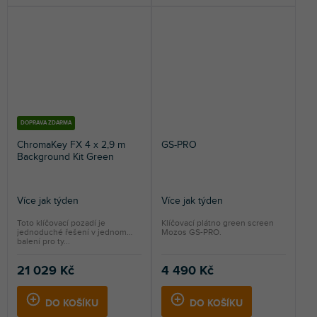
DOPRAVA ZDARMA
ChromaKey FX 4 x 2,9 m
GS-PRO
Background Kit Green
Více jak týden
Více jak týden
Toto klíčovací pozadí je
Klíčovací plátno green screen
jednoduché řešení v jednom
Mozos GS-PRO.
balení pro ty...
21 029 Kč
4 490 Kč
DO KOŠÍKU
DO KOŠÍKU