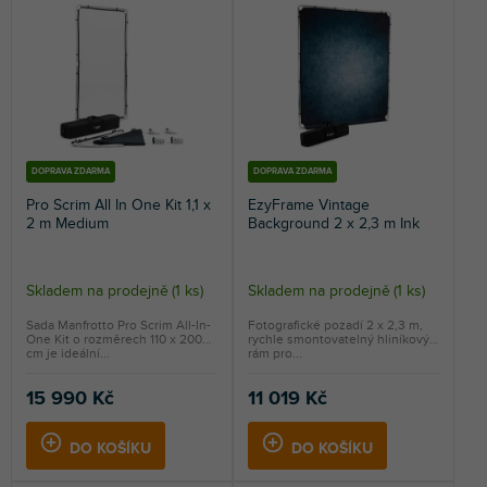
n
s
NEJDRAŽŠÍ
í
p
p
r
NEJPRODÁVANĚJŠÍ
r
o
o
d
ABECEDNĚ
d
u
u
k
k
t
DOPRAVA ZDARMA
DOPRAVA ZDARMA
t
ů
Pro Scrim All In One Kit 1,1 x
EzyFrame Vintage
ů
2 m Medium
Background 2 x 2,3 m Ink
Skladem na prodejně
(
1 ks
)
Skladem na prodejně
(
1 ks
)
Sada Manfrotto Pro Scrim All-In-
Fotografické pozadí 2 x 2,3 m,
One Kit o rozměrech 110 x 200
rychle smontovatelný hliníkový
cm je ideální...
rám pro...
15 990 Kč
11 019 Kč
DO KOŠÍKU
DO KOŠÍKU