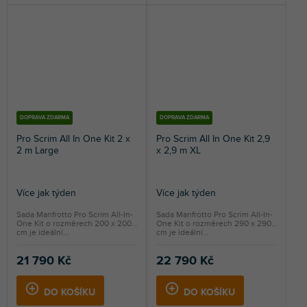
DOPRAVA ZDARMA
DOPRAVA ZDARMA
Pro Scrim All In One Kit 2 x
Pro Scrim All In One Kit 2,9
2 m Large
x 2,9 m XL
Více jak týden
Více jak týden
Sada Manfrotto Pro Scrim All-In-
Sada Manfrotto Pro Scrim All-In-
One Kit o rozměrech 200 x 200
One Kit o rozměrech 290 x 290
cm je ideální...
cm je ideální...
21 790 Kč
22 790 Kč
DO KOŠÍKU
DO KOŠÍKU