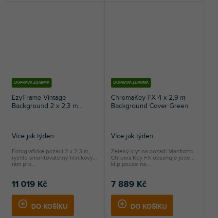
DOPRAVA ZDARMA
DOPRAVA ZDARMA
EzyFrame Vintage
ChromaKey FX 4 x 2,9 m
Background 2 x 2,3 m
Background Cover Green
Walnut
Více jak týden
Více jak týden
Fotografické pozadí 2 x 2,3 m,
Zelený kryt na pozadí Manfrotto
rychle smontovatelný hliníkový
Chroma Key FX obsahuje jeden
rám pro...
klip pouze na...
11 019 Kč
7 889 Kč
DO KOŠÍKU
DO KOŠÍKU