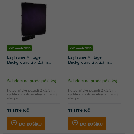
DOPRAVA ZDARMA
DOPRAVA ZDARMA
EzyFrame Vintage
EzyFrame Vintage
Background 2 x 2,3 m
Background 2 x 2,3 m
Aubergine
Crimson
Skladem na prodejně
(
1 ks
)
Skladem na prodejně
(
1 ks
)
Fotografické pozadí 2 x 2,3 m,
Fotografické pozadí 2 x 2,3 m,
rychle smontovatelný hliníkový
rychle smontovatelný hliníkový
rám pro...
rám pro...
11 019 Kč
11 019 Kč
DO KOŠÍKU
DO KOŠÍKU