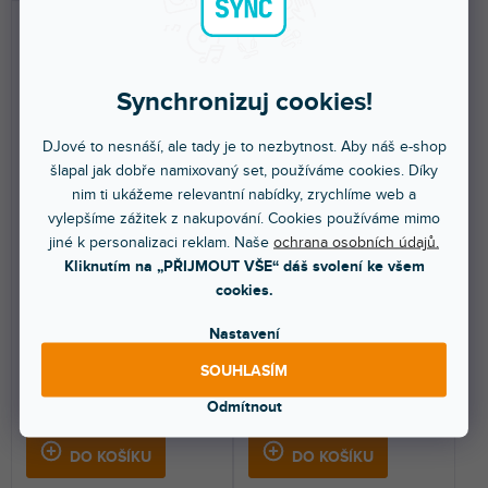
Synchronizuj cookies!
DJové to nesnáší, ale tady je to nezbytnost. Aby náš e-shop
šlapal jak dobře namixovaný set, používáme cookies. Díky
DOPRAVA ZDARMA
nim ti ukážeme relevantní nabídky, zrychlíme web a
EzyFrame Vintage
ChromaKey FX 4 x 2,9 m
vylepšíme zážitek z nakupování. Cookies používáme mimo
Background Cover 2 x 2,3
Background Cover Blue
jiné k personalizaci reklam. Naše
ochrana osobních údajů.
m Aubergine
Kliknutím na „PŘIJMOUT VŠE“ dáš svolení ke všem
cookies.
Více jak týden
Více jak týden
Nastavení
Výměnné pozadí pro systém
Modrý kryt na pozadí Manfrotto
Manfrotto EzyFrame Vintage
Chroma Key FX obsahuje jeden
vám poskytne velkou...
klip pouze na...
SOUHLASÍM
6 439 Kč
7 889 Kč
Odmítnout
DO KOŠÍKU
DO KOŠÍKU