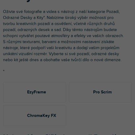
Oživte své fotografie a videa s nástroji z naší kategorie Pozadí,
Odrazné Desky a Kity". Nabízíme široký výběr možností pro
tvorbu kreativních pozadí a osvětlení, včetně různých druhů
pozadí, odrazných desek a sad. Díky těmto nástrojům budete
schopni vytvářet poutavé atmosféry a efekty ve vašich obrazech.
S různými texturami, barvami a možnostmi nastavení získáte
nástroje, které podpoří vaši kreativitu a dodají vašim projektům
unikátní vizuální rozměr. Vyberte si své pozadí, odrazné desky
nebo kit ještě dnes a obohaťte vaše tvůrčí dílo o nové dimenze.
"
EzyFrame
Pro Scrim
ChromaKey FX