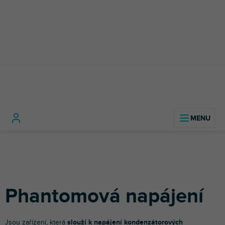
Přejít
na
obsah
Hudební
Phantomová
Domů
nástroje
Mikrofony
napájení
Phantomová napájení
Jsou zařízení, která
slouží k napájení kondenzátorových