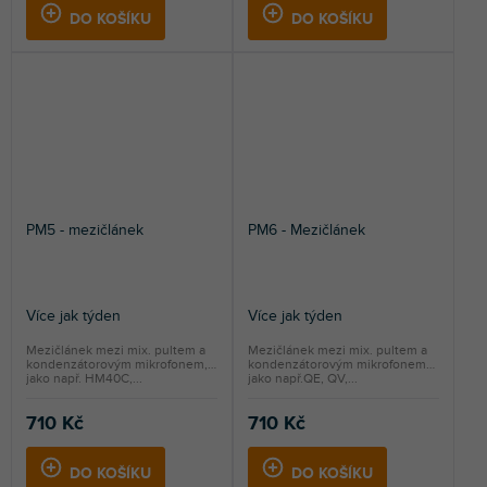
DO KOŠÍKU
DO KOŠÍKU
PM5 - mezičlánek
PM6 - Mezičlánek
Více jak týden
Více jak týden
Mezičlánek mezi mix. pultem a
Mezičlánek mezi mix. pultem a
kondenzátorovým mikrofonem,
kondenzátorovým mikrofonem
jako např. HM40C,...
jako např.QE, QV,...
710 Kč
710 Kč
DO KOŠÍKU
DO KOŠÍKU