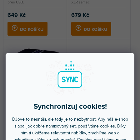
přes USB.
XLR samec.
649 Kč
679 Kč
DO KOŠÍKU
DO KOŠÍKU
SplitcomPRO
M48
Synchronizuj cookies!
Skladem na prodejně
(
1 ks
)
Skladem na prodejně
(
2 ks
)
DJové to nesnáší, ale tady je to nezbytnost. Aby náš e-shop
šlapal jak dobře namixovaný set, používáme cookies. Díky
Splitter/slučovač mikrofonního
Fantomové napájení, které se
nim ti ukážeme relevantní nabídky, zrychlíme web a
signálu. Ground lift spínač,
soustředí na bezchybné dodání
obrácení fáze....
šťávy do vašeho...
vylepšíme zážitek z nakupování. Cookies používáme mimo