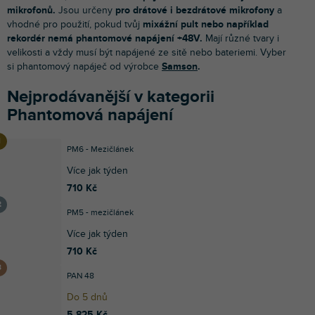
mikrofonů.
Jsou určeny
pro drátové i bezdrátové mikrofony
a
vhodné pro použití, pokud tvůj
mixážní pult nebo například
rekordér nemá phantomové napájení +48V.
Mají různé tvary i
velikosti a vždy musí být napájené ze sitě nebo bateriemi. Vyber
si phantomový napáječ od výrobce
Samson
.
Nejprodávanější v kategorii
Phantomová napájení
PM6 - Mezičlánek
Více jak týden
710 Kč
PM5 - mezičlánek
Více jak týden
710 Kč
PAN 48
Do 5 dnů
5 825 Kč