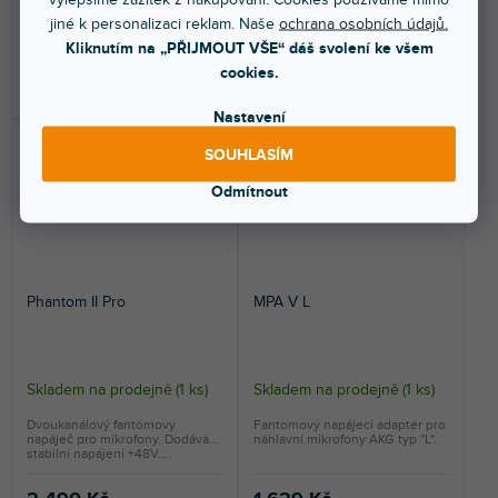
jiné k personalizaci reklam. Naše
ochrana osobních údajů.
1 199 Kč
1 690 Kč
Kliknutím na „PŘIJMOUT VŠE“ dáš svolení ke všem
cookies.
DO KOŠÍKU
DO KOŠÍKU
Nastavení
SOUHLASÍM
Odmítnout
Phantom II Pro
MPA V L
Skladem na prodejně
(
1 ks
)
Skladem na prodejně
(
1 ks
)
Dvoukanálový fantómový
Fantomový napájecí adaptér pro
napáječ pro mikrofony. Dodává
náhlavní mikrofony AKG typ "L".
stabilní napájení +48V....