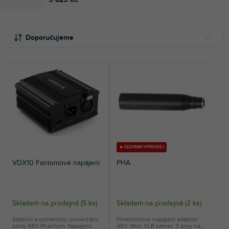
Ř
V
a
ý
Doporučujeme
z
p
e
i
NEJLEVNĚJŠÍ
n
s
NEJDRAŽŠÍ
í
p
p
r
NEJPRODÁVANĚJŠÍ
r
o
o
d
ABECEDNĚ
d
u
u
k
k
t
🔥 SEZONNÍ VÝPRODEJ
t
ů
VDX10 Fantomové napájení
PHA
ů
Skladem na prodejně
(
5 ks
)
Skladem na prodejně
(
2 ks
)
Stabilní a spolehlivý univerzální
Phantomový napájecí adaptér
zdroj 48V Phantom. Napájení
48V. Mini XLR samec 3 piny na