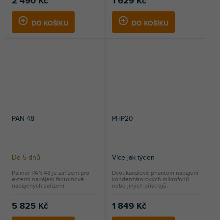
2 490 Kč
1 629 Kč
DO KOŠÍKU
DO KOŠÍKU
PAN 48
PHP20
Do 5 dnů
Více jak týden
Palmer PAN 48 je zařízení pro
Dvoukanálové phantom napájení
externí napájení fantomově
kondenzátorových mikrofonů
napájených zařízení.
nebo jiných přístrojů.
5 825 Kč
1 849 Kč