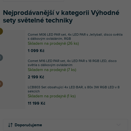
Nejprodávanější v kategorii Výhodné
sety světelné techniky
Comet M06 LED PAR set, 4x LED PAR s Jellyball, disco světla
s dálkovým ovládáním, RGB
Skladem na prodejně
(
26 ks
)
1 099 Kč
Comet M16 LED PAR set, 4x LED PAR s 18 RGB LED, disco
světla s dálkovým ovládáním
Skladem na prodejně
(
7 ks
)
2 199 Kč
LCB803 Set obsahující 4x LED BAR, s 80x 3W RGB LED v 8
sekcích
Skladem na prodejně
(
1 ks
)
11 199 Kč
Ř
V
a
ý
Doporučujeme
z
p