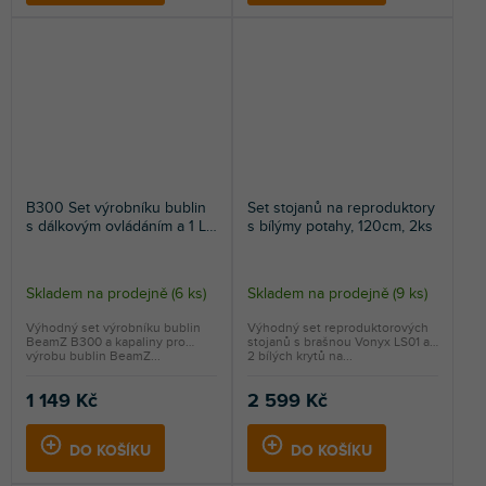
B300 Set výrobníku bublin
Set stojanů na reproduktory
s dálkovým ovládáním a 1 L
s bílýmy potahy, 120cm, 2ks
náplně, černý
Skladem na prodejně
(
6 ks
)
Skladem na prodejně
(
9 ks
)
Výhodný set výrobníku bublin
Výhodný set reproduktorových
BeamZ B300 a kapaliny pro
stojanů s brašnou Vonyx LS01 a
výrobu bublin BeamZ...
2 bílých krytů na...
1 149 Kč
2 599 Kč
DO KOŠÍKU
DO KOŠÍKU