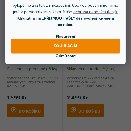
vylepšíme zážitek z nakupování. Cookies používáme mimo
jiné k personalizaci reklam. Naše
ochrana osobních údajů.
Kliknutím na „PŘIJMOUT VŠE“ dáš svolení ke všem
cookies.
Nastavení
PLP10 Set 2ks RGB LED
BBP Eazylink Univerzální
SOUHLASÍM
PAR reflektorů s
bezdrátový DMX set, vysílač
vestavěným akumulátorem,
+ přijímač
Odmítnout
6x 2W
Skladem na prodejně
(
16 ks
)
Skladem na prodejně
(
4 ks
)
Výhodná sada 2ks BeamZ PLP10
Výhodný set 2ks kompaktních
bateriových Party PAR reflektorů
bezdrátových DMX
6X 2W RGB.
vysílačů/přijímačů BeamZ BBP
W-DMX.
1 599 Kč
2 499 Kč
DO KOŠÍKU
DO KOŠÍKU