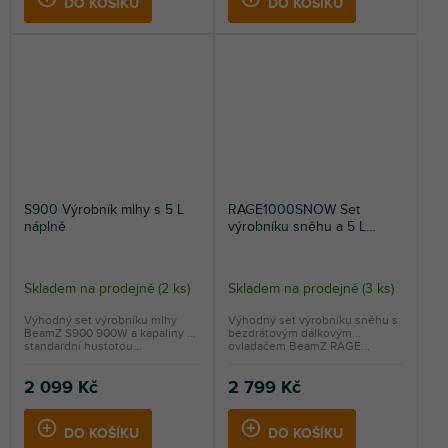
DO KOŠÍKU
DO KOŠÍKU
S900 Výrobník mlhy s 5 L
RAGE1000SNOW Set
náplně
výrobníku sněhu a 5 L
náplně
Skladem na prodejně
(
2 ks
)
Skladem na prodejně
(
3 ks
)
Výhodný set výrobníku mlhy
Výhodný set výrobníku sněhu s
BeamZ S900 900W a kapaliny se
bezdrátovým dálkovým
standardní hustotou...
ovladačem BeamZ RAGE...
2 099 Kč
2 799 Kč
DO KOŠÍKU
DO KOŠÍKU