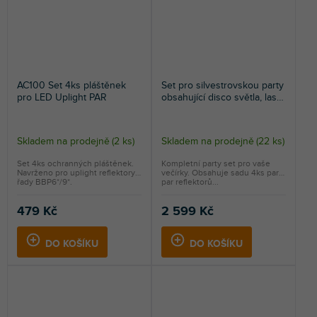
AC100 Set 4ks pláštěnek
Set pro silvestrovskou party
pro LED Uplight PAR
obsahující disco světla, laser
a výrobník mlhy, edice
2025/2026
Skladem na prodejně
(
2 ks
)
Skladem na prodejně
(
22 ks
)
Set 4ks ochranných pláštěnek.
Kompletní party set pro vaše
Navrženo pro uplight reflektory
večírky. Obsahuje sadu 4ks party
řady BBP6*/9*.
par reflektorů...
479 Kč
2 599 Kč
DO KOŠÍKU
DO KOŠÍKU