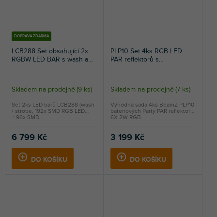
DOPRAVA ZDARMA
LCB288 Set obsahující 2x
PLP10 Set 4ks RGB LED
RGBW LED BAR s wash a
PAR reflektorů s
stroboskopickým efektem,
vestavěným akumulátorem,
102cm
6x 2W
Skladem na prodejně
(
9 ks
)
Skladem na prodejně
(
7 ks
)
Set 2ks LED barů LCB288 (wash
Výhodná sada 4ks BeamZ PLP10
/ strobe, 192x SMD RGB LED
bateriových Party PAR reflektorů
+ 96x SMD...
6X 2W RGB.
6 799 Kč
3 199 Kč
DO KOŠÍKU
DO KOŠÍKU