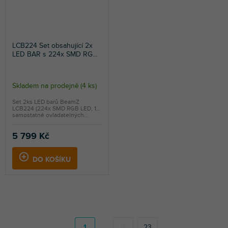
LCB224 Set obsahující 2x
LED BAR s 224x SMD RGB
LED a 16 sekcemi
Skladem na prodejně
(
4 ks
)
Set 2ks LED barů BeamZ
LCB224 (224x SMD RGB LED, 16
samostatně ovladatelných...
5 799 Kč
DO KOŠÍKU
S
t
r
1
23