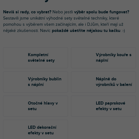
Nevíš si rady, co vybrat?
Nebo jestli
výběr spolu bude fungovat?
Sestavili jsme unikátní výhodné sety světelné techniky, které
pomohou s výběrem všem začínajícím, ale i DJům, kteří mají už
nějaké zkušenosti. Navíc
pokaždé ušetříte nějakou tu kačku
:-)
Kompletní
Výrobníky kouře s
světelné sety
náplní
Výrobníky bublin
Náplně do
s náplní
výrobníků v balení
Otočné hlavy v
LED paprskové
setu
efekty v setu
LED dekorační
efekty v setu