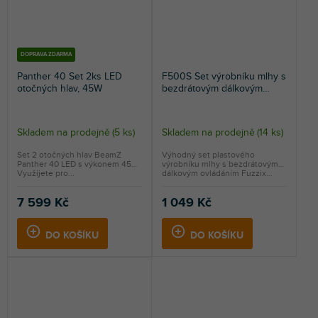
DOPRAVA ZDARMA
Panther 40 Set 2ks LED
F500S Set výrobníku mlhy s
otočných hlav, 45W
bezdrátovým dálkovým
ovládáním a 250ml náplně,
500W
Skladem na prodejně
(
5 ks
)
Skladem na prodejně
(
14 ks
)
Set 2 otočných hlav BeamZ
Výhodný set plastového
Panther 40 LED s výkonem 45W.
výrobníku mlhy s bezdrátovým
Využijete pro...
dálkovým ovládáním Fuzzix...
7 599 Kč
1 049 Kč
DO KOŠÍKU
DO KOŠÍKU