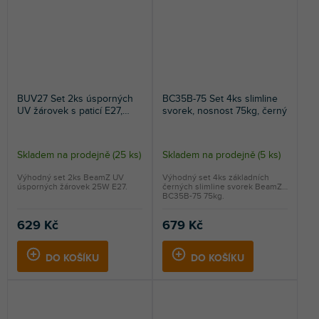
BUV27 Set 2ks úsporných
BC35B-75 Set 4ks slimline
UV žárovek s paticí E27,
svorek, nosnost 75kg, černý
25W
Skladem na prodejně
(
25 ks
)
Skladem na prodejně
(
5 ks
)
Výhodný set 2ks BeamZ UV
Výhodný set 4ks základních
úsporných žárovek 25W E27.
černých slimline svorek BeamZ
BC35B-75 75kg.
629 Kč
679 Kč
DO KOŠÍKU
DO KOŠÍKU