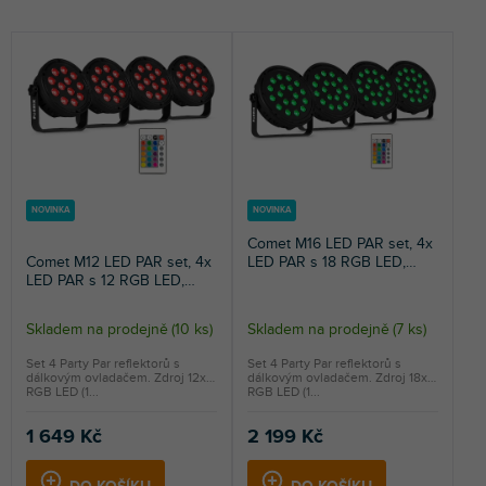
e
i
NEJLEVNĚJŠÍ
n
s
NEJDRAŽŠÍ
í
p
p
r
NEJPRODÁVANĚJŠÍ
r
o
o
d
ABECEDNĚ
d
u
u
k
k
t
NOVINKA
NOVINKA
t
ů
Comet M16 LED PAR set, 4x
ů
Comet M12 LED PAR set, 4x
LED PAR s 18 RGB LED,
LED PAR s 12 RGB LED,
disco světla s dálkovým
disco světla s dálkovým
ovládáním
ovládáním
Skladem na prodejně
(
10 ks
)
Skladem na prodejně
(
7 ks
)
Průměrné
hodnocení
Set 4 Party Par reflektorů s
Set 4 Party Par reflektorů s
dálkovým ovladačem. Zdroj 12x
dálkovým ovladačem. Zdroj 18x
produktu
RGB LED (1...
RGB LED (1...
je
5,0
1 649 Kč
2 199 Kč
z
5