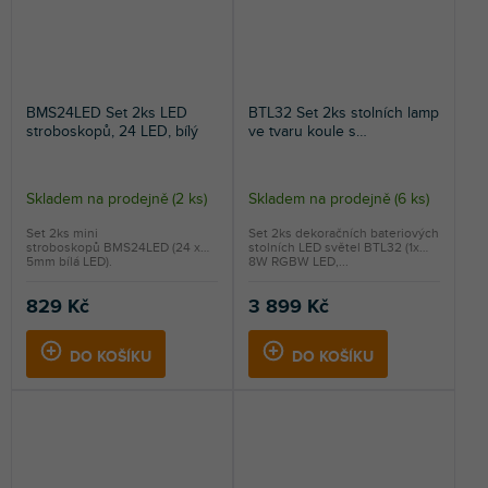
BMS24LED Set 2ks LED
BTL32 Set 2ks stolních lamp
stroboskopů, 24 LED, bílý
ve tvaru koule s
vestavěným akumulátorem s
RGBW LED, bezdrátové
DMX
Skladem na prodejně
(
2 ks
)
Skladem na prodejně
(
6 ks
)
Set 2ks mini
Set 2ks dekoračních bateriových
stroboskopů BMS24LED (24 x
stolních LED světel BTL32 (1x
5mm bílá LED).
8W RGBW LED,...
829 Kč
3 899 Kč
DO KOŠÍKU
DO KOŠÍKU