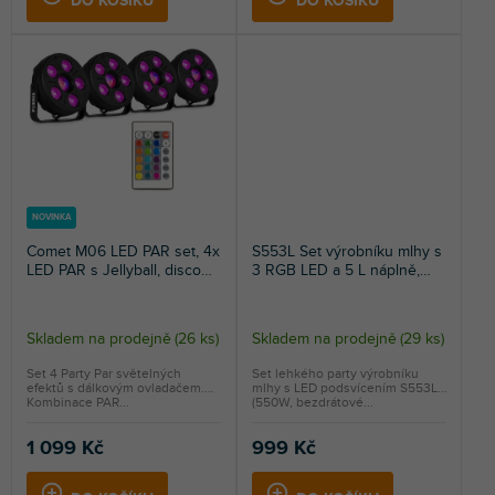
DO KOŠÍKU
DO KOŠÍKU
hvězdiček.
NOVINKA
Comet M06 LED PAR set, 4x
S553L Set výrobníku mlhy s
LED PAR s Jellyball, disco
3 RGB LED a 5 L náplně,
světla s dálkovým
550W
ovládáním, RGB
Skladem na prodejně
(
26 ks
)
Skladem na prodejně
(
29 ks
)
Set 4 Party Par světelných
Set lehkého party výrobníku
efektů s dálkovým ovladačem.
mlhy s LED podsvícením S553L
Kombinace PAR...
(550W, bezdrátové...
1 099 Kč
999 Kč