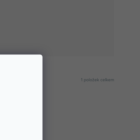
1
položek celkem
ABECEDNĚ