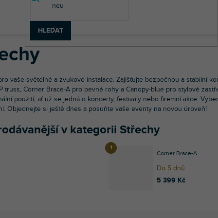
diová technika
Hliníkové konstrukce
Střechy
HLEDAT
řechy
pro vaše světelné a zvukové instalace. Zajišťujte bezpečnou a stabilní k
 truss, Corner Brace-A pro pevné rohy a Canopy-blue pro stylové zastř
ální použití, ať už se jedná o koncerty, festivaly nebo firemní akce. Vyber
í. Objednejte si ještě dnes a posuňte vaše eventy na novou úroveň!
odávanější v kategorii Střechy
Corner Brace-A
Do 5 dnů
5 399 Kč