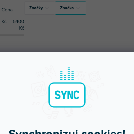
Značky
Značka
Cena
9
Kč
5400
1
Duratruss
Kč
1
Duratruss
UČUJEME
NEJLEVNĚJŠÍ
NEJDRAŽŠÍ
NEJPRODÁVANĚJŠÍ