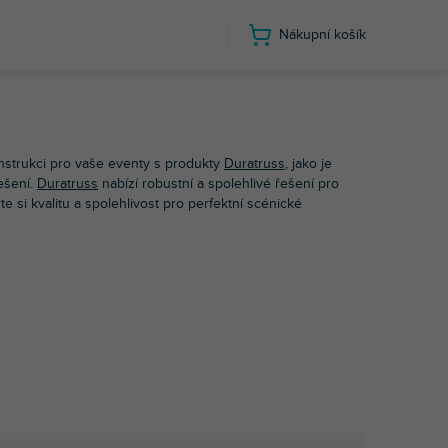
Nákupní košík
onstrukci pro vaše eventy s produkty
Duratruss
, jako je
ešení.
Duratruss
nabízí robustní a spolehlivé řešení pro
te si kvalitu a spolehlivost pro perfektní scénické