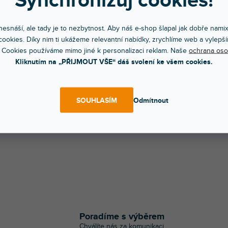
Synchronizuj cookies!
esnáší, ale tady je to nezbytnost. Aby náš e-shop šlapal jak dobře nami
er Brace-A
ookies. Díky nim ti ukážeme relevantní nabídky, zrychlíme web a vylepší
 Cookies používáme mimo jiné k personalizaci reklam. Naše
ochrana oso
Kliknutím na „PŘIJMOUT VŠE“ dáš svolení ke všem cookies.
 dnů
itelná rohová výztuha pro střešní
my.
SOUHLASÍM
Odmítnout
99 Kč
DO KOŠÍKU
O
v
l
á
Poradíme s výběrem
d
Chválíte nás za komunikaci
a