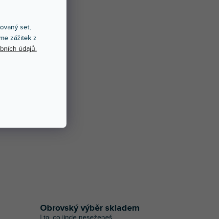
xovaný set,
me zážitek z
bních údajů.
Obrovský výběr skladem
I to, co jinde neseženeš