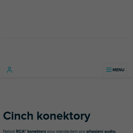
Přejít
na
obsah
Kabely, konektory a
Cinch
Domů
redukce
Konektory
konektory
Cinch konektory
Neboli
RCA" konektory
jsou standardem pro
připojení audio,