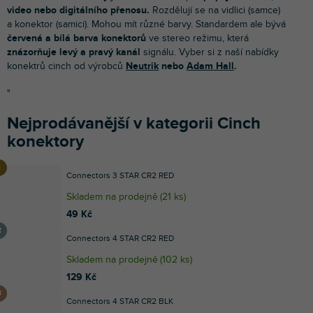
video nebo digitálního přenosu.
Rozdělují se na vidlici (samce)
a konektor (samici). Mohou mít různé barvy. Standardem ale bývá
červená a bílá barva konektorů
ve stereo režimu, která
znázorňuje levý a pravý kanál
signálu. Vyber si z naší nabídky
konektrů cinch od výrobců
Neutrik
nebo
Adam Hall
.
"
Nejprodávanější v kategorii Cinch
konektory
Connectors 3 STAR CR2 RED
Skladem na prodejně
(
21 ks
)
49 Kč
Connectors 4 STAR CR2 RED
Skladem na prodejně
(
102 ks
)
129 Kč
Connectors 4 STAR CR2 BLK