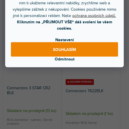
nim ti ukážeme relevantní nabídky, zrychlíme web a
vylepšíme zážitek z nakupování. Cookies používáme mimo
49 Kč
129 Kč
jiné k personalizaci reklam. Naše
ochrana osobních údajů.
Kliknutím na „PŘIJMOUT VŠE“ dáš svolení ke všem
DO KOŠÍKU
DO KOŠÍKU
cookies.
Nastavení
SOUHLASÍM
Odmítnout
🔥 SEZONNÍ VÝPRODEJ
Connectors 3 STAR CR2
Connectors 7622BLK
BLK
Skladem na prodejně
(
13 ks
)
Skladem na prodejně
(
1 ks
)
RCA konektor - samec. Černé
Konektor RCA černý.
značení.