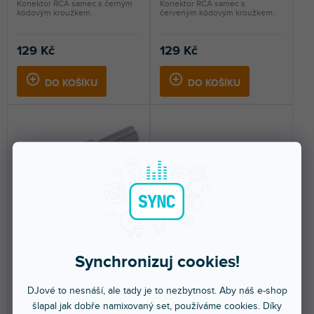
Konektor RCA samec s černým
Konektor RCA samec s
kódovým kroužkem.
červeným kódovým kroužkem.
129 Kč
129 Kč
DO KOŠÍKU
DO KOŠÍKU
Connectors 3 STAR CR2
Connectors 4 STAR PR2
RED
BLK
Synchronizuj cookies!
Skladem na prodejně
(
21 ks
)
Skladem na prodejně
(
16 ks
)
DJové to nesnáší, ale tady je to nezbytnost. Aby náš e-shop
RCA konektor - samec. Červené
Pozlacená zásuvka RCA s
šlapal jak dobře namixovaný set, používáme cookies. Díky
značení.
černým kódovým kroužkem.