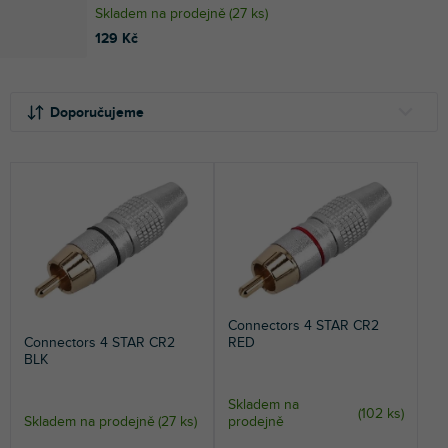
Skladem na prodejně
(
27 ks
)
129 Kč
Ř
V
a
ý
Doporučujeme
z
p
e
i
NEJLEVNĚJŠÍ
n
s
NEJDRAŽŠÍ
í
p
p
r
NEJPRODÁVANĚJŠÍ
r
o
o
d
ABECEDNĚ
d
u
u
k
Connectors 4 STAR CR2
k
t
Connectors 4 STAR CR2
RED
t
ů
BLK
ů
Skladem na
(
102 ks
)
Skladem na prodejně
(
27 ks
)
prodejně