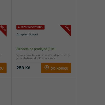
SLEVA
SLEVA
🔥 SEZONNÍ VÝPRODEJ
Adapter Spigot
Skladem na prodejně
(
4 ks
)
),
Vysoce kvalitní a univerzální adaptér, který
je nezbytným doplňkem k sadě...
259 Kč
KU
DO KOŠÍKU