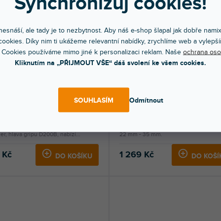
Synchronizuj cookies!
esnáší, ale tady je to nezbytnost. Aby náš e-shop šlapal jak dobře nami
ookies. Díky nim ti ukážeme relevantní nabídky, zrychlíme web a vylepší
 Cookies používáme mimo jiné k personalizaci reklam. Naše
ochrana oso
Kliknutím na „PŘIJMOUT VŠE“ dáš svolení ke všem cookies.
SLEVA
ZONNÍ VÝPRODEJ
🔥 SEZONNÍ VÝPRODEJ
a gripu D200B
L-Peso, 4,3 kg Counterweight
SOUHLASÍM
Odmítnout
dem na prodejně
(
2 ks
)
Skladem na prodejně
(
6 ks
)
íbenější příslušenství k rukojeti
Protizávaží se svorkami pro průměr tr
r, hlava gripu D200B, nabízí...
22 mm - 35 mm.
 Kč
1 269 Kč
DO KOŠÍKU
DO KOŠÍ