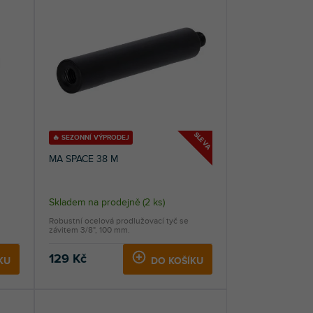
SLEVA
🔥 SEZONNÍ VÝPRODEJ
MA SPACE 38 M
Skladem na prodejně
(
2 ks
)
Robustní ocelová prodlužovací tyč se
závitem 3/8", 100 mm.
129 Kč
KU
DO KOŠÍKU