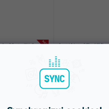
SLEVA
e Arm 3 Section With Camera
Special Adapter 3/8" to 1/4" Thre
et
dem na prodejně
(
1 ks
)
Skladem na prodejně
(
2 ks
)
ranné jednoduché kloubové rameno
Adaptér 28 mm (samec) pro světelné
skopickými prvky, otočné rameno,...
stojany nebo stativy, které mají horní...
92 Kč
139 Kč
DO KOŠÍKU
DO KOŠÍ