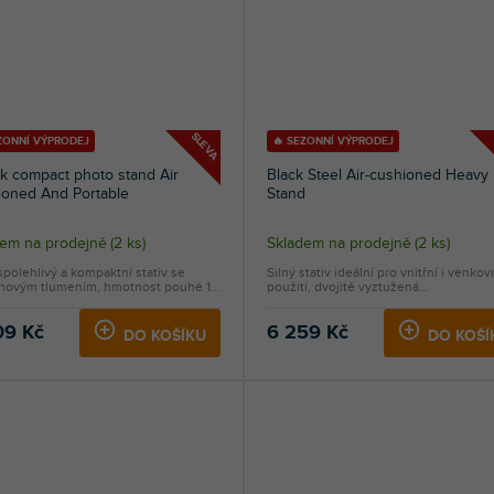
SLEVA
ZONNÍ VÝPRODEJ
🔥 SEZONNÍ VÝPRODEJ
k compact photo stand Air
Black Steel Air-cushioned Heavy
ioned And Portable
Stand
dem na prodejně
(
2 ks
)
Skladem na prodejně
(
2 ks
)
 spolehlivý a kompaktní stativ se
Silný stativ ideální pro vnitřní i venkov
hovým tlumením, hmotnost pouhé 1...
použití, dvojitě vyztužená...
09 Kč
6 259 Kč
DO KOŠÍKU
DO KOŠÍ