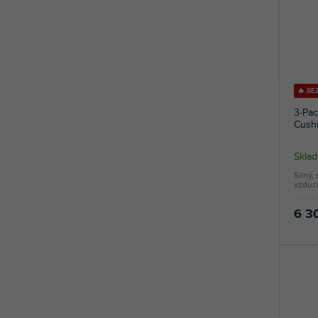
🔥 SE
3-Pac
Cush
Skla
Silný,
vzduc
6 3