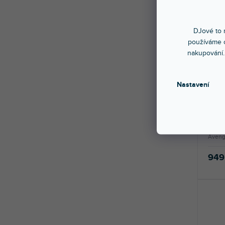
DJové to n
používáme c
nakupování.
🔥 SE
Nastavení
hlav
Skla
Nejobl
Avenge
949