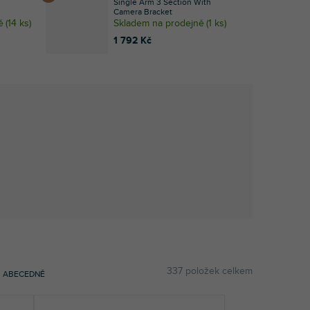
Single Arm 3 Section With
Camera Bracket
ě
(
14 ks
)
Skladem na prodejně
(
1 ks
)
1 792 Kč
337
položek celkem
ABECEDNĚ