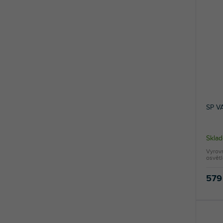
SP V
Skla
Vyrov
osvětl
579