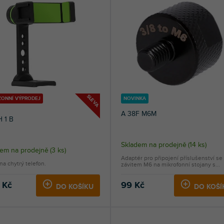
SLEVA
ZONNÍ VÝPRODEJ
NOVINKA
A 38F M6M
 1 B
Skladem na prodejně
(
14 ks
)
dem na prodejně
(
3 ks
)
Adaptér pro připojení příslušenství se
na chytrý telefon.
závitem M6 na mikrofonní stojany s...
 Kč
99 Kč
DO KOŠÍKU
DO KOŠÍ