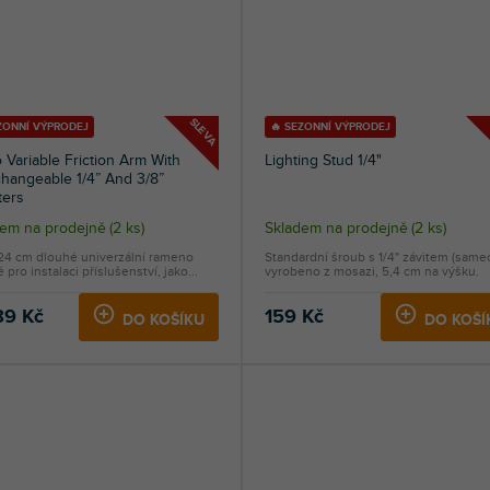
SLEVA
ZONNÍ VÝPRODEJ
🔥 SEZONNÍ VÝPRODEJ
 Variable Friction Arm With
Lighting Stud 1/4"
changeable 1/4” And 3/8”
ters
dem na prodejně
(
2 ks
)
Skladem na prodejně
(
2 ks
)
24 cm dlouhé univerzální rameno
Standardní šroub s 1/4" závitem (samec
 pro instalaci příslušenství, jako...
vyrobeno z mosazi, 5,4 cm na výšku.
89 Kč
159 Kč
DO KOŠÍKU
DO KOŠÍ