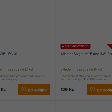
🔥 SEZONNÍ VÝPRODEJ
ARI®-LEG 01
Adapter Spigot 1/4"F And 3/8" S
dem na prodejně
(
2 ks
)
Skladem na prodejně
(
4 ks
)
návací noha pro reproduktorové a
Univerzální krátký čep 16 mm se dvěm
ovací stojany.
vnitřními závity 1/4" a 3/8" (samice).
 Kč
129 Kč
DO KOŠÍKU
DO KOŠÍ