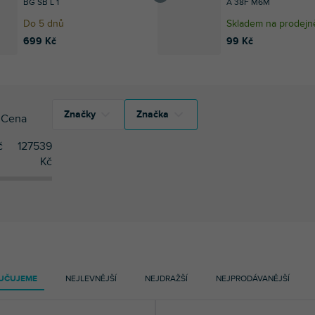
BG SB L 1
A 38F M6M
Do 5 dnů
Skladem na prodejn
699 Kč
99 Kč
Značky
Značka
Cena
č
127539
1
Adam Hall
Kč
1
Adam Hall
18
Gravity
1
Avenger
1
Mozos
18
Gravity
1
Avenger
316
Manfrotto
316
Manfrotto
1
Mozos
UČUJEME
NEJLEVNĚJŠÍ
NEJDRAŽŠÍ
NEJPRODÁVANĚJŠÍ