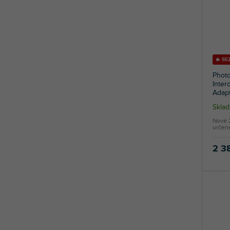
🔥 SE
Photo
Inter
Adap
Skla
Nové 
určené
2 3