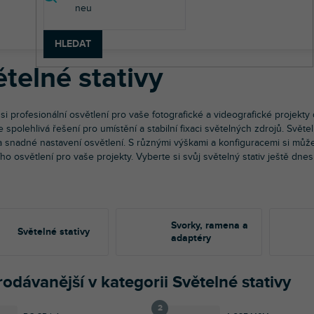
to a video technika
Stativy
Světelné stativy
HLEDAT
telné stativy
 si profesionální osvětlení pro vaše fotografické a videografické projekty 
e spolehlivá řešení pro umístění a stabilní fixaci světelných zdrojů. Svě
u a snadné nastavení osvětlení. S různými výškami a konfiguracemi si můž
ho osvětlení pro vaše projekty. Vyberte si svůj světelný stativ ještě dnes
Svorky, ramena a
Světelné stativy
adaptéry
odávanější v kategorii Světelné stativy