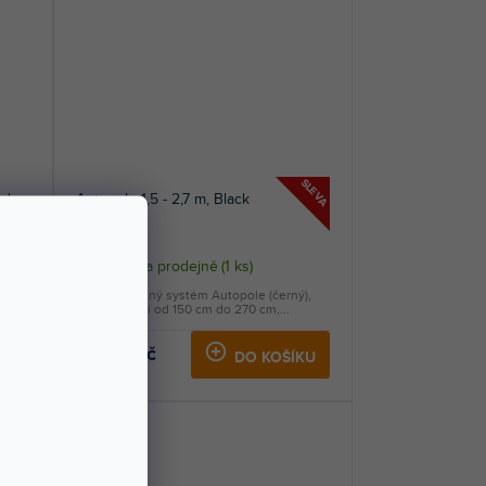
SLEVA
ad
Autopole 1,5 - 2,7 m, Black
Skladem na prodejně
(
1 ks
)
Vzpěrný nosný systém Autopole (černý),
rozmezí užití od 150 cm do 270 cm,...
3 548 Kč
KU
DO KOŠÍKU