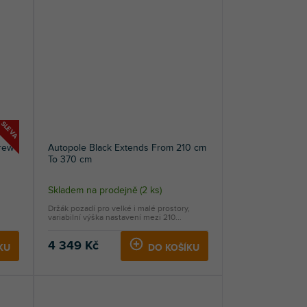
SLEVA
crew
Autopole Black Extends From 210 cm
To 370 cm
Skladem na prodejně
(
2 ks
)
i
Držák pozadí pro velké i malé prostory,
variabilní výška nastavení mezi 210...
4 349 Kč
KU
DO KOŠÍKU