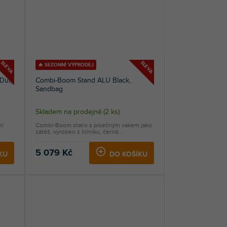
SLEVA
SLEVA
🔥 SEZONNÍ VÝPRODEJ
 Duty
Combi-Boom Stand ALU Black,
Sandbag
Skladem na prodejně
(
2 ks
)
ní
Combi-Boom stativ s písečným vakem jako
zátěž, vyroben z hliníku, černá...
5 079 Kč
KU
DO KOŠÍKU