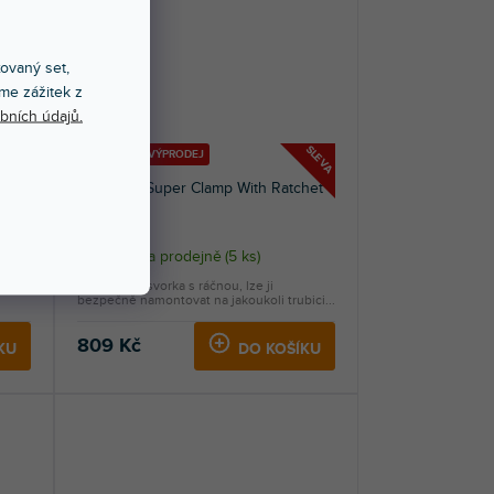
xovaný set,
me zážitek z
bních údajů.
SLEVA
SLEVA
🔥 SEZONNÍ VÝPRODEJ
Universal Super Clamp With Ratchet
Handl
Skladem na prodejně
(
5 ks
)
ubky
Univerzální svorka s ráčnou, lze ji
bezpečně namontovat na jakoukoli trubici...
809 Kč
KU
DO KOŠÍKU