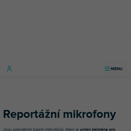
Přejít
na
obsah
Foto a video
Mikrofony pro fotoaparáty,
Reportážní
Domů
technika
kamery a telefony
mikrofony
Reportážní mikrofony
Jsou speciálním typem mikrofonů, který je
určen zejména pro