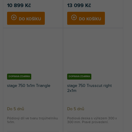
10 899 Kč
13 099 Kč
DO KOŠÍKU
DO KOŠÍKU
DOPRAVA ZDARMA
DOPRAVA ZDARMA
stage 750 1x1m Triangle
stage 750 Trusscut right
2x1m
Do 5 dnů
Do 5 dnů
Pódiový díl ve tvaru trojúhelníku
Podiová deska s výřezem 300 x
1x1m.
300 mm. Pravé provedení.