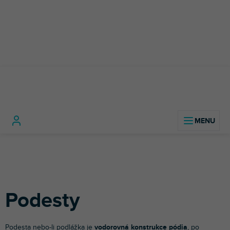
Přejít
na
obsah
Domů
Pódiová technika
Pódium
Podesty
Podesty
Podesta nebo-li podlážka je
vodorovná konstrukce pódia
, po