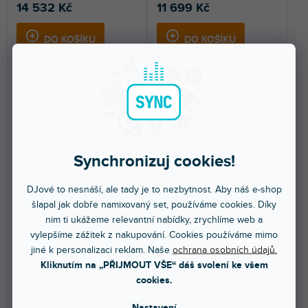
14 532 Kč
11 699 Kč
DO KOŠÍKU
DO KOŠÍKU
Synchronizuj cookies!
DOPRAVA ZDARMA
DOPRAVA ZDARMA
DJové to nesnáší, ale tady je to nezbytnost. Aby náš e-shop
Stage 750 1x0,5m
stage 750 2x1m Triangle
šlapal jak dobře namixovaný set, používáme cookies. Díky
right
nim ti ukážeme relevantní nabídky, zrychlíme web a
vylepšíme zážitek z nakupování. Cookies používáme mimo
jiné k personalizaci reklam. Naše
ochrana osobních údajů.
Do 5 dnů
Do 5 dnů
Kliknutím na „PŘIJMOUT VŠE“ dáš svolení ke všem
Podiova deska 1x0,5m. Nosnost:
Pódiový díl ve tvaru trojúhelníku.
cookies.
750 kg / m².
Pravé provedení.
Nastavení