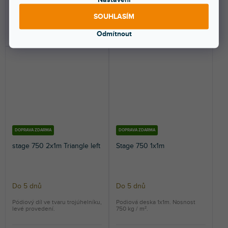
9 799 Kč
22 699 Kč
SOUHLASÍM
DO KOŠÍKU
DO KOŠÍKU
Odmítnout
DOPRAVA ZDARMA
DOPRAVA ZDARMA
stage 750 2x1m Triangle left
Stage 750 1x1m
Do 5 dnů
Do 5 dnů
Pódiový díl ve tvaru trojúhelníku,
Podiová deska 1x1m. Nosnost
levé provedení.
750 kg / m².