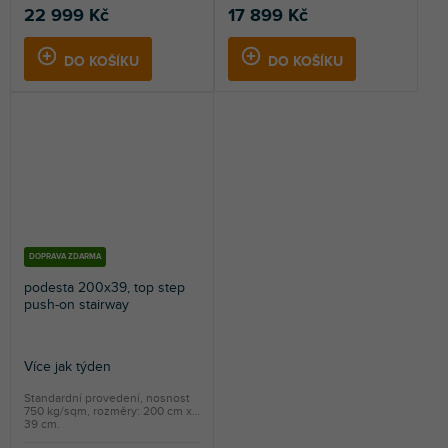
22 999 Kč
17 899 Kč
DO KOŠÍKU
DO KOŠÍKU
DOPRAVA ZDARMA
podesta 200x39, top step
push-on stairway
Více jak týden
Standardní provedení, nosnost
750 kg/sqm, rozměry: 200 cm x
39 cm.