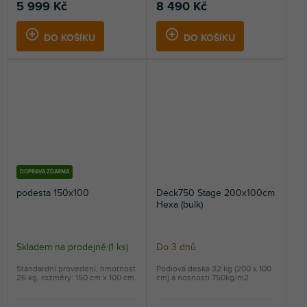
5 999 Kč
8 490 Kč
DO KOŠÍKU
DO KOŠÍKU
DOPRAVA ZDARMA
podesta 150x100
Deck750 Stage 200x100cm
Hexa (bulk)
Skladem na prodejně
(
1 ks
)
Do 3 dnů
Standardní provedení, hmotnost
Podiová deska 32 kg (200 x 100
26 kg, rozměry: 150 cm x 100 cm.
cm) a nosností 750kg/m2.