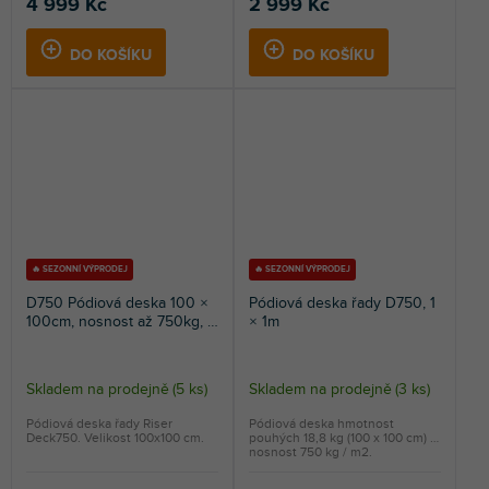
4 999 Kč
2 999 Kč
DO KOŠÍKU
DO KOŠÍKU
🔥 SEZONNÍ VÝPRODEJ
🔥 SEZONNÍ VÝPRODEJ
D750 Pódiová deska 100 ×
Pódiová deska řady D750, 1
100cm, nosnost až 750kg, s
× 1m
protiskluzovou vrstvou,
hliníková
Skladem na prodejně
(
5 ks
)
Skladem na prodejně
(
3 ks
)
Pódiová deska řady Riser
Pódiová deska hmotnost
Deck750. Velikost 100x100 cm.
pouhých 18,8 kg (100 x 100 cm) a
nosnost 750 kg / m2.