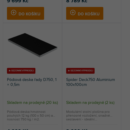
9 699 Kč
8 789 Kč
DO KOŠÍKU
DO KOŠÍKU
🔥 SEZONNÍ VÝPRODEJ
🔥 SEZONNÍ VÝPRODEJ
Pódiová deska řady D750, 1
Spider Deck750 Aluminium
× 0,5m
100x100cm
Skladem na prodejně
(
20 ks
)
Skladem na prodejně
(
2 ks
)
Pódiová deska hmotnost
Modulární stolní plošina pro
pouhých 12 kg (100 x 50 cm) a
přenosné rozložení, snadné
nosnost 750 kg / m2.
sestavení - ideální...