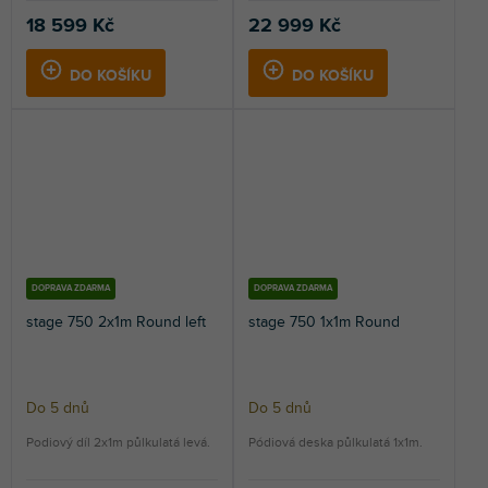
18 599 Kč
22 999 Kč
DO KOŠÍKU
DO KOŠÍKU
DOPRAVA ZDARMA
DOPRAVA ZDARMA
stage 750 2x1m Round left
stage 750 1x1m Round
Do 5 dnů
Do 5 dnů
Podiový díl 2x1m půlkulatá levá.
Pódiová deska půlkulatá 1x1m.