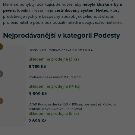
které se pohybují účinkující. Je nutné, aby
nebyla kluzká a byla
pevná.
Ideálním řešením je
certifikovaný systém
Nivtec
, který
představuje rychlý a bezpečný způsob jak zvládnout stavbu
profesionálního pódia bez použití nářadí a spojovacího materiálu.
Nejprodávanější v kategorii Podesty
Deck750PL Pódiová deska 2 × 1m HEXA
Skladem na prodejně
(
3 ks
)
8 789 Kč
Pódiová deska řady D750, 2 × 1m
Skladem na prodejně
(
14 ks
)
9 699 Kč
D750 Pódiová deska 100 × 100cm, nosnost až 750kg, s
protiskluzovou vrstvou, hliníková
Skladem na prodejně
(
5 ks
)
2 699 Kč