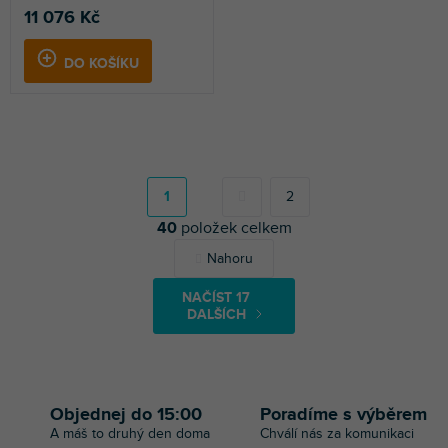
11 076 Kč
DO KOŠÍKU
S
t
r
1
2
á
40
položek celkem
n
k
O
Nahoru
o
v
v
l
á
NAČÍST 17
á
n
DALŠÍCH
d
í
a
c
í
p
Objednej do 15:00
Poradíme s výběrem
r
A máš to druhý den doma
Chválí nás za komunikaci
v