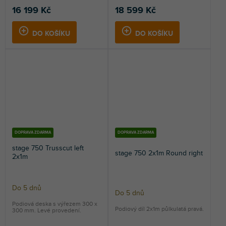
16 199 Kč
18 599 Kč
DO KOŠÍKU
DO KOŠÍKU
DOPRAVA ZDARMA
DOPRAVA ZDARMA
stage 750 Trusscut left
stage 750 2x1m Round right
2x1m
Do 5 dnů
Do 5 dnů
Podiová deska s výřezem 300 x
Podiový díl 2x1m půlkulatá pravá.
300 mm. Levé provedení.