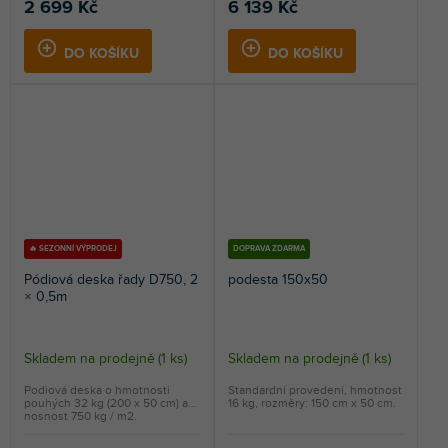
2 699 Kč
6 139 Kč
DO KOŠÍKU
DO KOŠÍKU
🔥 SEZONNÍ VÝPRODEJ
DOPRAVA ZDARMA
Pódiová deska řady D750, 2
podesta 150x50
× 0,5m
Skladem na prodejně
(
1 ks
)
Skladem na prodejně
(
1 ks
)
Podiová deska o hmotnosti
Standardní provedení, hmotnost
pouhých 32 kg (200 x 50 cm) a
16 kg, rozměry: 150 cm x 50 cm.
nosnost 750 kg / m2.