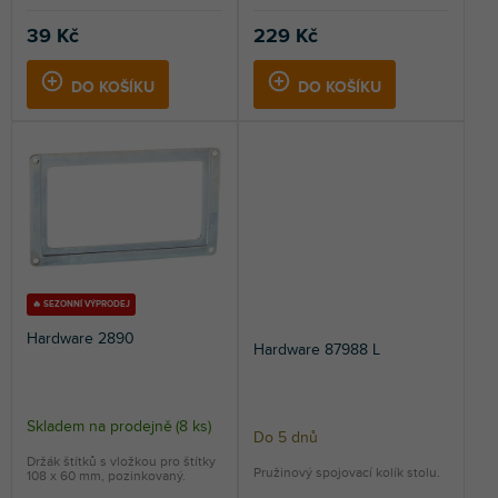
39 Kč
229 Kč
DO KOŠÍKU
DO KOŠÍKU
🔥 SEZONNÍ VÝPRODEJ
Hardware 2890
Hardware 87988 L
Skladem na prodejně
(
8 ks
)
Do 5 dnů
Držák štítků s vložkou pro štítky
Pružinový spojovací kolík stolu.
108 x 60 mm, pozinkovaný.