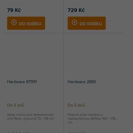
79 Kč
729 Kč
DO KOŠÍKU
DO KOŠÍKU
Hardware 87991
Hardware 2885
Do 5 dnů
Do 5 dnů
Sada nohou pro teleskopický
Popruh přes rameno s
stůl Rack, výsuvná 73 - 118 cm.
nastavitelnou délkou 160 - 178
cm.