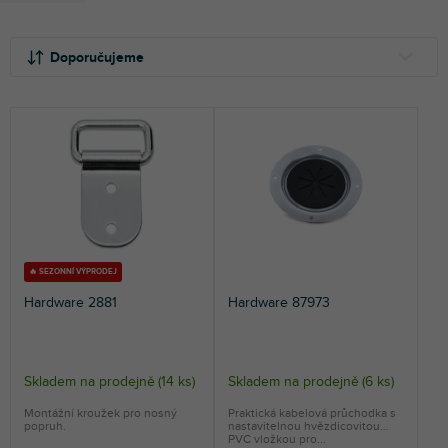
Ř
V
a
ý
Doporučujeme
z
p
e
i
NEJLEVNĚJŠÍ
n
s
NEJDRAŽŠÍ
í
p
p
r
NEJPRODÁVANĚJŠÍ
r
o
o
d
ABECEDNĚ
d
u
u
k
k
t
🔥 SEZONNÍ VÝPRODEJ
t
ů
Hardware 2881
Hardware 87973
ů
Skladem na prodejně
(
14 ks
)
Skladem na prodejně
(
6 ks
)
Montážní kroužek pro nosný
Praktická kabelová průchodka s
popruh.
nastavitelnou hvězdicovitou
PVC vložkou pro...