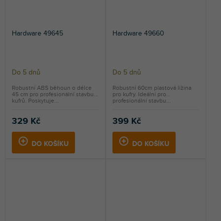
Hardware 49645
Hardware 49660
Do 5 dnů
Do 5 dnů
Robustní ABS běhoun o délce
Robustní 60cm plastová ližina
45 cm pro profesionální stavbu
pro kufry. Ideální pro
kufrů. Poskytuje...
profesionální stavbu...
329 Kč
399 Kč
DO KOŠÍKU
DO KOŠÍKU