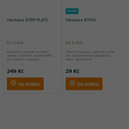
NOVINKA
Hardware 87991 PLATE
Hardware 8705G
Do 5 dnů
Do 5 dnů
Robustní ocelová montážní
Těsnicí kroužek z pěnové pryže
deska s vnitřním závitem M10
pro středně velké zapuštěné
pro stabilní uchycení...
talíře. Spolehlivě...
249 Kč
29 Kč
DO KOŠÍKU
DO KOŠÍKU