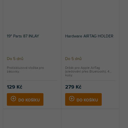
19" Parts 87 INLAY
Hardware AIRTAG HOLDER
Do 5 dnů
Do 5 dnů
Protiskluzová vložka pro
Držák pro Apple AirTag
zásuvky.
(sledování přes Bluetooth), 4
kusy.
129 Kč
279 Kč
DO KOŠÍKU
DO KOŠÍKU