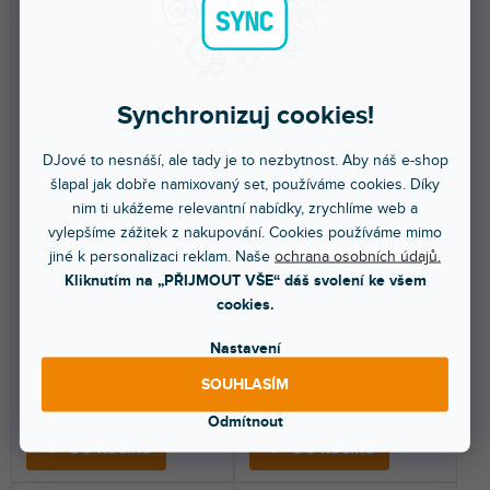
Synchronizuj cookies!
DJové to nesnáší, ale tady je to nezbytnost. Aby náš e-shop
šlapal jak dobře namixovaný set, používáme cookies. Díky
Hardware 559942
Hardware 559950
nim ti ukážeme relevantní nabídky, zrychlíme web a
vylepšíme zážitek z nakupování. Cookies používáme mimo
jiné k personalizaci reklam. Naše
ochrana osobních údajů.
Kliknutím na „PŘIJMOUT VŠE“ dáš svolení ke všem
Do 5 dnů
Do 5 dnů
cookies.
Vrtáky pro kombinaci dřevo-
Vrtáky pro kombinaci dřevo-
hliník 4,2 mm.
hliník 5 mm.
Nastavení
SOUHLASÍM
229 Kč
279 Kč
Odmítnout
DO KOŠÍKU
DO KOŠÍKU