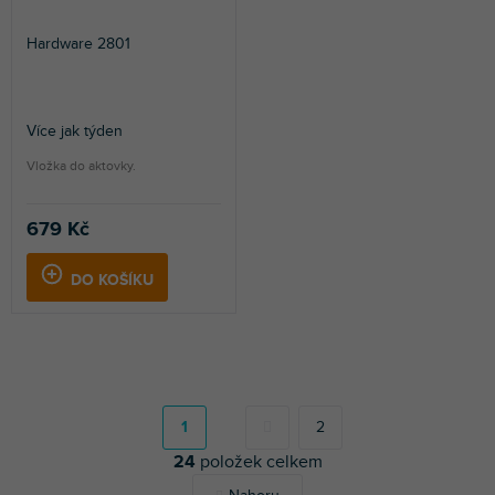
Hardware 2801
Více jak týden
Vložka do aktovky.
679 Kč
DO KOŠÍKU
S
t
r
1
2
á
24
položek celkem
n
k
O