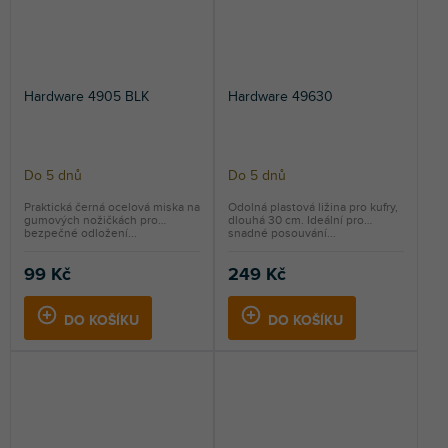
Hardware 4905 BLK
Hardware 49630
Do 5 dnů
Do 5 dnů
Praktická černá ocelová miska na
Odolná plastová ližina pro kufry,
gumových nožičkách pro
dlouhá 30 cm. Ideální pro
bezpečné odložení...
snadné posouvání...
99 Kč
249 Kč
DO KOŠÍKU
DO KOŠÍKU