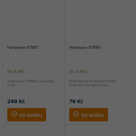
Hardware 87987
Hardware 87989
Do 5 dnů
Do 5 dnů
Vložka pro 87988L spojovací
Podkladová deska pro 87987
cvok.
Cvok pro připojení stolu.
249 Kč
79 Kč
DO KOŠÍKU
DO KOŠÍKU