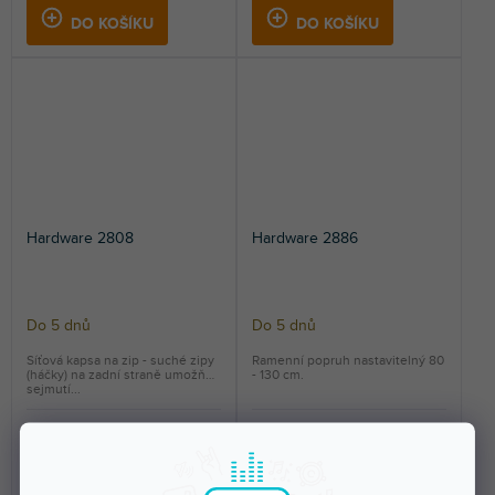
DO KOŠÍKU
DO KOŠÍKU
Hardware 2808
Hardware 2886
Do 5 dnů
Do 5 dnů
Síťová kapsa na zip - suché zipy
Ramenní popruh nastavitelný 80
(háčky) na zadní straně umožňují
- 130 cm.
sejmutí...
299 Kč
299 Kč
DO KOŠÍKU
DO KOŠÍKU