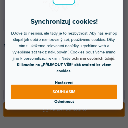
Skladem na prodejně
Synchronizuj cookies!
DJové to nesnáší, ale tady je to nezbytnost. Aby náš e-shop
šlapal jak dobře namixovaný set, používáme cookies. Díky
Montážní kroužek pro nosný popruh
.
nim ti ukážeme relevantní nabídky, zrychlíme web a
vylepšíme zážitek z nakupování. Cookies používáme mimo
jiné k personalizaci reklam. Naše
ochrana osobních údajů.
Kliknutím na „PŘIJMOUT VŠE“ dáš svolení ke všem
39 Kč
cookies.
32 Kč bez DPH
49 Kč
Nastavení
SOUHLASÍM
−
+
Odmítnout
PŘIDAT DO KOŠÍKU