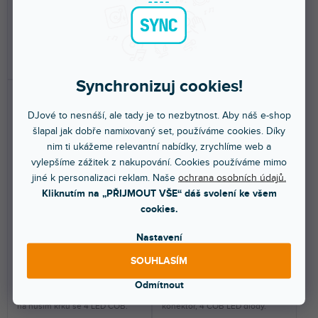
199 Kč
679 Kč
DO KOŠÍKU
DO KOŠÍKU
Synchronizuj cookies!
DJové to nesnáší, ale tady je to nezbytnost. Aby náš e-shop
šlapal jak dobře namixovaný set, používáme cookies. Díky
nim ti ukážeme relevantní nabídky, zrychlíme web a
vylepšíme zážitek z nakupování. Cookies používáme mimo
jiné k personalizaci reklam. Naše
ochrana osobních údajů.
Kliknutím na „PŘIJMOUT VŠE“ dáš svolení ke všem
🔥 SEZONNÍ VÝPRODEJ
🔥 SEZONNÍ VÝPRODEJ
cookies.
Stands SLED 1 ULTRA USB
Stands SLED 1 ULTRA XLR 4
Nastavení
A
SOUHLASÍM
Skladem na prodejně
(
4 ks
)
Skladem na prodejně
(
3 ks
)
Průměrné
Odmítnout
hodnocení
Úhlové čtyřkolíkové světlo XLR
Lampa na husím krku, USB
na husím krku se 4 LED COB.
konektor, 4 COB LED diody.
produktu