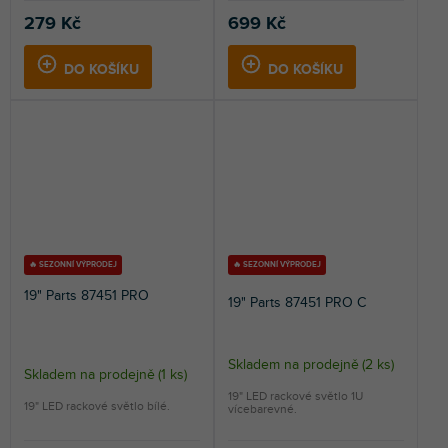
je
5,0
279 Kč
699 Kč
5,0
z
z
5
5
DO KOŠÍKU
DO KOŠÍKU
hvězdiček.
hvězdiček.
🔥 SEZONNÍ VÝPRODEJ
🔥 SEZONNÍ VÝPRODEJ
19" Parts 87451 PRO
19" Parts 87451 PRO C
Skladem na prodejně
(
2 ks
)
Průměrné
Skladem na prodejně
(
1 ks
)
hodnocení
19" LED rackové světlo 1U
19" LED rackové světlo bílé.
vícebarevné.
produktu
je