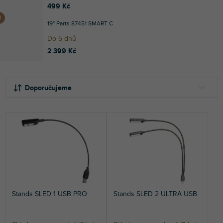
499 Kč
19" Parts 87451 SMART C
Do 5 dnů
2 399 Kč
Ř
V
a
ý
Doporučujeme
z
p
e
i
NEJLEVNĚJŠÍ
n
s
NEJDRAŽŠÍ
í
p
p
r
NEJPRODÁVANĚJŠÍ
r
o
o
d
ABECEDNĚ
d
u
u
k
Stands SLED 1 USB PRO
Stands SLED 2 ULTRA USB
k
t
t
ů
ů