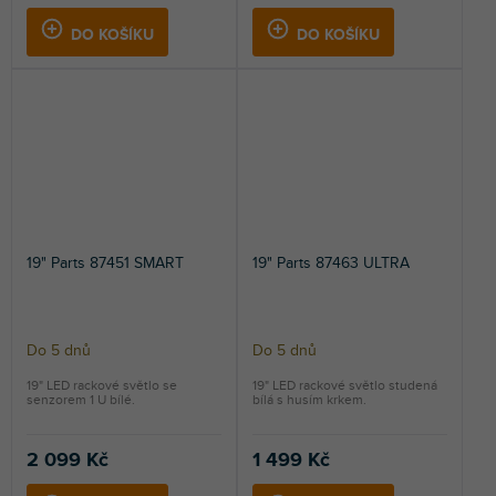
DO KOŠÍKU
DO KOŠÍKU
19" Parts 87451 SMART
19" Parts 87463 ULTRA
Do 5 dnů
Do 5 dnů
19" LED rackové světlo se
19" LED rackové světlo studená
senzorem 1 U bílé.
bílá s husím krkem.
2 099 Kč
1 499 Kč