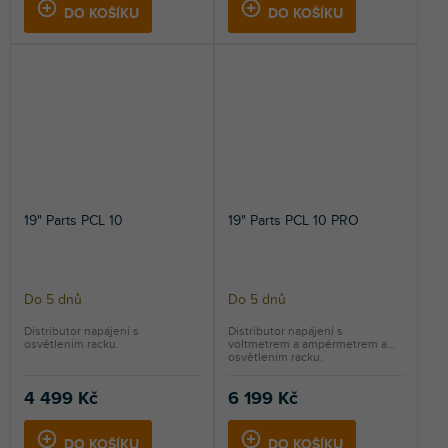
DO KOŠÍKU
DO KOŠÍKU
19" Parts PCL 10
19" Parts PCL 10 PRO
Do 5 dnů
Do 5 dnů
Distributor napájení s
Distributor napájení s
osvětlením racku.
voltmetrem a ampérmetrem a
osvětlením racku.
4 499 Kč
6 199 Kč
DO KOŠÍKU
DO KOŠÍKU