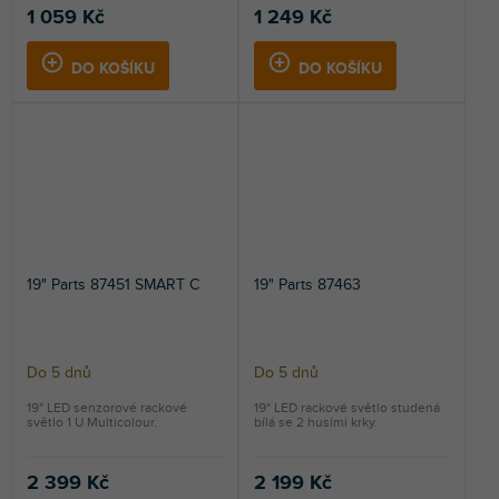
5,0
1 059 Kč
1 249 Kč
z
5
DO KOŠÍKU
DO KOŠÍKU
hvězdiček.
19" Parts 87451 SMART C
19" Parts 87463
Do 5 dnů
Do 5 dnů
19" LED senzorové rackové
19" LED rackové světlo studená
světlo 1 U Multicolour.
bílá se 2 husími krky.
2 399 Kč
2 199 Kč