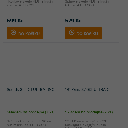
4kolíkové světlo XLR na husím
3pinové světlo XLR na husím
krku se 4 LED COB.
krku se 4 LED COB.
599 Kč
579 Kč
DO KOŠÍKU
DO KOŠÍKU
Stands SLED 1 ULTRA BNC
19" Parts 87463 ULTRA C
Skladem na prodejně
(
2 ks
)
Skladem na prodejně
(
2 ks
)
Světlo s konektorem BNC na
19" LED rackové světlo COB
husím krku se 4 LED COB.
Racklight s dvojitým husím