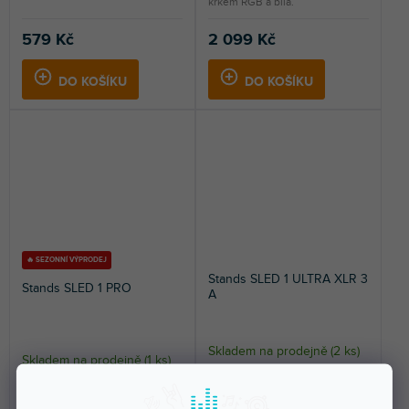
krkem RGB a bílá.
579 Kč
2 099 Kč
DO KOŠÍKU
DO KOŠÍKU
🔥 SEZONNÍ VÝPRODEJ
Stands SLED 1 ULTRA XLR 3
Stands SLED 1 PRO
A
Skladem na prodejně
(
2 ks
)
Skladem na prodejně
(
1 ks
)
Úhlové tříkolíkové světlo XLR na
LED světlo pro hudební stojan.
husím krku se 4 LED COB.