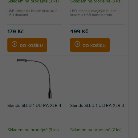
Skladem na prodejně
(
3 ks
)
Skladem na prodejně
(
3 ks
)
Průměrné
Průměrné
hodnocení
hodnocení
USB lampa na husím krku se 2
LED lampa s dvojitým husím
LED diodami.
krkem a USB konektorem.
produktu
produktu
je
je
4,0
4,0
179 Kč
499 Kč
z
z
5
5
DO KOŠÍKU
DO KOŠÍKU
hvězdiček.
hvězdiček.
Stands SLED 1 ULTRA XLR 4
Stands SLED 1 ULTRA XLR 3
Skladem na prodejně
(
6 ks
)
Skladem na prodejně
(
2 ks
)