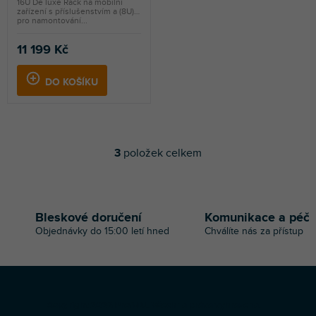
16U De luxe Rack na mobilní
zařízení s příslušenstvím a (8U)
pro namontování...
11 199 Kč
DO KOŠÍKU
3
položek celkem
O
v
l
á
d
Bleskové doručení
Komunikace a péč
a
Objednávky do 15:00 letí hned
Chválíte nás za přístup
c
í
p
r
v
Z
k
Copyright 2026
Profi-DJ
. Všechna práva vyhrazena.