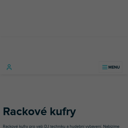
Přejít
na
obsah
Studio
Rackové kufry a
Rackové
Domů
technika
skříně
kufry
Rackové kufry
Rackové kufry pro vaši DJ techniku a hudební vybavení. Nabízíme