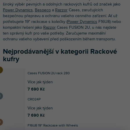
široký výběr pevných a odolných rackových kufrů od značek jako
Power Dynamics
,
Bespeco
a
Razzor
Cases, zaručujících
bezpečnou přepravu a ochranu vašeho cenného zařízení. Ať už
potřebujete 19" rackcase s kolečky (
Power Dynamics
F16U8) nebo
kompaktní řešení jako
Razzor
Cases FUSION 2U, u nás najdete
ten správný kufr pro vaše potřeby. Zaručujeme maximální
ochranu vašeho vybavení před poškozením během transportu.
Nejprodávanější v kategorii Rackové
kufry
Cases FUSION 2U rack 280
Více jak týden
7 690 Kč
CRO24P
Více jak týden
7 690 Kč
F16U8 19" Rackcase with Wheels