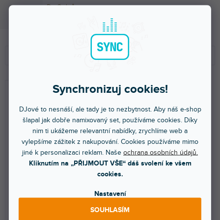
Do 3 dnů
11 199 Kč
Ř
V
a
ý
Doporučujeme
z
p
e
i
NEJLEVNĚJŠÍ
n
s
Synchronizuj cookies!
NEJDRAŽŠÍ
í
p
p
r
DJové to nesnáší, ale tady je to nezbytnost. Aby náš e-shop
NEJPRODÁVANĚJŠÍ
r
o
šlapal jak dobře namixovaný set, používáme cookies. Díky
o
d
ABECEDNĚ
nim ti ukážeme relevantní nabídky, zrychlíme web a
d
u
vylepšíme zážitek z nakupování. Cookies používáme mimo
u
k
jiné k personalizaci reklam. Naše
ochrana osobních údajů.
k
t
Kliknutím na „PŘIJMOUT VŠE“ dáš svolení ke všem
DOPRAVA ZDARMA
DOPRAVA ZDARMA
t
ů
cookies.
CRO24P
Cases FUSION 2U rack 280
ů
Nastavení
SOUHLASÍM
Více jak týden
Více jak týden