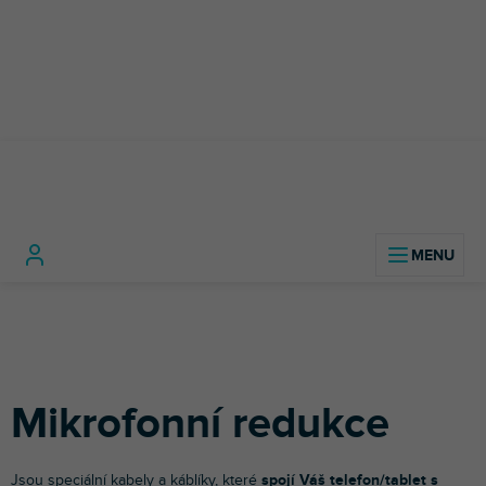
Přejít
na
obsah
Foto a video
Mikrofony pro fotoaparáty,
Mikrofonn
Domů
technika
kamery a telefony
redukce
Mikrofonní redukce
Jsou speciální kabely a káblíky, které
spojí Váš telefon/tablet s