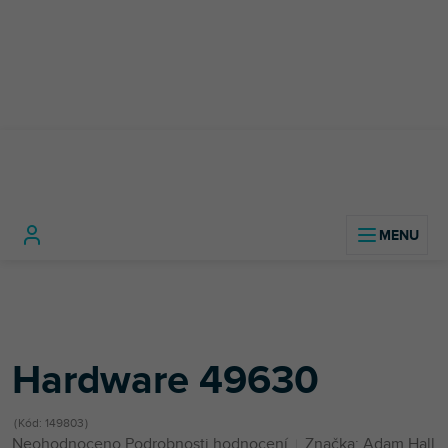
Přejít
na
obsah
Domů
Konstrukční materiál
Další příslušenství pro flightcase
Hardware 49630
Hardware 49630
Kód:
149803
Průměrné
Neohodnoceno
Podrobnosti hodnocení
Značka:
Adam Hall