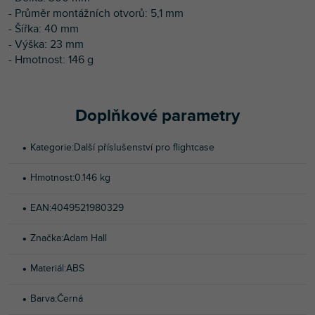
- Průměr montážních otvorů: 5,1 mm
- Šířka: 40 mm
- Výška: 23 mm
- Hmotnost: 146 g
Doplňkové parametry
Kategorie
:
Další příslušenství pro flightcase
Hmotnost
:
0.146 kg
EAN
:
4049521980329
Značka
:
Adam Hall
Materiál
:
ABS
Barva
:
Černá