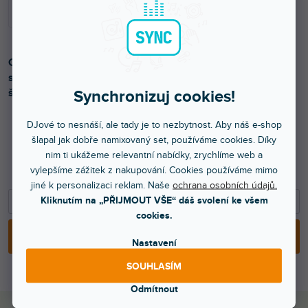
Odolná plastová ližina pro kufry, dlouhá 30 cm. Ideální pro
snadné posouvání a chrání hrany. Snadná montáž nýty či
šrouby.
Synchronizuj cookies!
DJové to nesnáší, ale tady je to nezbytnost. Aby náš e-shop
šlapal jak dobře namixovaný set, používáme cookies. Díky
249 Kč
nim ti ukážeme relevantní nabídky, zrychlíme web a
vylepšíme zážitek z nakupování. Cookies používáme mimo
206 Kč bez DPH
jiné k personalizaci reklam. Naše
ochrana osobních údajů.
−
+
Kliknutím na „PŘIJMOUT VŠE“ dáš svolení ke všem
cookies.
PŘIDAT DO KOŠÍKU
Nastavení
SOUHLASÍM
Odmítnout