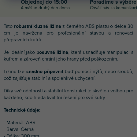
Objednej do 15:00
Poradíme s výběr
A máš to druhý den doma
Chválí nás za komunikaci
Tato
robustní kluzná ližina
z černého ABS plastu o délce 30
cm je navržena pro profesionální stavbu a renovaci
přepravních kufrů.
Je ideální jako
posuvná ližina
, která usnadňuje manipulaci s
kufrem a zároveň chrání jeho hrany před poškozením.
Ližinu lze
snadno připevnit
buď pomocí nýtů, nebo šroubů,
což zajišťuje stabilní a spolehlivé uchycení.
Díky své odolnosti a stabilní konstrukci je skvělou volbou pro
každého, kdo hledá kvalitní řešení pro své kufry.
Technické údaje:
- Materiál: ABS
- Barva: Černá
- Délka: 300 mm