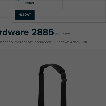
HLEDAT
ware 2885
rdware 2885
Kód:
68773
né
noceno
Podrobnosti hodnocení
Značka:
Adam Hall
ení
u
ek.