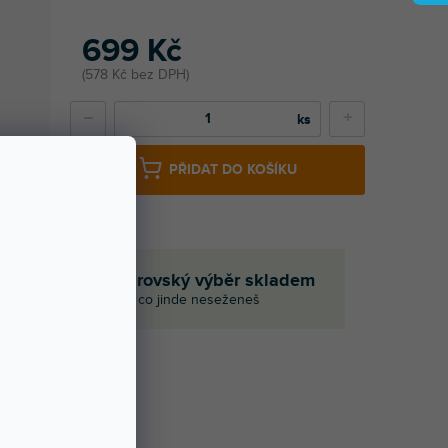
699 Kč
578 Kč bez DPH
−
+
PŘIDAT DO KOŠÍKU
če
Obrovský výběr skladem
I to, co jinde neseženeš
Í