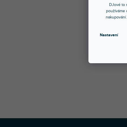
Vysoce
DJové to n
protisk
používáme c
nakupování.
- Mater
- Mater
- Materi
Nastavení
- Maxim
- Hmotn