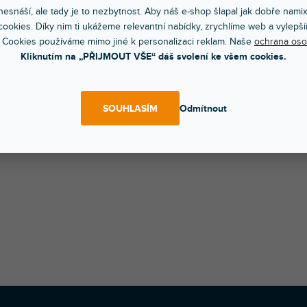
 kvalitní ramenní popruh s nastavitelnou ramenní podl
esnáší, ale tady je to nezbytnost. Aby náš e-shop šlapal jak dobře nami
luzovým povrchem. Nastavitelná délka od 106 do 178 cm.
ookies. Díky nim ti ukážeme relevantní nabídky, zrychlíme web a vylepší
 Cookies používáme mimo jiné k personalizaci reklam. Naše
ochrana oso
iál řemene: Nylon
Kliknutím na „PŘIJMOUT VŠE“ dáš svolení ke všem cookies.
iál ramenní podložky: Imitace kůže
ál karabiny: Kov
ální zatížení: max. 50 kg
SOUHLASÍM
Odmítnout
ost: 0,12 kg