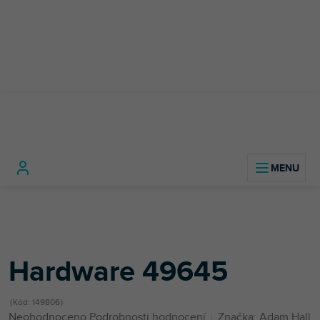
Přejít
na
obsah
Domů
Konstrukční materiál
Další příslušenství pro flightcase
Hardware 49645
Hardware 49645
Kód:
149806
Průměrné
Neohodnoceno
Podrobnosti hodnocení
Značka:
Adam Hall