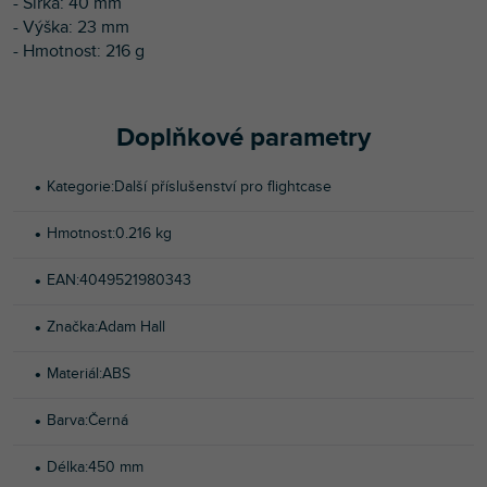
- Šířka: 40 mm
- Výška: 23 mm
- Hmotnost: 216 g
Doplňkové parametry
Kategorie
:
Další příslušenství pro flightcase
Hmotnost
:
0.216 kg
EAN
:
4049521980343
Značka
:
Adam Hall
Materiál
:
ABS
Barva
:
Černá
Délka
:
450 mm