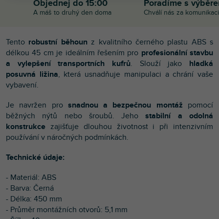
Objednej do 15:00
Poradíme s výběr
A máš to druhý den doma
Chválí nás za komunikaci
Tento
robustní běhoun
z kvalitního černého plastu ABS s
délkou 45 cm je ideálním řešením pro
profesionální stavbu
a vylepšení transportních kufrů
. Slouží jako
hladká
posuvná ližina
, která usnadňuje manipulaci a chrání vaše
vybavení.
Je navržen pro
snadnou a bezpečnou montáž
pomocí
běžných nýtů nebo šroubů. Jeho
stabilní a odolná
konstrukce
zajišťuje dlouhou životnost i při intenzivním
používání v náročných podmínkách.
Technické údaje:
- Materiál: ABS
- Barva: Černá
- Délka: 450 mm
- Průměr montážních otvorů: 5,1 mm