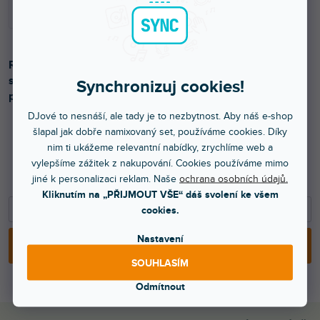
Robustní ABS běhoun o délce 45 cm pro profesionální
stavbu kufrů. Poskytuje hladký posuv a snadnou montáž
Synchronizuj cookies!
pomocí nýtů či šroubů.
DJové to nesnáší, ale tady je to nezbytnost. Aby náš e-shop
šlapal jak dobře namixovaný set, používáme cookies. Díky
nim ti ukážeme relevantní nabídky, zrychlíme web a
329 Kč
vylepšíme zážitek z nakupování. Cookies používáme mimo
272 Kč bez DPH
jiné k personalizaci reklam. Naše
ochrana osobních údajů.
Kliknutím na „PŘIJMOUT VŠE“ dáš svolení ke všem
−
+
cookies.
Nastavení
PŘIDAT DO KOŠÍKU
SOUHLASÍM
Odmítnout