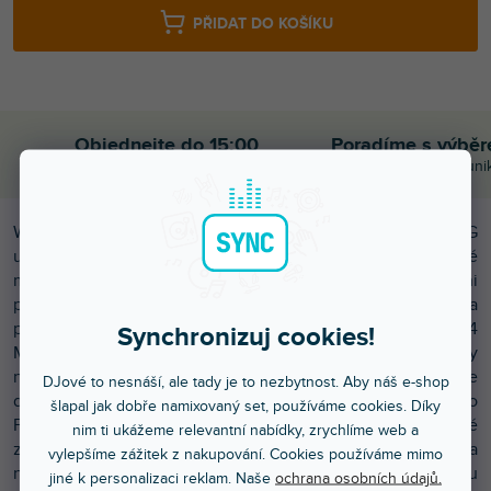
PŘIDAT DO KOŠÍKU
Objednejte do 15:00
Poradíme s výbě
A máte to druhý den doma
Chválíte nás za komuni
WMS40 MINI2 je bezdrátový nástrojový set značky AKG
určený pro kytaru, baskytaru, headsety a nástrojové
mikrofony. Komplet je složený z dvoukanálového mini
přijímače SR40 Dual, dvou mini body-pack vysílačů PT40 a
pracuje na přenosových frekvencích 537,9 MHz a 540,4
Synchronizuj cookies!
MHz. Uplatní se všude, kde jsou kladeny vysoké požadavky
na rychlost obsluhy a maximální čistotu zvuku. Ta je
DJové to nesnáší, ale tady je to nezbytnost. Aby náš e-shop
dosažena díky technologii HDAP (High Definition Audio
šlapal jak dobře namixovaný set, používáme cookies. Díky
Performance). Minimum ovládacích prvků umožňuje snadné
nim ti ukážeme relevantní nabídky, zrychlíme web a
zprovoznění celého systému, ultrakompaktní rozměry a
vylepšíme zážitek z nakupování. Cookies používáme mimo
nízká hmotnost vysílače zaručují uživateli neomezenou
jiné k personalizaci reklam. Naše
ochrana osobních údajů.