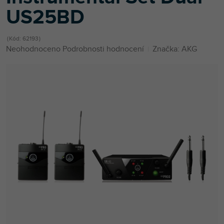
US25BD
Kód:
62193
Průměrné
Neohodnoceno
Podrobnosti hodnocení
Značka:
AKG
hodnocení
produktu
je
0,0
z
5
hvězdiček.