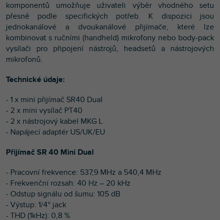
komponentů umožňuje uživateli výběr vhodného setu
přesně podle specifických potřeb. K dispozici jsou
jednokanálové a dvoukanálové přijímače, které lze
kombinovat s ručními (handheld) mikrofony nebo body-pack
vysílači pro připojení nástrojů, headsetů a nástrojových
mikrofonů.
Technické údaje:
- 1 x mini přijímač SR40 Dual
- 2 x mini vysílač PT40
- 2 x nástrojový kabel MKG L
- Napájecí adaptér US/UK/EU
Přijímač SR 40 Mini Dual
- Pracovní frekvence: 537,9 MHz a 540,4 MHz
- Frekvenční rozsah: 40 Hz – 20 kHz
- Odstup signálu od šumu: 105 dB
- Výstup: 1/4“ jack
- THD (1kHz): 0,8 %