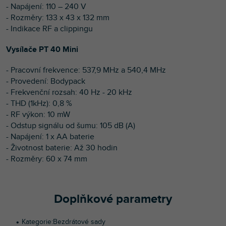
- Napájení: 110 – 240 V
- Rozměry: 133 x 43 x 132 mm
- Indikace RF a clippingu
Vysílače PT 40 Mini
- Pracovní frekvence: 537,9 MHz a 540,4 MHz
- Provedení: Bodypack
- Frekvenční rozsah: 40 Hz - 20 kHz
- THD (1kHz): 0,8 %
- RF výkon: 10 mW
- Odstup signálu od šumu: 105 dB (A)
- Napájení: 1 x AA baterie
- Životnost baterie: Až 30 hodin
- Rozměry: 60 x 74 mm
Doplňkové parametry
Kategorie
:
Bezdrátové sady