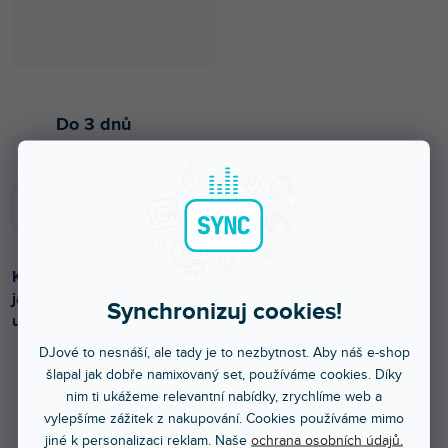
Do 3 dnů
Kompaktní lehké bateriové světlo vybavené 4mi super
jasnými 4W RGBW LED. Ideální pro použití jako akcent a
Synchronizuj cookies!
uplighting.
DJové to nesnáší, ale tady je to nezbytnost. Aby náš e-shop
šlapal jak dobře namixovaný set, používáme cookies. Díky
nim ti ukážeme relevantní nabídky, zrychlíme web a
3 199 Kč
vylepšíme zážitek z nakupování. Cookies používáme mimo
2 644 Kč bez DPH
jiné k personalizaci reklam. Naše
ochrana osobních údajů.