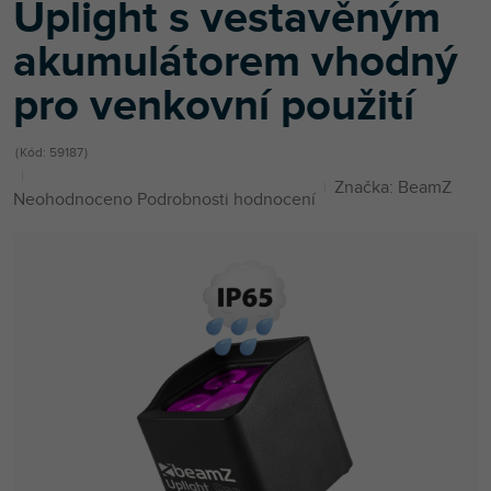
Uplight s vestavěným
akumulátorem vhodný
pro venkovní použití
Kód:
59187
Značka:
BeamZ
Průměrné
Neohodnoceno
Podrobnosti hodnocení
hodnocení
produktu
je
0,0
z
5
hvězdiček.