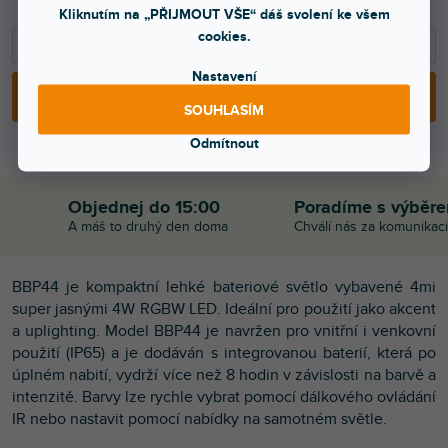
3 899 Kč
Kliknutím na „PŘIJMOUT VŠE“ dáš svolení ke všem
cookies.
−
+
Nastavení
PŘIDAT DO KOŠÍKU
SOUHLASÍM
Odmítnout
Objednej do 15:00
Poradíme s výběr
A máš to druhý den doma
Chválí nás za komunikaci
BBP44 je kompaktní lehké bateriové světlo vybavené 4mi
super jasnými 4W RGBW LED. Ideální pro použití jako akcent
a uplighting. Model BBP44 je navržen pro vnitřní i venkovní
použití (IP65) a je dodáván s integrovanou baterií, která po
úplném nabití, vydrží více než 8 hodin v závislosti na barvě a
intenzitě. Barvy lze rychle vybrat pomocí dálkového ovládání
IR nebo nastavit pomocí nabídky na samotném světle.