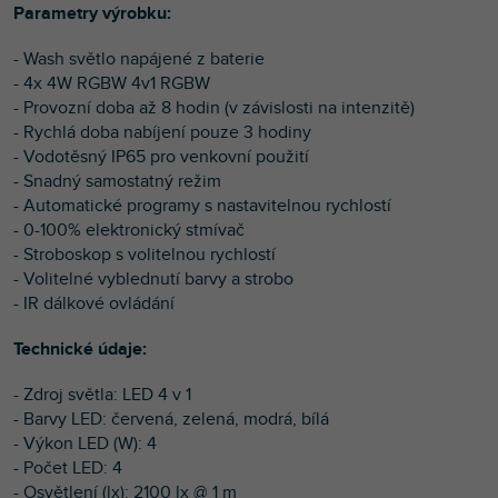
Parametry výrobku:
- Wash světlo napájené z baterie
- 4x 4W RGBW 4v1 RGBW
- Provozní doba až 8 hodin (v závislosti na intenzitě)
- Rychlá doba nabíjení pouze 3 hodiny
- Vodotěsný IP65 pro venkovní použití
- Snadný samostatný režim
- Automatické programy s nastavitelnou rychlostí
- 0-100% elektronický stmívač
- Stroboskop s volitelnou rychlostí
- Volitelné vyblednutí barvy a strobo
- IR dálkové ovládání
Technické údaje:
- Zdroj světla: LED 4 v 1
- Barvy LED: červená, zelená, modrá, bílá
- Výkon LED (W): 4
- Počet LED: 4
- Osvětlení (lx): 2100 lx @ 1 m