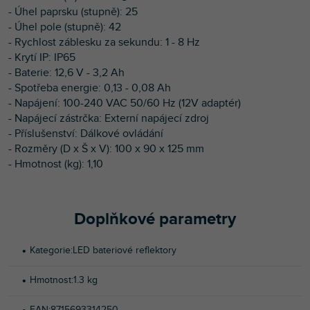
- Úhel paprsku (stupně): 25
- Úhel pole (stupně): 42
- Rychlost záblesku za sekundu: 1 - 8 Hz
- Krytí IP: IP65
- Baterie: 12,6 V - 3,2 Ah
- Spotřeba energie: 0,13 - 0,08 Ah
- Napájení: 100-240 VAC 50/60 Hz (12V adaptér)
- Napájecí zástrčka: Externí napájecí zdroj
- Příslušenství: Dálkové ovládání
- Rozměry (D x Š x V): 100 x 90 x 125 mm
- Hmotnost (kg): 1,10
Doplňkové parametry
Kategorie
:
LED bateriové reflektory
Hmotnost
:
1.3 kg
EAN
:
8715693314250