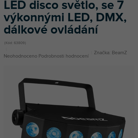
LED disco světlo, se 7
výkonnými LED, DMX,
dálkové ovládání
Kód:
63809
Značka:
BeamZ
Průměrné
Neohodnoceno
Podrobnosti hodnocení
hodnocení
produktu
je
0,0
z
5
hvězdiček.