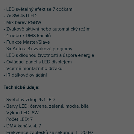
- LED světelný efekt se 7 čočkami
- 7x 8W 4v1 LED
- Mix barev RGBW
- Zvukově aktivní nebo automatický režim
- 4 nebo 7 DMX kanálů
- Funkce Master/Slave
- 3x Auto a 3x zvukové programy
- LED s dlouhou životností a úspora energie
- Ovládací panel s LED displejem
- Včetně montážního držáku
- IR dálkové ovládání
Technické údaje:
- Světelný zdroj: 4v1 LED
- Barvy LED: červená, zelená, modrá, bílá
- Výkon LED: 8W
- Počet LED: 7
- DMX kanály: 4, 7
- Frekvence záblesků za sekundu: 1 - 20 Hz