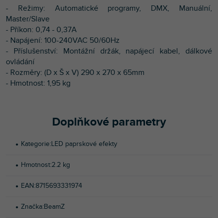
- Režimy: Automatické programy, DMX, Manuální,
Master/Slave
- Příkon: 0,74 - 0,37A
- Napájení: 100-240VAC 50/60Hz
- Příslušenství: Montážní držák, napájecí kabel, dálkové
ovládání
- Rozměry: (D x Š x V) 290 x 270 x 65mm
- Hmotnost: 1,95 kg
Doplňkové parametry
Kategorie
:
LED paprskové efekty
Hmotnost
:
2.2 kg
EAN
:
8715693331974
Značka
:
BeamZ