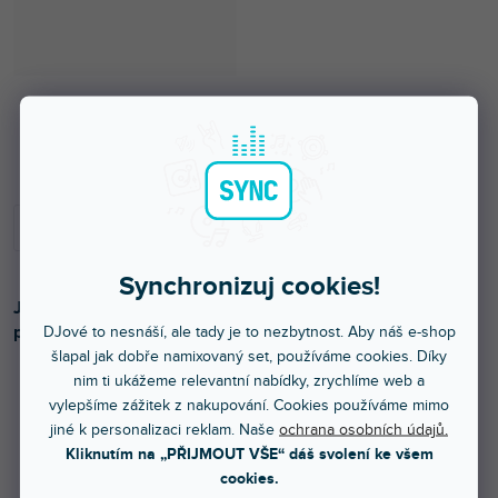
Skladem na prodejně
Synchronizuj cookies!
Je lehký LED světelný efekt vytvářející velké pole paprsků
pokrývajících střední až velký taneční parket nebo strop.
DJové to nesnáší, ale tady je to nezbytnost. Aby náš e-shop
šlapal jak dobře namixovaný set, používáme cookies. Díky
nim ti ukážeme relevantní nabídky, zrychlíme web a
vylepšíme zážitek z nakupování. Cookies používáme mimo
2 499 Kč
jiné k personalizaci reklam. Naše
ochrana osobních údajů.
Kliknutím na „PŘIJMOUT VŠE“ dáš svolení ke všem
2 065 Kč bez DPH
2 899 Kč
cookies.