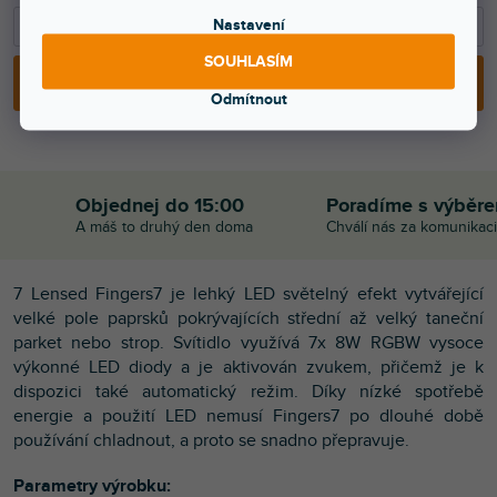
−
+
Nastavení
SOUHLASÍM
PŘIDAT DO KOŠÍKU
Odmítnout
Objednej do 15:00
Poradíme s výběr
A máš to druhý den doma
Chválí nás za komunikaci
7 Lensed Fingers7 je lehký LED světelný efekt vytvářející
velké pole paprsků pokrývajících střední až velký taneční
parket nebo strop. Svítidlo využívá 7x 8W RGBW vysoce
výkonné LED diody a je aktivován zvukem, přičemž je k
dispozici také automatický režim. Díky nízké spotřebě
energie a použití LED nemusí Fingers7 po dlouhé době
používání chladnout, a proto se snadno přepravuje.
Parametry výrobku: