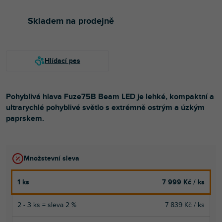
Skladem na prodejně
Pohyblivá hlava Fuze75B Beam LED je lehké, kompaktní a
ultrarychlé pohyblivé světlo s extrémně ostrým a úzkým
paprskem.
Množstevní sleva
1 ks
7 999 Kč
/ ks
2 - 3 ks = sleva 2 %
7 839 Kč
/ ks