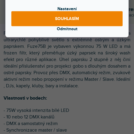
Nastavení
Objednej do 15:00
Poradíme s výběr
A máš to druhý den doma
Chválí nás za komunikaci
SOUHLASÍM
Odmítnout
Pohyblivá hlava Fuze75B Beam LED je lehké, kompaktní a
ultrarychlé pohyblivé světlo s extrémně ostrým a úzkým
paprskem. Fuze75B je vybaven výkonnou 75 W LED a má
frozen filtr, který přeměňuje úzký paprsek na široký wash
efekt pro různé aplikace. Úhel paprsku 2 stupně z něj činí
ideální příslušenství pro projekci gobo s dlouhým dosahem a
ostré paprsky. Provoz přes DMX, automatický režim, zvukově
aktivní režim nebo propojení v režimu Master / Slave. Ideální
, DJs, kapely, kluby, bary a instalace.
Vlastnosti v bodech:
- 75W vysoká intenzita bílé LED
- 10 nebo 12 DMX kanálů
- DMX a samostatný režim
- Synchronizace master / slave