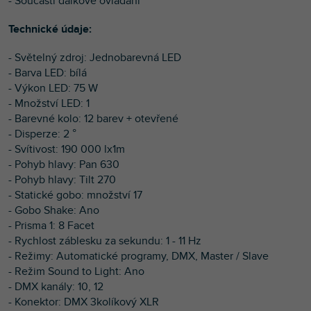
- Součástí dálkové ovládání
Technické údaje:
- Světelný zdroj: Jednobarevná LED
- Barva LED: bílá
- Výkon LED: 75 W
- Množství LED: 1
- Barevné kolo: 12 barev + otevřené
- Disperze: 2 °
- Svítivost: 190 000 lx1m
- Pohyb hlavy: Pan 630
- Pohyb hlavy: Tilt 270
- Statické gobo: množství 17
- Gobo Shake: Ano
- Prisma 1: 8 Facet
- Rychlost záblesku za sekundu: 1 - 11 Hz
- Režimy: Automatické programy, DMX, Master / Slave
- Režim Sound to Light: Ano
- DMX kanály: 10, 12
- Konektor: DMX 3kolíkový XLR