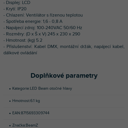
- Displej: LCD
- Krytí: IP20
- Chlazení: Ventilátor s řízenou teplotou
- Spotřeba energie: 1,6 - 0,8 A
- Napájecí zdroj: 100-240VAC 50/60 Hz
- Rozměry: (D x Š x V) 245 x 230 x 290
- Hmotnost: (kg) 5.2
- Příslušenství: Kabel DMX, montážní držák, napájecí kabel,
dálkové ovládání
Doplňkové parametry
Kategorie
:
LED Beam otočné hlavy
Hmotnost
:
6.1 kg
EAN
:
8715693309744
Značka
:
BeamZ