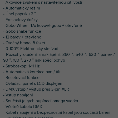
- Aktivace zvukem s nastavitelnou citlivostí
- Automatický režim
- Úhel paprsku 2 °
- Fresnelovy čočky
- Gobo Wheel: 17x kovové gobo + otevřené
- Gobo shake funkce
- 12 barev + otevřeno
- Otočný hranol 8 fazet
- 0-100% Elektronický stmívač
- Rozsahy otáčení a naklápění: 360 °, 540 °, 630 ° pánev /
90 °, 180 °, 270 ° naklápěcí pohyb
- Stroboskop: 1-11 Hz
- Automatická korekce pan / tilt
- Resetovací funkce
- Ovládací panel s LCD displejem
- DMX vstup / výstup přes 3-pin XLR
- Vstup napájení
- Součástí je rychloupínací omega svorka
- Včetně kabelu DMX
- Kabel napájení a bezpečnostní kabel jsou součástí balení