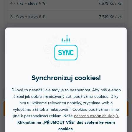
4 - 7 ks = sleva 4 %
7 679 Kč
/ ks
8 - 9 ks = sleva 6 %
7 519 Kč
/ ks
10 a více ks = sleva 8 %
7 359 Kč
/ ks
Ušetříte
0 Kč
7 999 Kč
Synchronizuj cookies!
6 611 Kč bez DPH
12 199 Kč
DJové to nesnáší, ale tady je to nezbytnost. Aby náš e-shop
−
+
šlapal jak dobře namixovaný set, používáme cookies. Díky
nim ti ukážeme relevantní nabídky, zrychlíme web a
PŘIDAT DO KOŠÍKU
vylepšíme zážitek z nakupování. Cookies používáme mimo
jiné k personalizaci reklam. Naše
ochrana osobních údajů.
Kliknutím na „PŘIJMOUT VŠE“ dáš svolení ke všem
cookies.