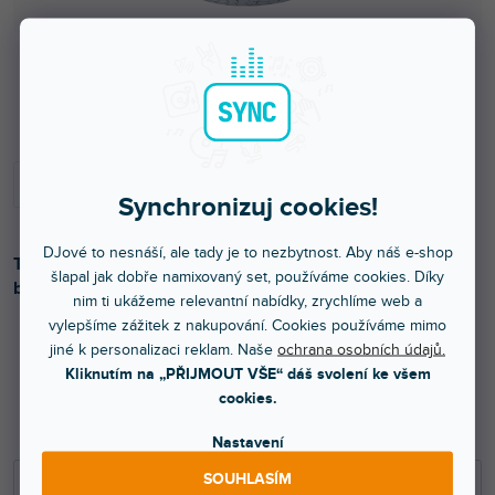
Skladem na prodejně
Synchronizuj cookies!
DJové to nesnáší, ale tady je to nezbytnost. Aby náš e-shop
Tato zrcadlová koule může být použita s bílými nebo
šlapal jak dobře namixovaný set, používáme cookies. Díky
barevnými světly.
nim ti ukážeme relevantní nabídky, zrychlíme web a
vylepšíme zážitek z nakupování. Cookies používáme mimo
jiné k personalizaci reklam. Naše
ochrana osobních údajů.
Kliknutím na „PŘIJMOUT VŠE“ dáš svolení ke všem
829 Kč
cookies.
685 Kč bez DPH
979 Kč
Nastavení
−
+
SOUHLASÍM