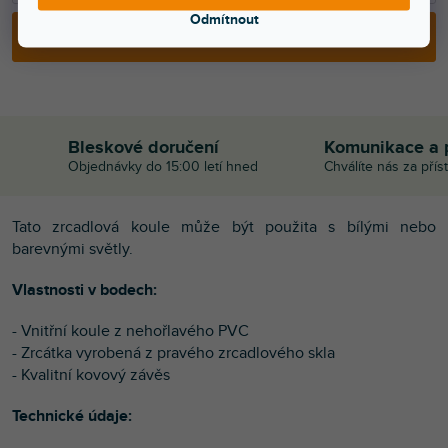
Odmítnout
PŘIDAT DO KOŠÍKU
Bleskové doručení
Komunikace a 
Objednávky do 15:00 letí hned
Chválíte nás za přís
Tato zrcadlová koule může být použita s bílými nebo
barevnými světly.
Vlastnosti v bodech:
- Vnitřní koule z nehořlavého PVC
- Zrcátka vyrobená z pravého zrcadlového skla
- Kvalitní kovový závěs
Technické údaje: