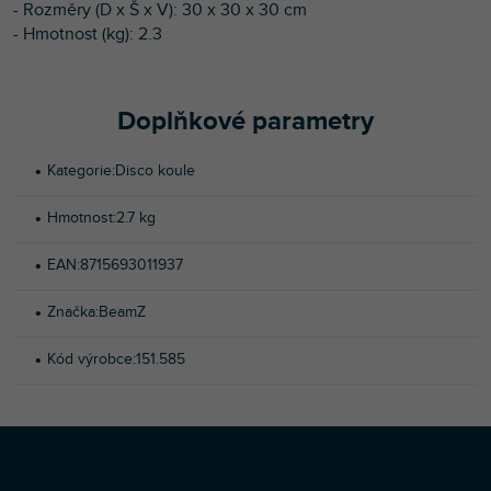
- Rozměry (D x Š x V): 30 x 30 x 30 cm
- Hmotnost (kg): 2.3
Doplňkové parametry
Kategorie
:
Disco koule
Hmotnost
:
2.7 kg
EAN
:
8715693011937
Značka
:
BeamZ
Kód výrobce
:
151.585
Z
Copyright 2026
Profi-DJ
. Všechna práva vyhrazena.