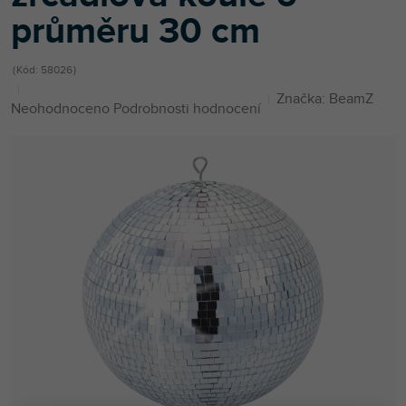
průměru 30 cm
Kód:
58026
Značka:
BeamZ
Průměrné
Neohodnoceno
Podrobnosti hodnocení
hodnocení
produktu
je
0,0
z
5
hvězdiček.