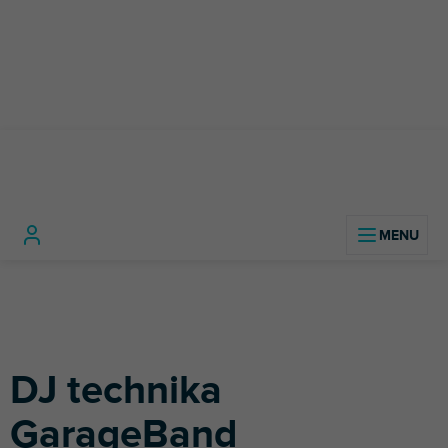
Přejít
na
obsah
Domů
DJ technika
DJ technika GarageBand
DJ technika
GarageBand