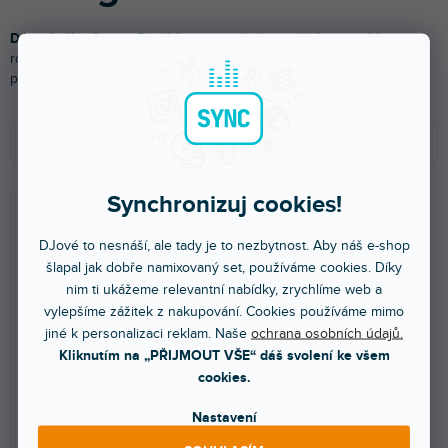
DJ technika GarageBand
funguje na bázi novějšího a rychle se
rozvíjejícího software, který celosvětově využívají začátečníci i
profesionální DJové.
Ř
V
a
ý
Doporučujeme
z
p
e
i
NEJLEVNĚJŠÍ
Synchronizuj cookies!
n
s
NEJDRAŽŠÍ
í
p
DJové to nesnáší, ale tady je to nezbytnost. Aby náš e-shop
p
r
NEJPRODÁVANĚJŠÍ
šlapal jak dobře namixovaný set, používáme cookies. Díky
r
o
nim ti ukážeme relevantní nabídky, zrychlíme web a
o
d
ABECEDNĚ
vylepšíme zážitek z nakupování. Cookies používáme mimo
d
u
jiné k personalizaci reklam. Naše
ochrana osobních údajů.
u
k
Kliknutím na „PŘIJMOUT VŠE“ dáš svolení ke všem
k
t
🔥 SEZONNÍ VÝPRODEJ
🔥 SEZONNÍ VÝPRODEJ
cookies.
t
ů
SL MIXFACE
iRig Pads
ů
Nastavení