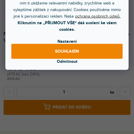
nim ti ukážeme relevantní nabídky, zrychlíme web a
vylepšíme zážitek z nakupování. Cookies používáme mimo
jiné k personalizaci reklam. Naše
ochrana osobních údajů.
Kliknutím na „PŘIJMOUT VŠE“ dáš svolení ke všem
cookies.
Nastavitelná polička pro upevnění na mikrofonní stojan.
Velikost 250 x 195 mm. Barva černá.
Nastavení
SOUHLASÍM
Odmítnout
579 Kč
479 Kč bez DPH
849 Kč
−
+
PŘIDAT DO KOŠÍKU