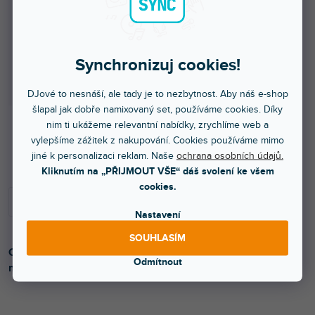
Synchronizuj cookies!
DJové to nesnáší, ale tady je to nezbytnost. Aby náš e-shop
šlapal jak dobře namixovaný set, používáme cookies. Díky
nim ti ukážeme relevantní nabídky, zrychlíme web a
vylepšíme zážitek z nakupování. Cookies používáme mimo
Skladem na prodejně
jiné k personalizaci reklam. Naše
ochrana osobních údajů.
Kliknutím na „PŘIJMOUT VŠE“ dáš svolení ke všem
cookies.
Nastavení
SOUHLASÍM
Objímka pro Heil Sound PL2T, HB-1, SB2. Povrchová
Odmítnout
montáž.