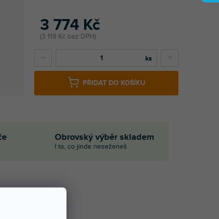
3 774 Kč
3 119 Kč bez DPH
−
+
PŘIDAT DO KOŠÍKU
če
Obrovský výběr skladem
I to, co jinde neseženeš
Í