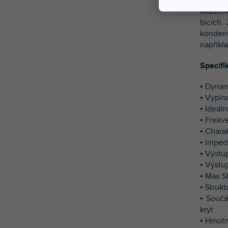
akustic
bicích.
konden
napříkl
Specifi
• Dynam
• Vypín
• Ideál
• Frekv
• Charak
• Impe
• Výstup
• Výstu
• Max S
• Struk
• Součá
kryt
• Hmotn