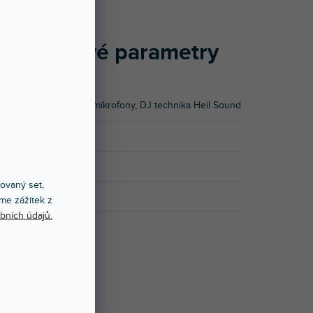
Doplňkové parametry
Kategorie
:
Dynamické mikrofony
,
DJ technika Heil Sound
EAN
:
885936792225
Značka
:
Heil Sound
xovaný set,
Kód výrobce
:
307022
me zážitek z
bních údajů.