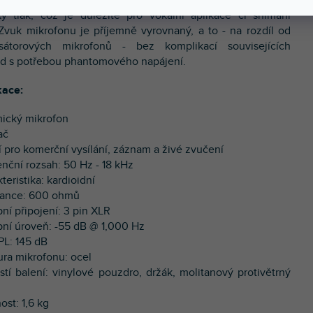
ký tlak, což je důležité pro vokální aplikace či snímání
 Zvuk mikrofonu je příjemně vyrovnaný, a to - na rozdíl od
sátorových mikrofonů - bez komplikací souvisejících
ad s potřebou phantomového napájení.
kace:
ický mikrofon
ač
ní pro komerční vysílání, záznam a živé zvučení
enční rozsah: 50 Hz - 18 kHz
teristika: kardioidní
dance: 600 ohmů
ní připojení: 3 pin XLR
pní úroveň: -55 dB @ 1,000 Hz
PL: 145 dB
tura mikrofonu: ocel
stí balení: vinylové pouzdro, držák, molitanový protivětrný
ost: 1,6 kg