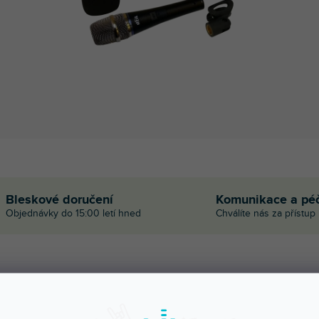
Bleskové doručení
Komunikace a pé
Objednávky do 15:00 letí hned
Chválíte nás za přístup
POPIS
HODNOCEN