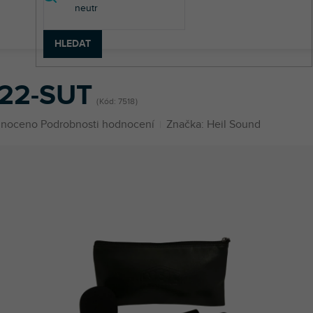
HLEDAT
22-SUT
Kód:
7518
né
noceno
Podrobnosti hodnocení
Značka:
Heil Sound
ení
u
ek.