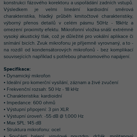
konstrukci fázového korektoru a uspořádání zadních vstupů.
Výsledkem je velmi lineární kardioidní směrová
charakteristika, hladký průběh kmitočtové charakteristiky,
výborný přenos detailů v celém pásmu 50Hz - 18kHz a
omezení proximity efektu. Mikrofonní vložka snáší extrémně
vysoký akustický tlak, což je důležité pro vokální aplikace či
snímání bicích. Zvuk mikrofonu je příjemně vyrovnaný, a to -
na rozdíl od kondensátorových mikrofonů - bez komplikací
souvisejících například s potřebou phantomového napájení.
Specifikace:
• Dynamický mikrofon
• Ideální pro komerční vysílání, záznam a živé zvučení
• Frekvenční rozsah: 50 Hz - 18 kHz
• Charakteristika: kardioidní
• Impedance: 600 ohmů
• Výstupní připojení: 3 pin XLR
• Výstupní úroveň: -55 dB @ 1,000 Hz
• Max SPL: 145 dB
• Struktura mikrofonu: ocel
• Součástí balení: vinylové pouzdro, držák, molitanový