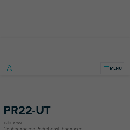
Přejít
na
obsah
Domů
DJ technika
Mikrofony
Dynamické mikrofony
PR22-UT
PR22-UT
Kód:
6783
Průměrné
Neohodnoceno
Podrobnosti hodnocení