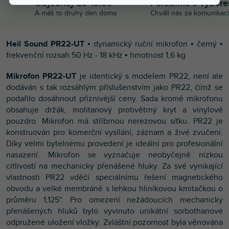
Objednej do 15:00
Poradíme s výběr
A máš to druhý den doma
Chválí nás za komunikaci
Heil Sound PR22-UT
• dynamický ruční mikrofon • černý •
frekvenční rozsah 50 Hz - 18 kHz • hmotnost 1,6 kg
Mikrofon PR22-UT
je identický s modelem PR22, není ale
dodáván s tak rozsáhlým příslušenstvím jako PR22, čímž se
podařilo dosáhnout příznivější ceny. Sada kromě mikrofonu
obsahuje držák, molitanový protivětrný kryt a vinylové
pouzdro. Mikrofon má stříbrnou nerezovou síťku. PR22 je
konstruován pro komerční vysílání, záznam a živé zvučení.
Díky velmi bytelnému provedení je ideální pro profesionální
nasazení. Mikrofon se vyznačuje neobyčejně nízkou
citlivostí na mechanicky přenášené hluky. Za své vynikající
vlastnosti PR22 vděčí speciálnímu řešení magnetického
obvodu a velké membráně s lehkou hliníkovou kmitačkou o
průměru 1,125". Pro omezení nežádoucích mechanicky
přenášených hluků bylo vyvinuto unikátní sorbothanové
odpružené uložení vložky. Zvláštní pozornost byla věnována