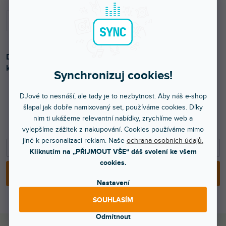
Dynamický ruční mikrofon. Frekvenční rozsah: 50 Hz - 18
kHz. Impedance: 600 Ohmů, černá barva.
Synchronizuj cookies!
DJové to nesnáší, ale tady je to nezbytnost. Aby náš e-shop
šlapal jak dobře namixovaný set, používáme cookies. Díky
3 091 Kč
nim ti ukážeme relevantní nabídky, zrychlíme web a
2 555 Kč bez DPH
vylepšíme zážitek z nakupování. Cookies používáme mimo
jiné k personalizaci reklam. Naše
ochrana osobních údajů.
−
+
Kliknutím na „PŘIJMOUT VŠE“ dáš svolení ke všem
cookies.
PŘIDAT DO KOŠÍKU
Nastavení
SOUHLASÍM
Odmítnout