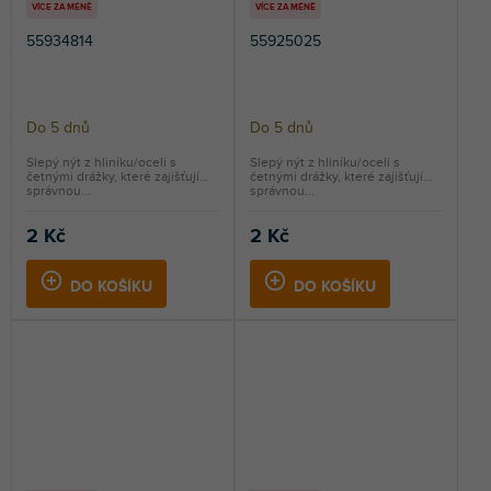
VÍCE ZA MÉNĚ
VÍCE ZA MÉNĚ
55934814
55925025
Do 5 dnů
Do 5 dnů
Slepý nýt z hliníku/oceli s
Slepý nýt z hliníku/oceli s
četnými drážky, které zajišťují
četnými drážky, které zajišťují
správnou...
správnou...
2 Kč
2 Kč
DO KOŠÍKU
DO KOŠÍKU