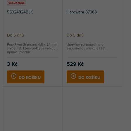
VÍCE ZA MÉNĚ
55924824BLK
Hardware 87983
Do 5 dnů
Do 5 dnů
Pop-Rivet Standard 4,8 x 24 mm
Upevňovací popruh pro
slepý nýt, který pokrývá velkou
zapuštěnou misku 87981.
upínací plochu.
3 Kč
529 Kč
DO KOŠÍKU
DO KOŠÍKU