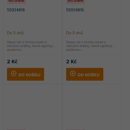
VÍCE ZA MÉNĚ
VÍCE ZA MÉNĚ
55934818
55934816
Do 5 dnů
Do 5 dnů
Slepý nýt z hliníku/oceli s
Slepý nýt z hliníku/oceli s
četnými drážky, které zajišťují
četnými drážky, které zajišťují
správnou...
správnou...
2 Kč
2 Kč
DO KOŠÍKU
DO KOŠÍKU