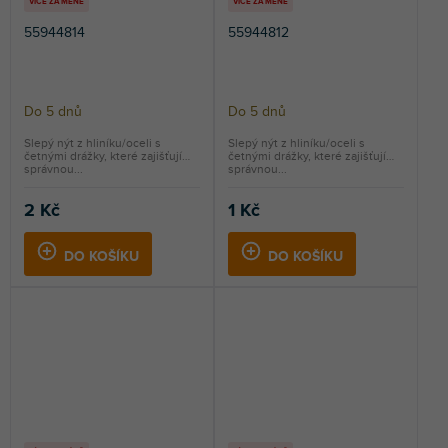
VÍCE ZA MÉNĚ
VÍCE ZA MÉNĚ
55944814
55944812
Do 5 dnů
Do 5 dnů
Slepý nýt z hliníku/oceli s
Slepý nýt z hliníku/oceli s
četnými drážky, které zajišťují
četnými drážky, které zajišťují
správnou...
správnou...
2 Kč
1 Kč
DO KOŠÍKU
DO KOŠÍKU