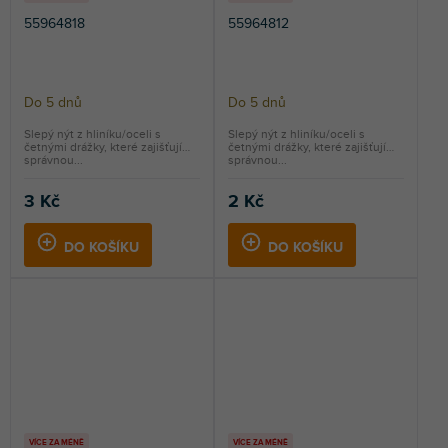
55964818
55964812
Do 5 dnů
Do 5 dnů
Slepý nýt z hliníku/oceli s
Slepý nýt z hliníku/oceli s
četnými drážky, které zajišťují
četnými drážky, které zajišťují
správnou...
správnou...
3 Kč
2 Kč
DO KOŠÍKU
DO KOŠÍKU
VÍCE ZA MÉNĚ
VÍCE ZA MÉNĚ