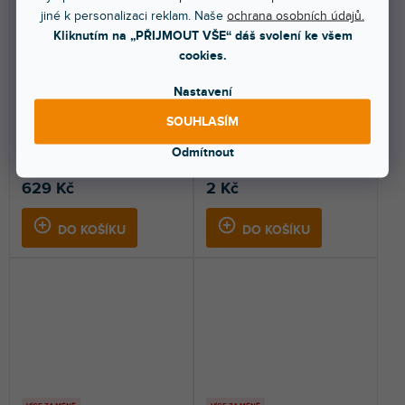
jiné k personalizaci reklam. Naše
ochrana osobních údajů.
19" Parts 5420 BLK M100
55944816
Kliknutím na „PŘIJMOUT VŠE“ dáš svolení ke všem
AH
cookies.
Nastavení
Do 5 dnů
Do 5 dnů
SOUHLASÍM
Sada 100 šroubů s křížovou
Slepý nýt z hliníku/oceli s
hlavou M3 x 10 černé barvy s
četnými drážky, které zajišťují
Odmítnout
maticí pro zásuvky XLR.
správnou...
629 Kč
2 Kč
DO KOŠÍKU
DO KOŠÍKU