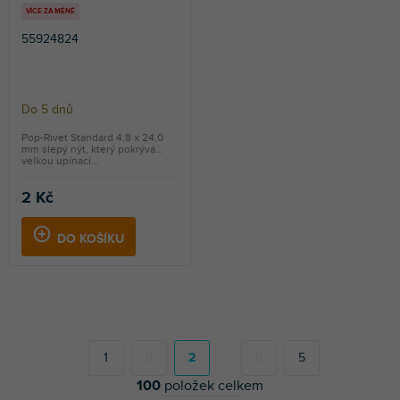
VÍCE ZA MÉNĚ
55924824
Do 5 dnů
Pop-Rivet Standard 4,8 x 24,0
mm slepý nýt, který pokrývá
velkou upínací...
2 Kč
DO KOŠÍKU
S
t
r
1
2
5
á
100
položek celkem
n