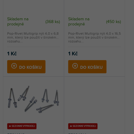
ů
Skladem na
Skladem na
(
368 ks
)
(
450 ks
)
prodejně
prodejně
Pop-Rivet Multigrip nýt 4,0 x 6,8
Pop-Rivet Multigrip nýt 4,0 x 16,5
mm, který lze použít v širokém
mm, který lze použít v širokém
rozsahu...
rozsahu...
1 Kč
1 Kč
DO KOŠÍKU
DO KOŠÍKU
🔥 SEZONNÍ VÝPRODEJ
🔥 SEZONNÍ VÝPRODEJ