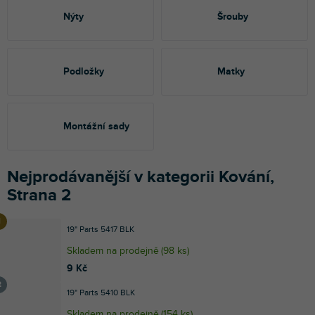
Nýty
Šrouby
Podložky
Matky
Montážní sady
Nejprodávanější v kategorii Kování,
Strana 2
19" Parts 5417 BLK
Skladem na prodejně
(
98 ks
)
9 Kč
19" Parts 5410 BLK
Skladem na prodejně
(
154 ks
)