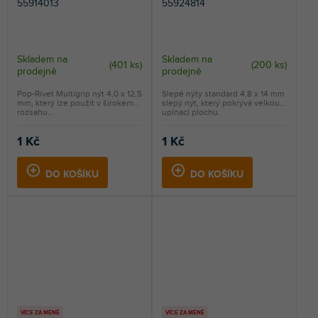
55914013
55924814
Skladem na
Skladem na
(
401 ks
)
(
200 ks
)
prodejně
prodejně
Pop-Rivet Multigrip nýt 4,0 x 12,5
Slepé nýty standard 4,8 x 14 mm
mm, který lze použít v širokém
slepý nýt, který pokrývá velkou
rozsahu...
upínací plochu.
1 Kč
1 Kč
DO KOŠÍKU
DO KOŠÍKU
VÍCE ZA MÉNĚ
VÍCE ZA MÉNĚ