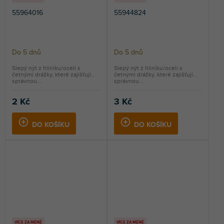
55964016
55944824
Do 5 dnů
Do 5 dnů
Slepý nýt z hliníku/oceli s
Slepý nýt z hliníku/oceli s
četnými drážky, které zajišťují
četnými drážky, které zajišťují
správnou...
správnou...
2 Kč
3 Kč
DO KOŠÍKU
DO KOŠÍKU
VÍCE ZA MÉNĚ
VÍCE ZA MÉNĚ