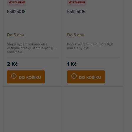
VÍCE ZA MÉNĚ
VÍCE ZA MÉNĚ
55925018
55925016
Do 5 dnů
Do 5 dnů
Slepý nýt z hliníku/oceli s
Pop-Rivet Standard 5,0 x 16,0
četnými drážky, které zajišťují
mm slepý nýt.
správnou...
2 Kč
1 Kč
DO KOŠÍKU
DO KOŠÍKU