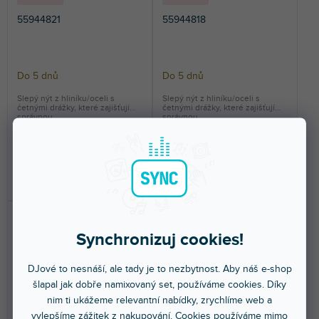
55944821
55944818
Do 5 dnů
Do 5 dnů
Slepý nýt z hliníku/oceli s
Slepý nýt z hliníku/oceli s
četnými drážky, které zajišťují
četnými drážky, které zajišťují
správnou...
správnou...
2 Kč
2 Kč
DO KOŠÍKU
DO KOŠÍKU
Synchronizuj cookies!
DJové to nesnáší, ale tady je to nezbytnost. Aby náš e-shop
šlapal jak dobře namixovaný set, používáme cookies. Díky
nim ti ukážeme relevantní nabídky, zrychlíme web a
vylepšíme zážitek z nakupování. Cookies používáme mimo
VÍCE ZA MÉNĚ