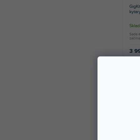
GigKi
kytar
Skla
Sada e
začínaj
3 9