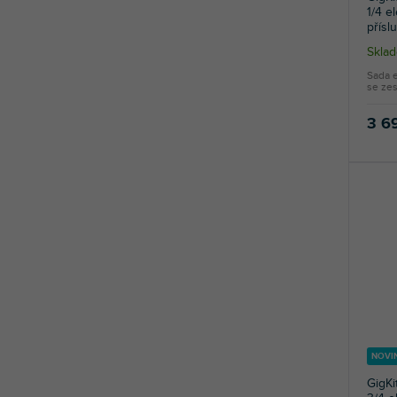
1/4 e
přísl
Skla
Sada e
se zes
3 6
NOVI
GigKi