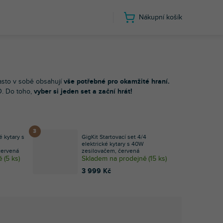
Nákupní košík
často v sobě obsahují
vše potřebné pro okamžité hraní.
D. Do toho,
vyber si jeden set a zační hrát!
é kytary s
GigKit Startovací set 4/4
elektrické kytary s 40W
červená
zesilovačem, červená
ě
(
5 ks
)
Skladem na prodejně
(
15 ks
)
3 999 Kč