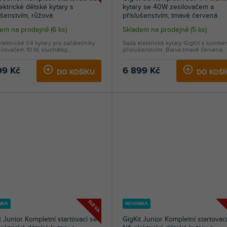
lektrické dětské kytary s
kytary se 40W zesilovačem a
ušenstvím, růžová
příslušenstvím, tmavě červená
dem na prodejně
(
6 ks
)
Skladem na prodejně
(
5 ks
)
lektrické 1/4 kytary pro začátečníky
Sada elektrické kytary GigKit s kombe
ilovačem 10 W, sluchátky,...
příslušenstvím. Barva tmavě červená.
99 Kč
6 899 Kč
DO KOŠÍKU
DO KOŠÍ
SLEVA
NKA
NOVINKA
t Junior Kompletní startovací set
GigKit Junior Kompletní startovací