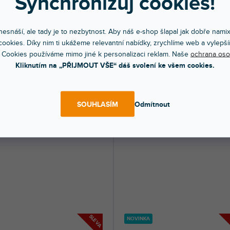
Synchronizuj cookies!
Gigkit SC Kompletní set 4/4 elekt
t Set 4/4 elektrické kytary s 40W
kytary se 40W zesilovačem a
ovačem a příslušenstvím, černá
příslušenstvím, sunburst
esnáší, ale tady je to nezbytnost. Aby náš e-shop šlapal jak dobře nami
Průměrné
dem na prodejně
(
3 ks
)
Skladem na prodejně
(
3 ks
)
ookies. Díky nim ti ukážeme relevantní nabídky, zrychlíme web a vylepší
hodnocení
 Cookies používáme mimo jiné k personalizaci reklam. Naše
ochrana oso
lektrické kytary GigKit s kombem a
Sada elektrické kytary GigKit obsahuje
produktu
šenstvím. Barva černá.
co potřebujete, abyste mohli...
Kliknutím na „PŘIJMOUT VŠE“ dáš svolení ke všem cookies.
je
4,4
99 Kč
6 899 Kč
DO KOŠÍKU
DO KOŠÍ
z
SOUHLASÍM
Odmítnout
5
hvězdiček.
SLEVA
NOVINKA