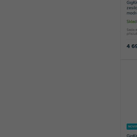
GigKi
zesil
modr
Skla
Sada e
příslu
4 6
NOVI
GigKi