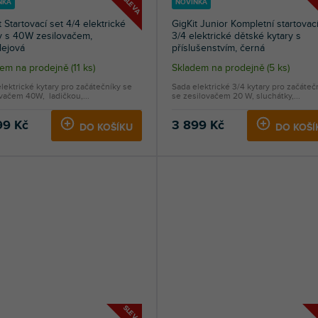
SLEVA
NKA
NOVINKA
t Startovací set 4/4 elektrické
GigKit Junior Kompletní startovací
y s 40W zesilovačem,
3/4 elektrické dětské kytary s
lejová
příslušenstvím, černá
dem na prodejně
(
11 ks
)
Skladem na prodejně
(
5 ks
)
lektrické kytary pro začátečníky se
Sada elektrické 3/4 kytary pro začáteč
vačem 40W, ladičkou,...
se zesilovačem 20 W, sluchátky,...
99 Kč
3 899 Kč
DO KOŠÍKU
DO KOŠÍ
SLEVA