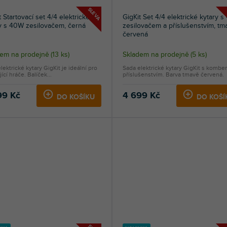
SLEVA
t Startovací set 4/4 elektrické
GigKit Set 4/4 elektrické kytary 
y s 40W zesilovačem, černá
zesilovačem a příslušenstvím, tm
červená
ěrné
Průměrné
dem na prodejně
(
13 ks
)
Skladem na prodejně
(
5 ks
)
ocení
hodnocení
lektrické kytary GigKit je ideální pro
Sada elektrické kytary GigKit s kombe
uktu
produktu
ící hráče. Balíček...
příslušenstvím. Barva tmavě červená.
je
5,0
99 Kč
4 699 Kč
DO KOŠÍKU
DO KOŠÍ
z
5
diček.
hvězdiček.