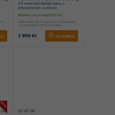
3/4 elektrické dětské kytary s
příslušenstvím, sunburst
Skladem na prodejně
(
12 ks
)
m a
Sada elektrické 3/4 kytary pro začátečníky
se zesilovačem 20 W, sluchátky,...
3 899 Kč
KU
DO KOŠÍKU
SLEVA
 set
EG SET BK