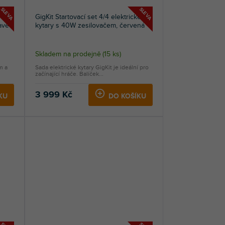
SLEVA
SLEVA
s 40W
GigKit Startovací set 4/4 elektrické
avě
kytary s 40W zesilovačem, červená
Průměrné
Skladem na prodejně
(
15 ks
)
hodnocení
m a
Sada elektrické kytary GigKit je ideální pro
produktu
začínající hráče. Balíček...
je
5,0
3 999 Kč
KU
DO KOŠÍKU
z
5
hvězdiček.