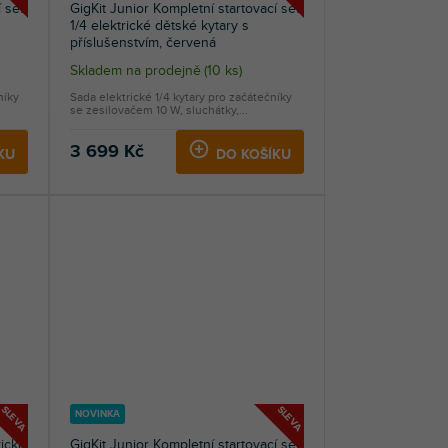
 set
GigKit Junior Kompletní startovací set
1/4 elektrické dětské kytary s
příslušenstvím, červená
Skladem na prodejně
(
10 ks
)
níky
Sada elektrické 1/4 kytary pro začátečníky
se zesilovačem 10 W, sluchátky,...
3 699 Kč
KU
DO KOŠÍKU
SLEVA
SLEVA
NOVINKA
rická
GigKit Junior Kompletní startovací set