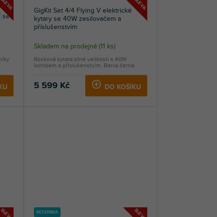
SLEVA
SLEVA
GigKit Set 4/4 Flying V elektrické
 set
kytary se 40W zesilovačem a
příslušenstvím
Průměrné
Skladem na prodejně
(
11 ks
)
hodnocení
níky
Rocková kytara plné velikosti s 40W
produktu
kombem a příslušenstvím. Barva černá.
je
5,0
5 599 Kč
KU
DO KOŠÍKU
z
5
hvězdiček.
SLEVA
SLEVA
NOVINKA