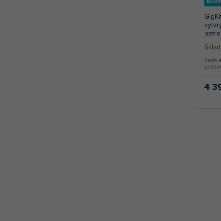
NOVI
GigKi
kytar
petro
Skla
Sada e
zesilo
4 3