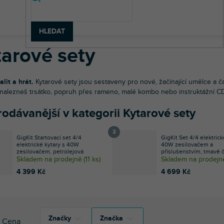
dební nástroje
Kytary
Elektrické kytary
Kytarové sety
HLEDAT
tarové sety
alit a hrát.
Kytarové sety jsou sestaveny pro nové, žačínající umělce a 
 nalezneš trsátko, popruh přes rameno, malé kombo nebo instruktážní C
odávanější v kategorii Kytarové sety
GigKit Startovací set 4/4
GigKit Set 4/4 elektrick
elektrické kytary s 40W
40W zesilovačem a
zesilovačem, petrolejová
příslušenstvím, tmavě 
Skladem na prodejně
(
11 ks
)
Skladem na prodejn
4 399 Kč
4 699 Kč
Značky
Značka
Cena