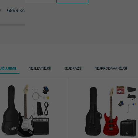
9
6899
Kč
2
NN
20
Max
3
Soundsation
2
NN
20
Max
3
Soundsation
UČUJEME
NEJLEVNĚJŠÍ
NEJDRAŽŠÍ
NEJPRODÁVANĚJŠÍ