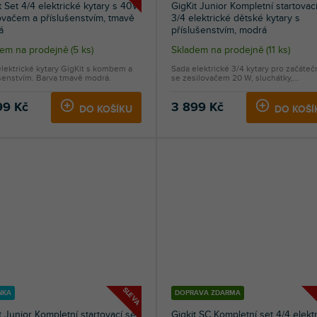
t Set 4/4 elektrické kytary s 40W
GigKit Junior Kompletní startovací
ovačem a příslušenstvím, tmavě
3/4 elektrické dětské kytary s
á
příslušenstvím, modrá
dem na prodejně
(
5 ks
)
Skladem na prodejně
(
11 ks
)
lektrické kytary GigKit s kombem a
Sada elektrické 3/4 kytary pro začáteč
šenstvím. Barva tmavě modrá.
se zesilovačem 20 W, sluchátky,...
99 Kč
3 899 Kč
DO KOŠÍKU
DO KOŠÍ
SLEVA
NKA
DOPRAVA ZDARMA
t Junior Kompletní startovací set
Gigkit SC Kompletní set 4/4 elekt