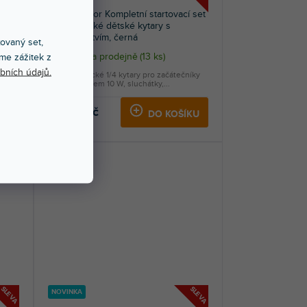
rická
GigKit Junior Kompletní startovací set
1/4 elektrické dětské kytary s
příslušenstvím, černá
xovaný set,
Skladem na prodejně
(
13 ks
)
me zážitek z
bních údajů.
 vše,
Sada elektrické 1/4 kytary pro začátečníky
se zesilovačem 10 W, sluchátky,...
3 699 Kč
KU
DO KOŠÍKU
SLEVA
SLEVA
NOVINKA