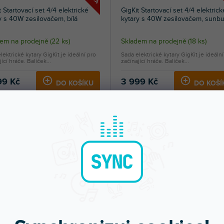
t Startovací set 4/4 elektrické
GigKit Startovací set 4/4 elektrick
y s 40W zesilovačem, bílá
kytary s 40W zesilovačem, sunbu
dem na prodejně
(
22 ks
)
Skladem na prodejně
(
18 ks
)
lektrické kytary GigKit je ideální pro
Sada elektrické kytary GigKit je ideální
ící hráče. Balíček...
začínající hráče. Balíček...
99 Kč
3 999 Kč
DO KOŠÍKU
DO KOŠÍ
SLEVA
DOPRAVA ZDARMA