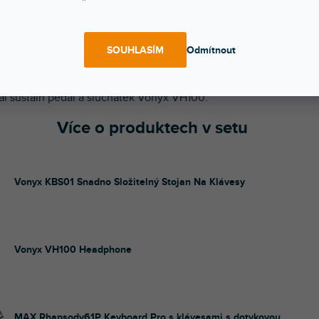
POPIS
HODNOCEN
SOUHLASÍM
Odmítnout
ý set keyboardu Pro s 61 klávesami s dotykovou odezvo
dy61P, klávesového stojanu Vonyx KBS01, sustain pedál
al sustain pedal a sluchátek Vonyx VH100.
Více o produktech v setu
Vonyx KBS01 Snadno Složitelný Stojan Na Klávesy
Stojan na klávesy vybavený 36cm lištami. Rychlý zámek p
rychlé a snadné nastavení výšky.
Vonyx VH100 Headphone
Pohodlná a jednoduchá sluchátka, která jsou díky širo
frekvenční odezvě vynikající pro použití ve studiích a pro úč
monitorování.
MAX Rhapsody61P Keyboard Pro s klávesami s dotykovou