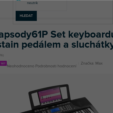
HLEDAT
oardů
Keyboardy se sluchátky a stojanem
Rhapsody61P Set keybo
apsody61P Set keyboardu
stain pedálem a sluchátk
76
Značka:
Max
 SET
Průměrné
Neohodnoceno
Podrobnosti hodnocení
hodnocení
produktu
je
0,0
z
5
hvězdiček.