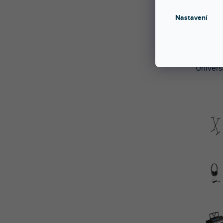
Nastavení
Výhodn
Rhapso
Univers