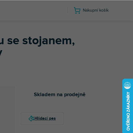
Nákupní košík
ardu se stojanem, sustain pedálem a sluchátky
 se stojanem,
y
Skladem na prodejně