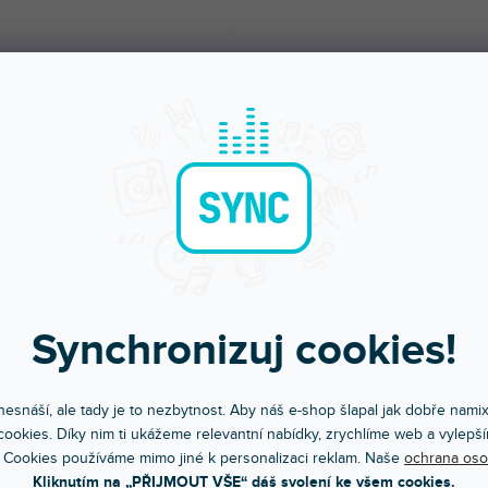
Synchronizuj cookies!
Bleskové doručení
Komunikace a pé
esnáší, ale tady je to nezbytnost. Aby náš e-shop šlapal jak dobře nami
Objednávky do 15:00 letí hned
Chválíte nás za přístup
ookies. Díky nim ti ukážeme relevantní nabídky, zrychlíme web a vylepší
 Cookies používáme mimo jiné k personalizaci reklam. Naše
ochrana oso
Kliknutím na „PŘIJMOUT VŠE“ dáš svolení ke všem cookies.