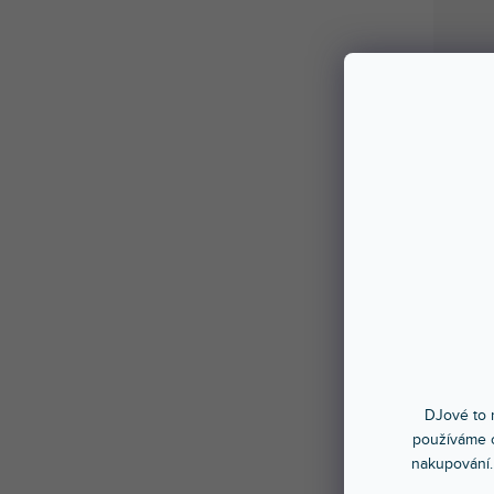
DJové to n
používáme c
nakupování.