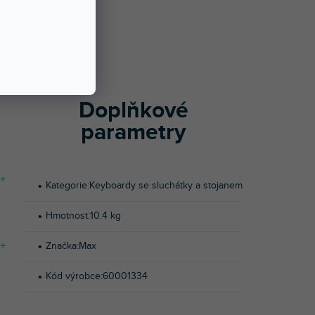
Í
u MAX
u MAX
Doplňkové
parametry
+
Kategorie
:
Keyboardy se sluchátky a stojanem
ro
Hmotnost
:
10.4 kg
+
Značka
:
Max
ké
Kód výrobce
:
60001334
ely