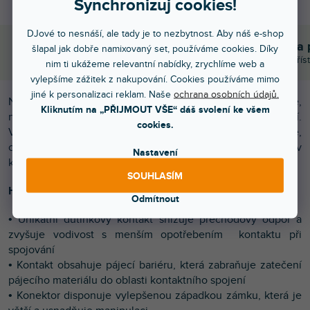
Synchronizuj cookies!
DJové to nesnáší, ale tady je to nezbytnost. Aby náš e-shop
Bleskové doručení
Komunikace a 
šlapal jak dobře namixovaný set, používáme cookies. Díky
Objednávky do 15:00 letí hned
Chválíte nás za přís
nim ti ukážeme relevantní nabídky, zrychlíme web a
vylepšíme zážitek z nakupování. Cookies používáme mimo
jiné k personalizaci reklam. Naše
ochrana osobních údajů.
Nová generace kabelových XLR konektorů XX-série,
Kliknutím na „PŘIJMOUT VŠE“ dáš svolení ke všem
nahrazuje starší X-série a nabízí několik nových funkcí.
cookies.
Vyniká svojí spolehlivou konstrukcí, jednoduchostí montáže,
originální integritou kontaktů a stabilní fixací kabelu v
Nastavení
konektoru.
SOUHLASÍM
Hlavní přednosti:
Odmítnout
• Unikátní dutinkový kontakt snižuje přechodový odpor a
zvyšuje vodivost s menším opotřebením kontaktu při
spojování
• Kontakt obsahuje pájecí bariéru, která zabraňuje zatečení
pájecího materiálu do oblasti kontaktního spojení
• Konektor disponuje vylepšenou západkou zámku, která je