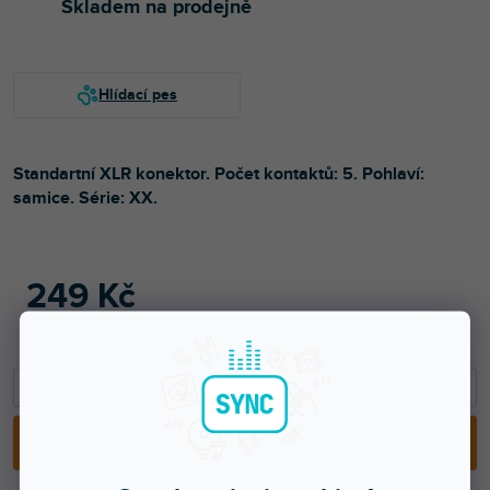
Skladem na prodejně
Standartní XLR konektor. Počet kontaktů: 5. Pohlaví:
samice. Série: XX.
249 Kč
206 Kč bez DPH
380 Kč
−
+
PŘIDAT DO KOŠÍKU