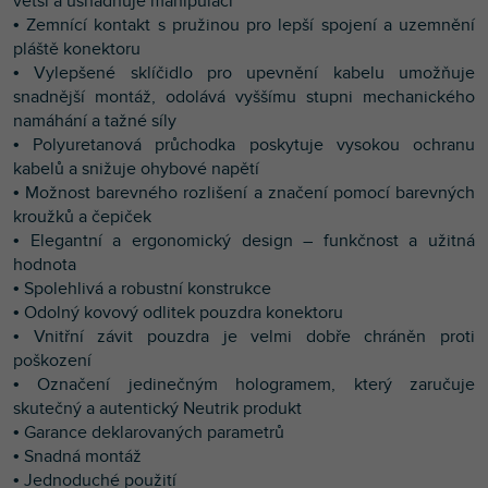
větší a usnadňuje manipulaci
• Zemnící kontakt s pružinou pro lepší spojení a uzemnění
pláště konektoru
• Vylepšené sklíčidlo pro upevnění kabelu umožňuje
snadnější montáž, odolává vyššímu stupni mechanického
namáhání a tažné síly
• Polyuretanová průchodka poskytuje vysokou ochranu
kabelů a snižuje ohybové napětí
• Možnost barevného rozlišení a značení pomocí barevných
kroužků a čepiček
• Elegantní a ergonomický design – funkčnost a užitná
hodnota
• Spolehlivá a robustní konstrukce
• Odolný kovový odlitek pouzdra konektoru
• Vnitřní závit pouzdra je velmi dobře chráněn proti
poškození
• Označení jedinečným hologramem, který zaručuje
skutečný a autentický Neutrik produkt
• Garance deklarovaných parametrů
• Snadná montáž
• Jednoduché použití