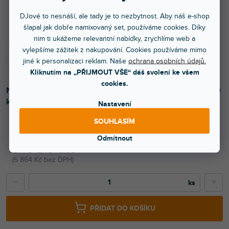
Více jak týden
DJové to nesnáší, ale tady je to nezbytnost. Aby náš e-shop
šlapal jak dobře namixovaný set, používáme cookies. Díky
nim ti ukážeme relevantní nabídky, zrychlíme web a
vylepšíme zážitek z nakupování. Cookies používáme mimo
jiné k personalizaci reklam. Naše
ochrana osobních údajů.
Kliknutím na „PŘIJMOUT VŠE“ dáš svolení ke všem
cookies.
Nivtec zábradlí pro děti 35x110. Pozinkované,kapacita 100
kg/m, průměr trubky 33,7 mm.
Nastavení
SOUHLASÍM
Odmítnout
7 096 Kč
5 864 Kč bez DPH
−
+
PŘIDAT DO KOŠÍKU