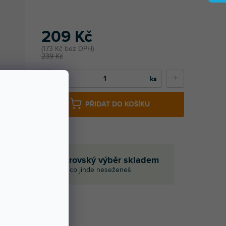
209 Kč
173 Kč bez DPH
239 Kč
−
+
PŘIDAT DO KOŠÍKU
če
Obrovský výběr skladem
I to, co jinde neseženeš
Í