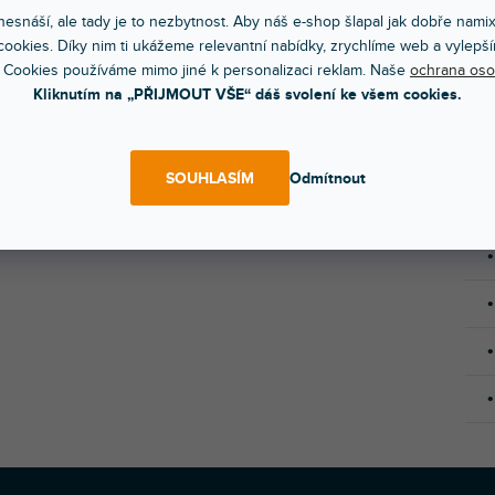
esnáší, ale tady je to nezbytnost. Aby náš e-shop šlapal jak dobře nami
ookies. Díky nim ti ukážeme relevantní nabídky, zrychlíme web a vylepší
é kloboučky pro přenosky OM a Concorde. Balení obsahuje
 Cookies používáme mimo jiné k personalizaci reklam. Naše
ochrana oso
y.
Kliknutím na „PŘIJMOUT VŠE“ dáš svolení ke všem cookies.
SOUHLASÍM
Odmítnout