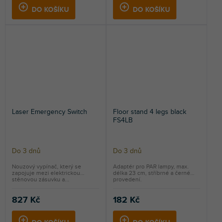
DO KOŠÍKU
DO KOŠÍKU
Laser Emergency Switch
Floor stand 4 legs black
FS4LB
Do 3 dnů
Do 3 dnů
Nouzový vypínač, který se
Adaptér pro PAR lampy, max.
zapojuje mezi elektrickou
délka 23 cm, stříbrné a černé
stěnovou zásuvku a...
provedení.
827 Kč
182 Kč