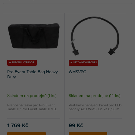
z
p
e
i
NEJLEVNĚJŠÍ
n
s
NEJDRAŽŠÍ
í
p
p
r
NEJPRODÁVANĚJŠÍ
r
o
o
d
ABECEDNĚ
d
u
u
k
k
t
🔥 SEZONNÍ VÝPRODEJ
🔥 SEZONNÍ VÝPRODEJ
t
ů
Pro Event Table Bag Heavy
WMSVPC
ů
Duty
Skladem na prodejně
(
1 ks
)
Skladem na prodejně
(
14 ks
)
Přenosná taška pro Pro Event
Vertikální napájecí kabel pro LED
Table II / Pro Event Table II MB.
panely ADJ WMS. Délka 0,56 m.
1 769 Kč
99 Kč