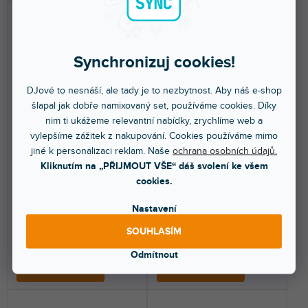
Synchronizuj cookies!
DJové to nesnáší, ale tady je to nezbytnost. Aby náš e-shop
šlapal jak dobře namixovaný set, používáme cookies. Díky
WMSMDC32 9,7m
EP MINI BDA
nim ti ukážeme relevantní nabídky, zrychlíme web a
vylepšíme zážitek z nakupování. Cookies používáme mimo
jiné k personalizaci reklam. Naše
ochrana osobních údajů.
Kliknutím na „PŘIJMOUT VŠE“ dáš svolení ke všem
Do 3 dnů
Do 3 dnů
cookies.
Hlavní datový kabel pro LED
Sestava barndoor a gelframe pro
panely ADJ WMS. CAT.6A, RJ45
Encore Profile Mini WW a Encore
Nastavení
na RJ45. Délka 10 m.
Profile Mini...
SOUHLASÍM
803 Kč
949 Kč
Odmítnout
DO KOŠÍKU
DO KOŠÍKU