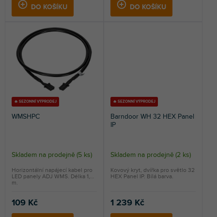
DO KOŠÍKU
DO KOŠÍKU
🔥 SEZONNÍ VÝPRODEJ
🔥 SEZONNÍ VÝPRODEJ
WMSHPC
Barndoor WH 32 HEX Panel
IP
Skladem na prodejně
(
5 ks
)
Skladem na prodejně
(
2 ks
)
Horizontální napájecí kabel pro
Kovový kryt, dvířka pro světlo 32
LED panely ADJ WMS. Délka 1,3
HEX Panel IP. Bílá barva.
m.
109 Kč
1 239 Kč