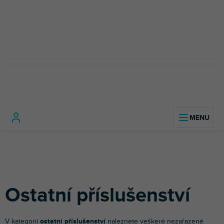
Přejít
na
obsah
Světelná
Příslušenství světelné
Ostatní
Domů
technika
techniky
příslušenství
Ostatní příslušenství
V kategorii
ostatní příslušenství
naleznete veškeré nezařazené