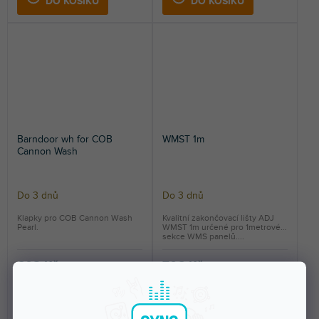
DO KOŠÍKU
DO KOŠÍKU
Barndoor wh for COB
WMST 1m
Cannon Wash
Do 3 dnů
Do 3 dnů
Klapky pro COB Cannon Wash
Kvalitní zakončovací lišty ADJ
Pearl.
WMST 1m určené pro 1metrové
sekce WMS panelů....
608 Kč
706 Kč
DO KOŠÍKU
DO KOŠÍKU