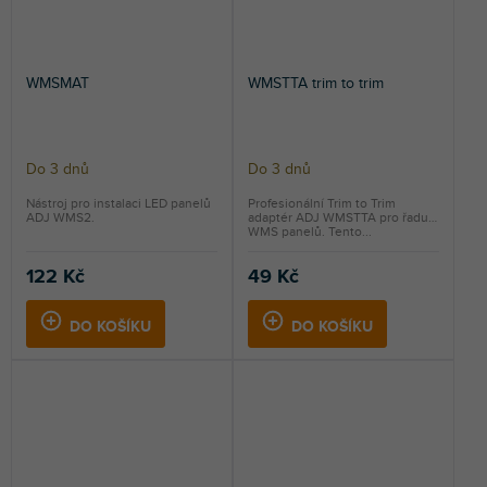
WMSMAT
WMSTTA trim to trim
Do 3 dnů
Do 3 dnů
Nástroj pro instalaci LED panelů
Profesionální Trim to Trim
ADJ WMS2.
adaptér ADJ WMSTTA pro řadu
WMS panelů. Tento...
122 Kč
49 Kč
DO KOŠÍKU
DO KOŠÍKU