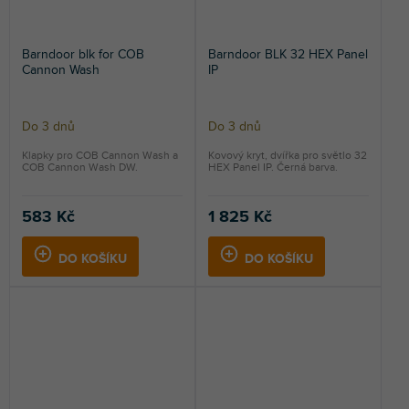
Barndoor blk for COB
Barndoor BLK 32 HEX Panel
Cannon Wash
IP
Do 3 dnů
Do 3 dnů
Klapky pro COB Cannon Wash a
Kovový kryt, dvířka pro světlo 32
COB Cannon Wash DW.
HEX Panel IP. Černá barva.
583 Kč
1 825 Kč
DO KOŠÍKU
DO KOŠÍKU