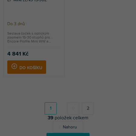
Do 3 dnů
Sestava čoček s optickým
zoomem 15-30 stupňů pro
Encore Profile Mini WW a...
4 841 Kč
DO KOŠÍKU
S
t
r
1
2
á
39
položek celkem
n
k
O
Nahoru
o
v
v