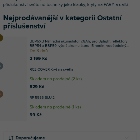
příslušenství světelné techniky jako klapky, kryty na PARY a další.
Nejprodávanější v kategorii Ostatní
příslušenství
BBP5XB Náhradní akumulátor 7.8Ah, pro Uplight reflektory
BBP54 a BBP59, výdrž akumulátoru 15 hodin, voděodolný
IP65
Do 3 dnů
2 199 Kč
RC2 COVER Kryt na světla
Skladem na prodejně
(
2 ks
)
529 Kč
RP 5555 BLU 2
Skladem na prodejně
(
1 ks
)
99 Kč
Ř
V
a
ý
Doporučujeme