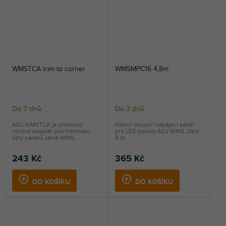
WMSTCA trim to corner
WMSMPC16 4,8m
Do 3 dnů
Do 3 dnů
ADJ WMSTCA je praktický
Hlavní vstupní napájecí kabel
rohový adaptér pro trimovací
pro LED panely ADJ WMS. Délka
lišty panelů série WMS....
5 m.
243 Kč
365 Kč
DO KOŠÍKU
DO KOŠÍKU