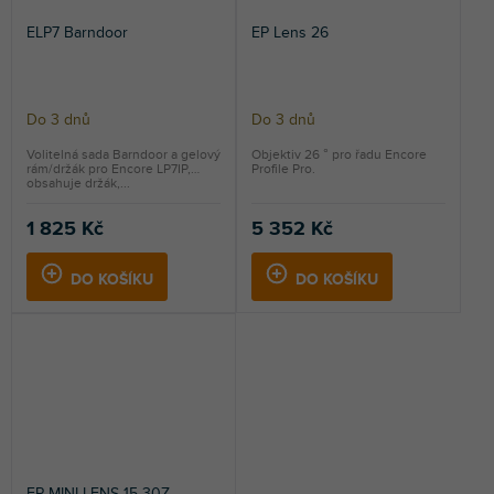
ELP7 Barndoor
EP Lens 26
Do 3 dnů
Do 3 dnů
Volitelná sada Barndoor a gelový
Objektiv 26 ° pro řadu Encore
rám/držák pro Encore LP7IP,
Profile Pro.
obsahuje držák,...
1 825 Kč
5 352 Kč
DO KOŠÍKU
DO KOŠÍKU
EP MINI LENS 15-30Z