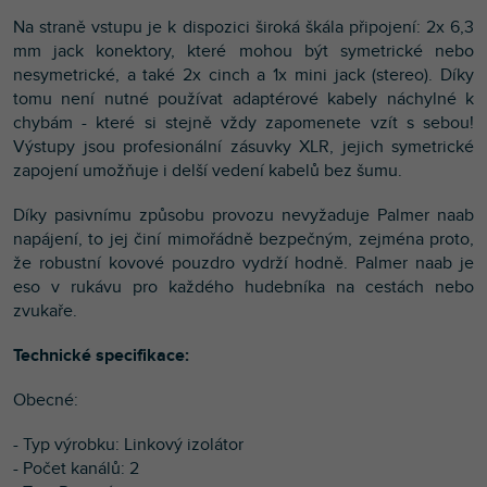
Na straně vstupu je k dispozici široká škála připojení: 2x 6,3
mm jack konektory, které mohou být symetrické nebo
nesymetrické, a také 2x cinch a 1x mini jack (stereo). Díky
tomu není nutné používat adaptérové kabely náchylné k
chybám - které si stejně vždy zapomenete vzít s sebou!
Výstupy jsou profesionální zásuvky XLR, jejich symetrické
zapojení umožňuje i delší vedení kabelů bez šumu.
Díky pasivnímu způsobu provozu nevyžaduje Palmer naab
napájení, to jej činí mimořádně bezpečným, zejména proto,
že robustní kovové pouzdro vydrží hodně. Palmer naab je
eso v rukávu pro každého hudebníka na cestách nebo
zvukaře.
Technické specifikace:
Obecné:
- Typ výrobku: Linkový izolátor
- Počet kanálů: 2