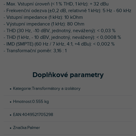
- Max. Vstupní úroveň (< 1 % THD, 1 kHz): + 32 dBu
- Frekvenční odezva (±0,2 dB, relativně 1 kHz): 5 Hz - 60 kHz
- Vstupní impedance (1 kHz): 10 kOhm
- Výstupní impedance (1 kHz): 80 Ohm
- THD (30 Hz, -10 dBV, jednotný, nevážený): < 0,03 %
- THD (1 kHz, - 10 dBV, jednotný, nevážený): < 0,0008 %
- IMD (SMPTE) (60 Hz / 7 kHz, 4:1, +4 dBu): < 0,002 %
- Transformační poměr: 3,16 : 1
Doplňkové parametry
Kategorie
:
Transformátory a izolátory
Hmotnost
:
0.555 kg
EAN
:
4049521705298
Značka
:
Palmer