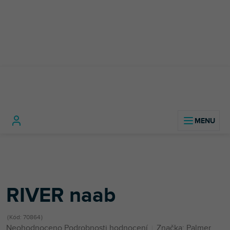
Přejít
na
obsah
Domů
Zvuková technika
Zvukový hardware
Transformátory a izolátory
RIVER naab
RIVER naab
Kód:
70864
Průměrné
Neohodnoceno
Podrobnosti hodnocení
Značka:
Palmer