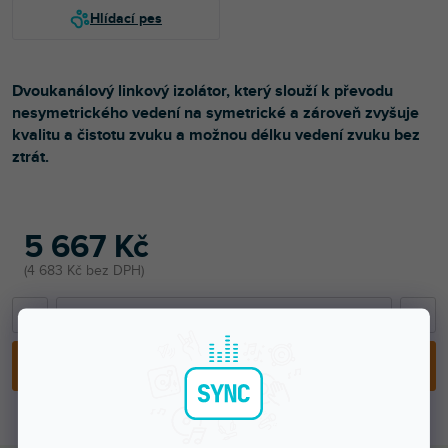
Dvoukanálový linkový izolátor, který slouží k převodu
nesymetrického vedení na symetrické a zároveň zvyšuje
kvalitu a čistotu zvuku a možnou délku vedení zvuku bez
ztrát.
5 667 Kč
4 683 Kč bez DPH
−
+
PŘIDAT DO KOŠÍKU