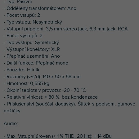
- Typ: Pasivní
- Oddělený transformátorem: Ano
- Počet vstupů: 2
- Typ vstupu: Nesymetrický
- Vstupní připojení: 3,5 mm stereo jack, 6,3 mm jack, RCA
- Počet výstupů: 2
- Typ výstupu: Symetrický
- Výstupní konektory: XLR
- Přepínač uzemnění: Ano
- Další funkce: Přepínač mono
- Pouzdro: Hliník
- Rozměry (v/š/d): 140 x 50 x 58 mm
- Hmotnost: 0,555 kg
- Okolní teplota v provozu: -20 - 70 °C
- Relativní vlhkost: < 80 %, bez kondenzace
- Příslušenství (součást dodávky): Štítek s popisem, gumové
nožičky
Audio:
- Max. Vstupní úroveň (< 1 % THD, 20 Hz): + 14 dBu