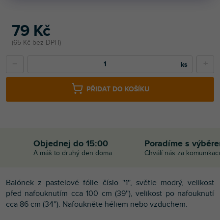
79 Kč
65 Kč bez DPH
−
+
PŘIDAT DO KOŠÍKU
Objednej do 15:00
Poradíme s výběr
A máš to druhý den doma
Chválí nás za komunikaci
Balónek z pastelové fólie číslo ''1'', světle modrý, velikost
před nafouknutím cca 100 cm (39''), velikost po nafouknutí
cca 86 cm (34''). Nafoukněte héliem nebo vzduchem.