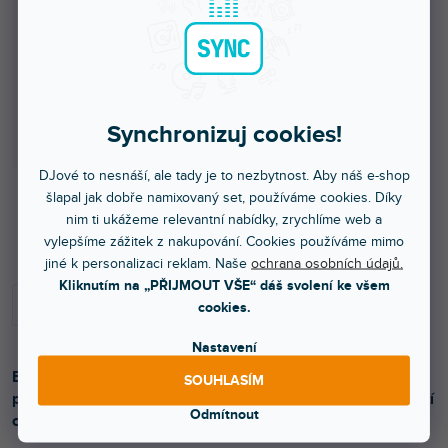
Synchronizuj cookies!
DJové to nesnáší, ale tady je to nezbytnost. Aby náš e-shop
šlapal jak dobře namixovaný set, používáme cookies. Díky
nim ti ukážeme relevantní nabídky, zrychlíme web a
Více jak týden
vylepšíme zážitek z nakupování. Cookies používáme mimo
jiné k personalizaci reklam. Naše
ochrana osobních údajů.
Kliknutím na „PŘIJMOUT VŠE“ dáš svolení ke všem
cookies.
Nastavení
Balónek z pastelové fólie číslo ''1'', světle modrý, velikost
SOUHLASÍM
před nafouknutím cca 100 cm (39''), velikost po nafouknutí
Odmítnout
cca 86 cm (34'').