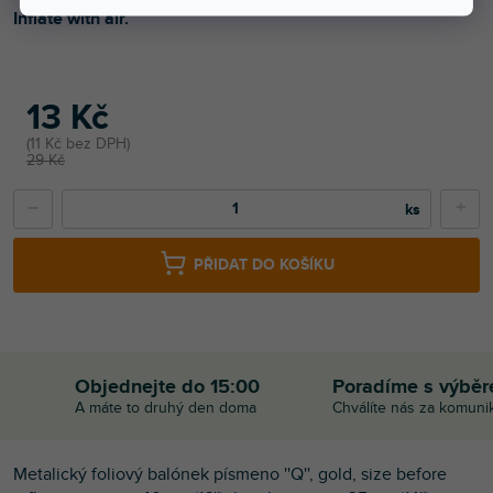
Inflate with air.
13 Kč
11 Kč bez DPH
29 Kč
−
+
PŘIDAT DO KOŠÍKU
Objednejte do 15:00
Poradíme s výbě
A máte to druhý den doma
Chválíte nás za komuni
Metalický foliový balónek písmeno ''Q'', gold, size before