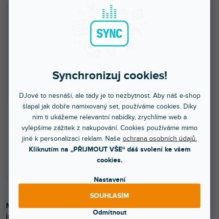
Synchronizuj cookies!
DJové to nesnáší, ale tady je to nezbytnost. Aby náš e-shop
šlapal jak dobře namixovaný set, používáme cookies. Díky
nim ti ukážeme relevantní nabídky, zrychlíme web a
vylepšíme zážitek z nakupování. Cookies používáme mimo
Skladem na prodejně
jiné k personalizaci reklam. Naše
ochrana osobních údajů.
Kliknutím na „PŘIJMOUT VŠE“ dáš svolení ke všem
cookies.
Nastavení
SOUHLASÍM
Metalický foliový balónek písmeno ''Q'', gold, size before
Odmítnout
inflation approx. 40 cm (16''), height approx. 35 cm (14'')