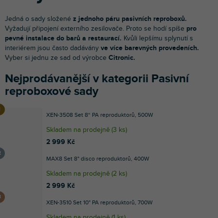
Jedná o sady složené
z jednoho páru pasivních reproboxů.
Vyžadují připojení externího zesilovače. Proto se hodí spíše
pro
pevné instalace do barů a restaurací.
Kvůli lepšímu splynutí s
interiérem jsou často dadávány
ve více barevných provedeních.
Vyber si jednu ze sad od výrobce
Citronic.
Nejprodávanější v kategorii Pasivní
reproboxové sady
XEN-3508 Set 8“ PA reproduktorů, 500W
Skladem na prodejně
(
3 ks
)
2 999 Kč
MAX8 Set 8" disco reproduktorů, 400W
Skladem na prodejně
(
2 ks
)
2 999 Kč
XEN-3510 Set 10" PA reproduktorů, 700W
Skladem na prodejně
(
1 ks
)