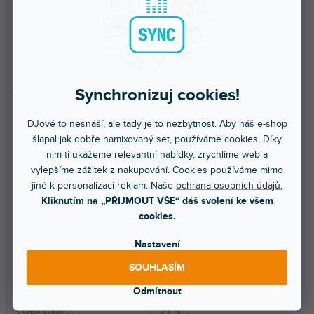
pasivních reproduktorů XEN s
pasivních reproduktorů XEN s
produktu
produktu
výkonem 500 W je...
výkonem 700 W je...
je
je
5,0
5,0
2 999 Kč
2 149 Kč
z
z
5
5
DO KOŠÍKU
DO KOŠÍKU
hvězdiček.
hvězdiček.
Synchronizuj cookies!
DJové to nesnáší, ale tady je to nezbytnost. Aby náš e-shop
šlapal jak dobře namixovaný set, používáme cookies. Díky
nim ti ukážeme relevantní nabídky, zrychlíme web a
vylepšíme zážitek z nakupování. Cookies používáme mimo
jiné k personalizaci reklam. Naše
ochrana osobních údajů.
Kliknutím na „PŘIJMOUT VŠE“ dáš svolení ke všem
cookies.
MAX8 Set 8" disco
Stinger G3 GALA SET
reproduktorů, 400W
Reproboxová sada
Nastavení
SOUHLASÍM
Skladem na prodejně
(
2 ks
)
Do 5 dnů
Odmítnout
Tento 2-pásmový pasivní 400 W
Reproboxová sada složená z 2 x
reproduktorový systém přináší
double 8" Pasivní PA Reprobox +
skvělý výkon....
2 x 18"...