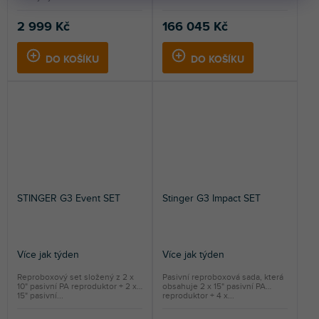
2 999 Kč
166 045 Kč
DO KOŠÍKU
DO KOŠÍKU
STINGER G3 Event SET
Stinger G3 Impact SET
Více jak týden
Více jak týden
Reproboxový set složený z 2 x
Pasivní reproboxová sada, která
10" pasivní PA reproduktor + 2 x
obsahuje 2 x 15" pasivní PA
15" pasivní...
reproduktor + 4 x...