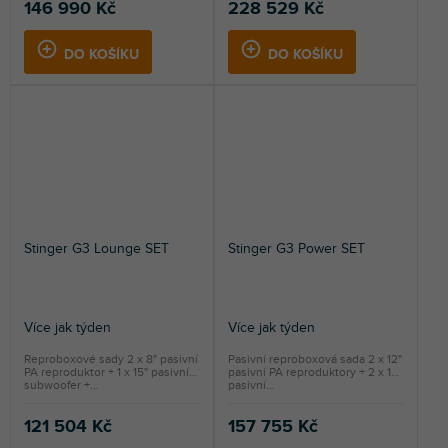
146 990 Kč
228 529 Kč
DO KOŠÍKU
DO KOŠÍKU
Stinger G3 Lounge SET
Stinger G3 Power SET
Více jak týden
Více jak týden
Reproboxové sady 2 x 8" pasivní
Pasivní reproboxová sada 2 x 12"
PA reproduktor + 1 x 15" pasivní
pasivní PA reproduktory + 2 x 18"
subwoofer +...
pasivní...
121 504 Kč
157 755 Kč