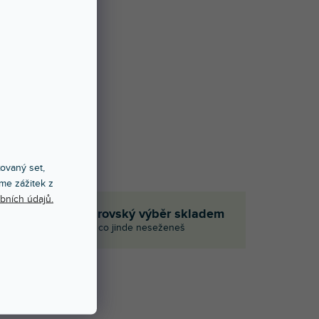
xovaný set,
me zážitek z
bních údajů.
em
Obrovský výběr skladem
aci
I to, co jinde neseženeš
Í