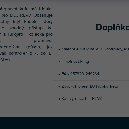
řepravní kufr má ideální
t pro DDJ-REV7. Obsahuje
telný kryt kabelu, který
Doplňko
je snadný přístup ke
 a rukojeti i kolečka pro
dnou přepravu.
pečnějším způsob, jak
Kategorie
:
Kufry na MIDI kontrolery
,
MI
 váš kontroler z A do B.
EMEA.
Hmotnost
:
14 kg
EAN
:
4573201249234
Značka
:
Pioneer DJ | AlphaTheta
Kód výrobce
:
FLT-REV7