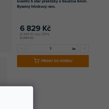
kvalitní 5 star překližky o tloušťce 6mm.
Bytelný hliníkový rám.
6 829 Kč
5 644 Kč bez DPH
8 390 Kč
−
+
PŘIDAT DO KOŠÍKU