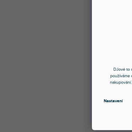
DJové to n
používáme c
nakupování.
Nastavení