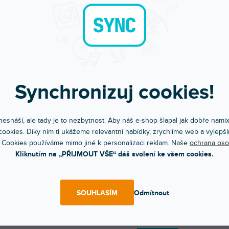
Synchronizuj cookies!
esnáší, ale tady je to nezbytnost. Aby náš e-shop šlapal jak dobře nami
ookies. Díky nim ti ukážeme relevantní nabídky, zrychlíme web a vylepší
 Cookies používáme mimo jiné k personalizaci reklam. Naše
ochrana oso
Objednejte do 15:00
Poradíme s výběr
Kliknutím na „PŘIJMOUT VŠE“ dáš svolení ke všem cookies.
A máte to druhý den doma
Chválíte nás za komunik
SOUHLASÍM
Odmítnout
POPIS
HODNOCEN