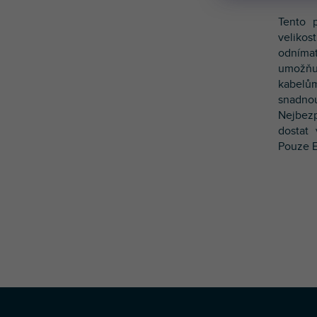
Tento p
velikos
odníma
umožňu
kabelům
sna
Nejbez
dostat
Pouze 