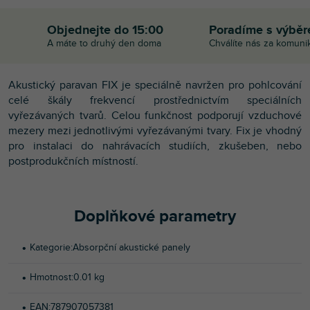
Objednejte do 15:00
Poradíme s výbě
A máte to druhý den doma
Chválíte nás za komuni
Akustický paravan FIX je speciálně navržen pro pohlcování
celé škály frekvencí prostřednictvím speciálních
vyřezávaných tvarů. Celou funkčnost podporují vzduchové
mezery mezi jednotlivými vyřezávanými tvary. Fix je vhodný
pro instalaci do nahrávacích studiích, zkušeben, nebo
postprodukčních místností.
Doplňkové parametry
Kategorie
:
Absorpční akustické panely
Hmotnost
:
0.01 kg
EAN
:
787907057381