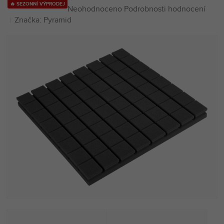
🔥 SEZONNÍ VÝPRODEJ
Průměrné
Neohodnoceno
Podrobnosti hodnocení
hodnocení
Značka:
Pyramid
produktu
je
0,0
z
5
hvězdiček.