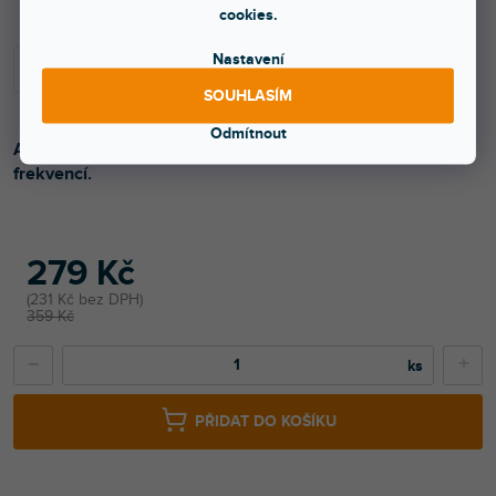
cookies.
Nastavení
SOUHLASÍM
Odmítnout
Akustický paravan navržen pro pohlcování celé škály
frekvencí.
279 Kč
231 Kč bez DPH
359 Kč
−
+
PŘIDAT DO KOŠÍKU