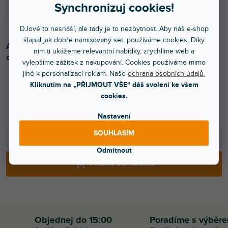
Synchronizuj cookies!
DJové to nesnáší, ale tady je to nezbytnost. Aby náš e-shop
šlapal jak dobře namixovaný set, používáme cookies. Díky
Akustický molitan s jehlanovým vzorem. Rozměr 50 x 50
nim ti ukážeme relevantní nabídky, zrychlíme web a
cm, tloušťka 5 cm.
vylepšíme zážitek z nakupování. Cookies používáme mimo
jiné k personalizaci reklam. Naše
ochrana osobních údajů.
Kliknutím na „PŘIJMOUT VŠE“ dáš svolení ke všem
cookies.
199 Kč
164 Kč bez DPH
Nastavení
SOUHLASÍM
−
+
Odmítnout
PŘIDAT DO KOŠÍKU
Objednej do 15:00
Poradíme s výběr