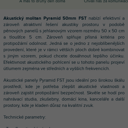
A máš to druhý den doma
Chválí nás za komunikaci
Akustický molitan Pyramid 50mm FST
nabízí efektivní a
zároveň atraktivní řešení akustiky prostoru v podobě
pěnových panelů s jehlanovým vzorem rozměru 50 x 50 cm
a tloušťce 5 cm. Zároveň splňuje přísná kritéria pro
protipožární odolnost. Jedná se o jedno z nejoblíbenějších
provedení, které je v rámci větších ploch dobré kombinovat
s jiným vzorem, pokud chcete dosáhnout lepšího účinku.
Efektivnost akustického pohlcení se u tohoto panelu projeví
útlumem zejména ve středních a vyšších frekvencích.
Akustické panely Pyramid FST jsou ideální pro širokou škálu
prostředí, kde je potřeba zlepšit akustické vlastnosti a
zároveň zajistit protipožární bezpečnost. Skvěle se hodí pro
nahrávací studia, zkušebny, domácí kina, kanceláře a další
prostory, kde je kladen důraz na kvalitní zvuk.
Technické parametry: