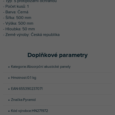
- Typ: S protipožární ochranou
- Počet kusů: 1
- Barva: Černá
- Šířka: 500 mm
- Výška: 500 mm
- Hloubka: 50 mm
- Země výroby: Česká republika
Doplňkové parametry
Kategorie
:
Absorpční akustické panely
Hmotnost
:
0.1 kg
EAN
:
655390237071
Značka
:
Pyramid
Kód výrobce
:
HN271972