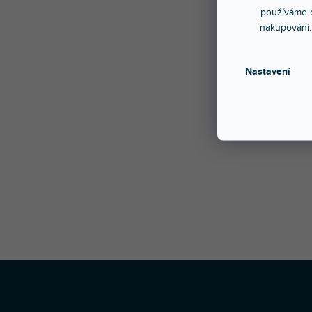
RD-NET 
používáme c
nakupování.
Nastavení