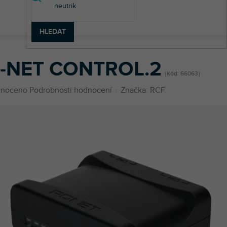
HLEDAT
ET CONTROL.2
-NET CONTROL.2
Kód:
66063
né
noceno
Podrobnosti hodnocení
Značka:
RCF
ení
u
ek.