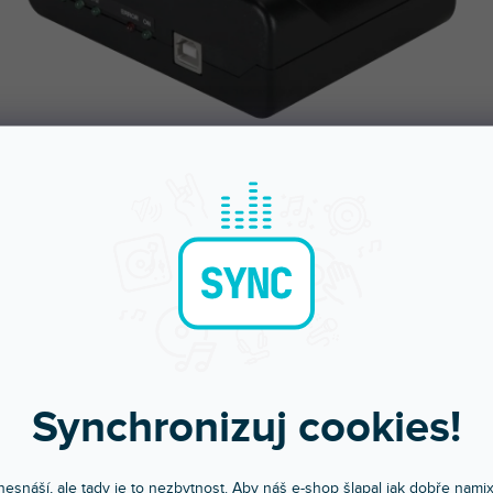
Bleskové doručení
Komunikace a pé
Objednávky do 15:00 letí hned
Chválíte nás za přístup
Synchronizuj cookies!
POPIS
HODNOCEN
esnáší, ale tady je to nezbytnost. Aby náš e-shop šlapal jak dobře nami