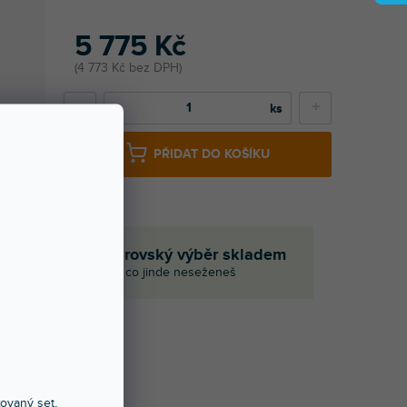
5 775 Kč
4 773 Kč bez DPH
−
+
PŘIDAT DO KOŠÍKU
če
Obrovský výběr skladem
I to, co jinde neseženeš
Í
xovaný set,