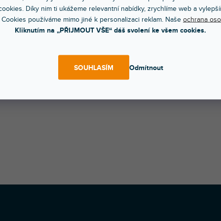
/ USB interface pro ovládání, monitoring až 64 zařízení.
ookies. Díky nim ti ukážeme relevantní nabídky, zrychlíme web a vylepší
 Cookies používáme mimo jiné k personalizaci reklam. Naše
ochrana oso
Kliknutím na „PŘIJMOUT VŠE“ dáš svolení ke všem cookies.
SOUHLASÍM
Odmítnout