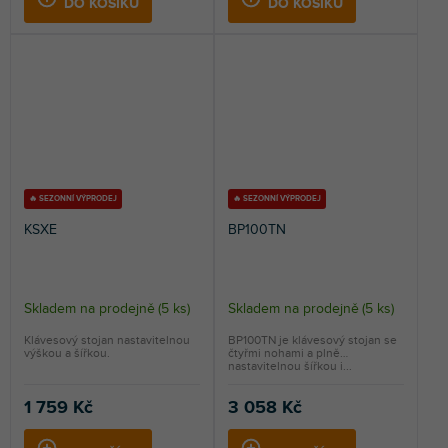
DO KOŠÍKU
DO KOŠÍKU
🔥 SEZONNÍ VÝPRODEJ
🔥 SEZONNÍ VÝPRODEJ
KSXE
BP100TN
Skladem na prodejně
(
5 ks
)
Skladem na prodejně
(
5 ks
)
Klávesový stojan nastavitelnou
BP100TN je klávesový stojan se
výškou a šířkou.
čtyřmi nohami a plně
nastavitelnou šířkou i...
1 759 Kč
3 058 Kč