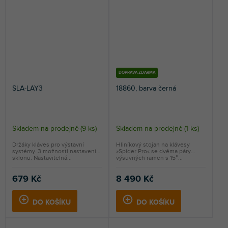
DOPRAVA ZDARMA
SLA-LAY3
18860, barva černá
Skladem na prodejně
(
9 ks
)
Skladem na prodejně
(
1 ks
)
Držáky kláves pro výstavní
Hliníkový stojan na klávesy
systémy. 3 možnosti nastavení
»Spider Pro« se dvěma páry
sklonu. Nastavitelná...
výsuvných ramen s 15°...
679 Kč
8 490 Kč
DO KOŠÍKU
DO KOŠÍKU