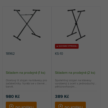
e
i
NEJLEVNĚJŠÍ
n
s
NEJDRAŽŠÍ
í
p
p
r
NEJPRODÁVANĚJŠÍ
r
o
o
d
ABECEDNĚ
d
u
u
k
k
t
🔥 SEZONNÍ VÝPRODEJ
t
ů
18962
KS-10
ů
Skladem na prodejně
(
1 ks
)
Skladem na prodejně
(
2 ks
)
Ocelový X stojan na klávesy pro
Spolehlivý stojan na klávesy
začátečníky. Vyrábí se v černé
vyrobený z oceli s jednoduchým
barvě.
pětiúrovňovým...
980 Kč
389 Kč
DO KOŠÍKU
DO KOŠÍKU