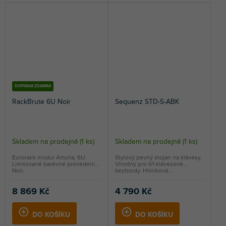
DOPRAVA ZDARMA
RackBrute 6U Noir
Sequenz STD-S-ABK
Skladem na prodejně
(
1 ks
)
Skladem na prodejně
(
1 ks
)
Eurorack modul Arturia, 6U.
Stylový pevný stojan na klávesy.
Limitované barevné provedení
Vhodný pro 61-klávesové
Noir.
keybordy. Hliníková...
8 869 Kč
4 790 Kč
DO KOŠÍKU
DO KOŠÍKU