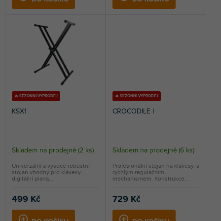
🔥 SEZONNÍ VÝPRODEJ
🔥 SEZONNÍ VÝPRODEJ
KSX1
CROCODILE I
Skladem na prodejně
(
2 ks
)
Skladem na prodejně
(
6 ks
)
Univerzální a vysoce robustní
Profesionální stojan na klávesy, s
stojan vhodný pro klávesy,
rychlým regulačním
digitální piana,...
mechanismem. Konstrukce...
499 Kč
729 Kč