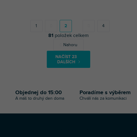
S
t
r
1
2
4
á
81
položek celkem
n
k
O
Nahoru
o
v
v
l
á
NAČÍST 23
á
n
DALŠÍCH
d
í
a
c
í
p
Objednej do 15:00
Poradíme s výběrem
r
A máš to druhý den doma
Chválí nás za komunikaci
v
k
y
v
ý
Z
p
Copyright 2026
Profi-DJ
. Všechna práva vyhrazena.
á
i