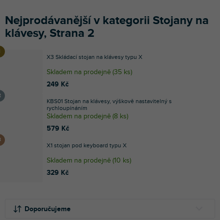
Nejprodávanější v kategorii Stojany na
klávesy, Strana 2
X3 Skládací stojan na klávesy typu X
Skladem na prodejně
(
35 ks
)
249 Kč
KBS01 Stojan na klávesy, výškově nastavitelný s
rychloupínáním
Skladem na prodejně
(
8 ks
)
579 Kč
X1 stojan pod keyboard typu X
Skladem na prodejně
(
10 ks
)
329 Kč
Ř
V
a
ý
Doporučujeme
z
p