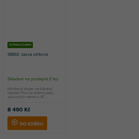
DOPRAVA ZDARMA
18860, barva stříbrná
Skladem na prodejně
(
1 ks
)
Hliníkový stojan na klávesy
»Spider Pro« se dvěma páry
výsuvných ramen s 15°...
8 490 Kč
DO KOŠÍKU