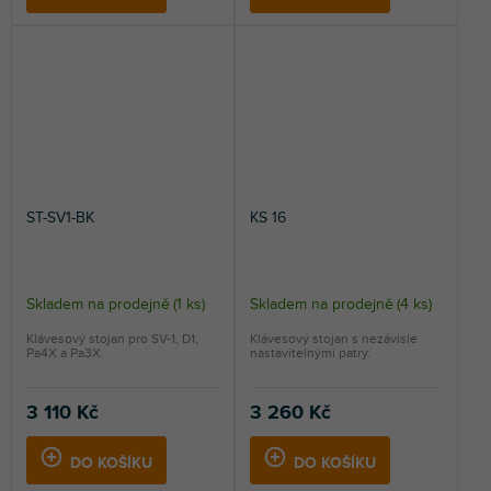
ST-SV1-BK
KS 16
Skladem na prodejně
(
1 ks
)
Skladem na prodejně
(
4 ks
)
Klávesový stojan pro SV-1, D1,
Klávesový stojan s nezávisle
Pa4X a Pa3X.
nastavitelnými patry.
3 110 Kč
3 260 Kč
DO KOŠÍKU
DO KOŠÍKU