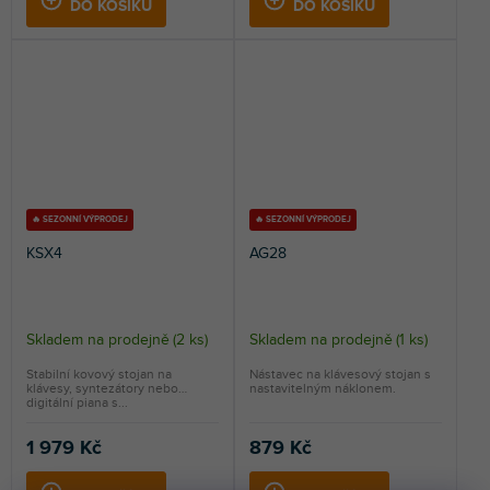
DO KOŠÍKU
DO KOŠÍKU
🔥 SEZONNÍ VÝPRODEJ
🔥 SEZONNÍ VÝPRODEJ
KSX4
AG28
Skladem na prodejně
(
2 ks
)
Skladem na prodejně
(
1 ks
)
Stabilní kovový stojan na
Nástavec na klávesový stojan s
klávesy, syntezátory nebo
nastavitelným náklonem.
digitální piana s...
1 979 Kč
879 Kč