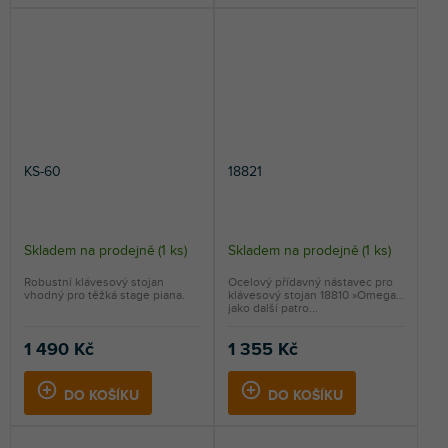
KS-60
18821
Skladem na prodejně
(
1 ks
)
Skladem na prodejně
(
1 ks
)
Robustní klávesový stojan
Ocelový přídavný nástavec pro
vhodný pro těžká stage piana.
klávesový stojan 18810 »Omega«
jako další patro...
1 490 Kč
1 355 Kč
DO KOŠÍKU
DO KOŠÍKU