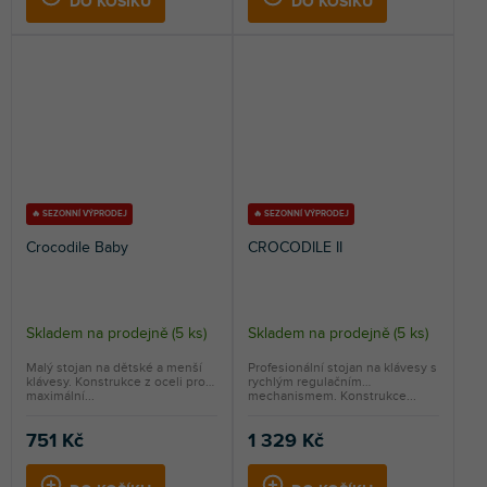
DO KOŠÍKU
DO KOŠÍKU
🔥 SEZONNÍ VÝPRODEJ
🔥 SEZONNÍ VÝPRODEJ
Crocodile Baby
CROCODILE II
Skladem na prodejně
(
5 ks
)
Skladem na prodejně
(
5 ks
)
Malý stojan na dětské a menší
Profesionální stojan na klávesy s
klávesy. Konstrukce z oceli pro
rychlým regulačním
maximální...
mechanismem. Konstrukce...
751 Kč
1 329 Kč