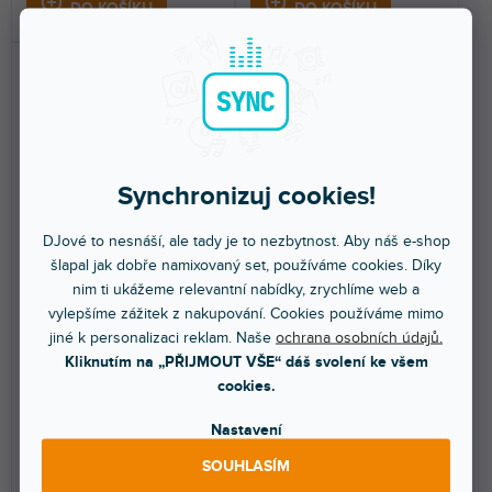
DO KOŠÍKU
DO KOŠÍKU
Synchronizuj cookies!
🔥 SEZONNÍ VÝPRODEJ
DJové to nesnáší, ale tady je to nezbytnost. Aby náš e-shop
Sequenz STA-S-B
KSX3
šlapal jak dobře namixovaný set, používáme cookies. Díky
nim ti ukážeme relevantní nabídky, zrychlíme web a
vylepšíme zážitek z nakupování. Cookies používáme mimo
jiné k personalizaci reklam. Naše
ochrana osobních údajů.
Skladem na prodejně
(
1 ks
)
Skladem na prodejně
(
1 ks
)
Kliknutím na „PŘIJMOUT VŠE“ dáš svolení ke všem
Přídavné patro s držáky kláves
Stabilní kovový stojan na
cookies.
pro stojan Standard-S-ABK.
klávesy, syntezátory nebo
digitální piana s...
Nastavení
1 229 Kč
1 748 Kč
SOUHLASÍM