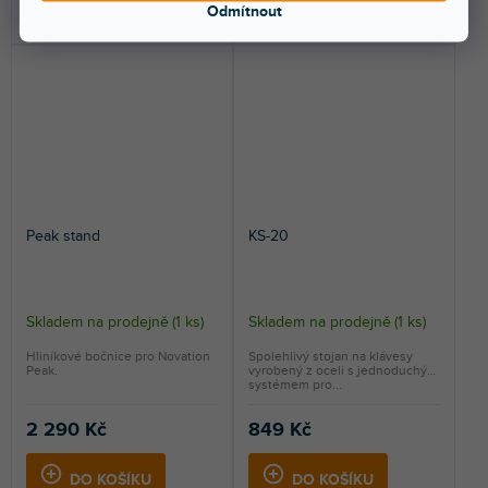
Odmítnout
DO KOŠÍKU
DO KOŠÍKU
Peak stand
KS-20
Skladem na prodejně
(
1 ks
)
Skladem na prodejně
(
1 ks
)
Hliníkové bočnice pro Novation
Spolehlivý stojan na klávesy
Peak.
vyrobený z oceli s jednoduchým
systémem pro...
2 290 Kč
849 Kč
DO KOŠÍKU
DO KOŠÍKU