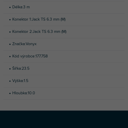
Délka
:
3 m
Konektor 1
:
Jack TS 6.3 mm (M)
Konektor 2
:
Jack TS 6.3 mm (M)
Značka
:
Vonyx
Kód výrobce
:
177.758
Šířka
:
23.5
Výška
:
1.5
Hloubka
:
10.0
Z
Copyright 2026
Profi-DJ
. Všechna práva vyhrazena.