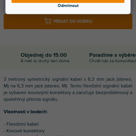
−
+
Odmítnout
PŘIDAT DO KOŠÍKU
Objednej do 15:00
Poradíme s výběr
A máš to druhý den doma
Chválí nás za komunikaci
3 metrový symetrický signální kabel s 6,3 mm jack (stereo,
M) na 6,3 mm jack (stereo, M). Tento flexibilní signální kabel
je vybaven kovovými konektory a zaručuje bezproblémový a
spolehlivý přenos signálu.
Vlastnosti v bodech:
- Flexibilní kabel
- Kovové konektory