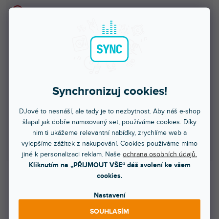
Množstevní sleva
1 - 4 ks
179 Kč
/ ks
5 - 9 ks = sleva 5 %
170 Kč
/ ks
10 - 14 ks = sleva 10 %
161 Kč
/ ks
Synchronizuj cookies!
15 - 19 ks = sleva 15 %
152 Kč
/ ks
DJové to nesnáší, ale tady je to nezbytnost. Aby náš e-shop
šlapal jak dobře namixovaný set, používáme cookies. Díky
20 a více ks = sleva 20 %
143 Kč
/ ks
nim ti ukážeme relevantní nabídky, zrychlíme web a
vylepšíme zážitek z nakupování. Cookies používáme mimo
Ušetříte
0 Kč
jiné k personalizaci reklam. Naše
ochrana osobních údajů.
Kliknutím na „PŘIJMOUT VŠE“ dáš svolení ke všem
cookies.
179 Kč
Nastavení
148 Kč bez DPH
199 Kč
SOUHLASÍM