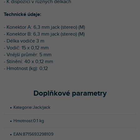
- K dispozici v různých délkách
Technické údaje:
- Konektor A: 6,3 mm jack (stereo) (M)
- Konektor B: 6,3 mm jack (stereo) (M)
- Délka vodiče 3 m
- Vodič: 15 x 0,12 mm
- Vnější průměr: 5 mm
- Stínění: 40 x 0,12 mm
- Hmotnost (kg): 0,12
Doplňkové parametry
Kategorie
:
Jack/jack
Hmotnost
:
0.1 kg
EAN
:
8715693298109