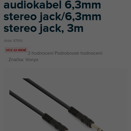
audiokabel 6,3mm
stereo jack/6,3mm
stereo jack, 3m
Kód:
57311
VÍCE ZA MÉNĚ
Průměrné
2 hodnocení
Podrobnosti hodnocení
hodnocení
Značka:
Vonyx
produktu
je
5,0
z
5
hvězdiček.