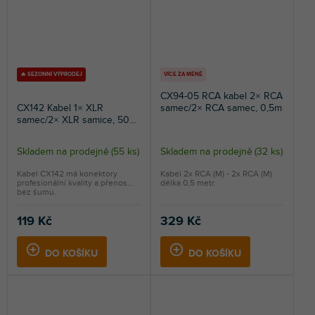
🔥 SEZONNÍ VÝPRODEJ
VÍCE ZA MÉNĚ
CX94-05 RCA kabel 2× RCA
CX142 Kabel 1× XLR
samec/2× RCA samec, 0,5m
samec/2× XLR samice, 50
cm
Skladem na prodejně
(
55 ks
)
Skladem na prodejně
(
32 ks
)
Průměrné
hodnocení
Kabel CX142 má konektory
Kabel 2x RCA (M) - 2x RCA (M)
profesionální kvality a přenos
délka 0,5 metr.
produktu
bez šumu.
je
5,0
119 Kč
329 Kč
z
5
DO KOŠÍKU
DO KOŠÍKU
hvězdiček.