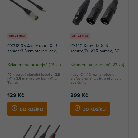
p
r
NEJPRODÁVANĚJŠÍ
r
o
o
d
ABECEDNĚ
d
u
u
k
k
t
VÍCE ZA MÉNĚ
VÍCE ZA MÉNĚ
t
ů
CX318-05 Audiokabel XLR
CX140 Kabel 1× XLR
ů
samec/3,5mm stereo jack,
samice/2× XLR samec, 50
0,5m
cm
Skladem na prodejně
(
73 ks
)
Skladem na prodejně
(
23 ks
)
Průměrné
Průměrné
hodnocení
hodnocení
Půlmetrový signální kabel s XLR
Kabel CX140 má konektory
(M) a 3,5 mm stereo jack (M).
profesionální kvality a přenos
produktu
produktu
Tento...
bez šumu.
je
je
5,0
5,0
129 Kč
299 Kč
z
z
5
5
DO KOŠÍKU
DO KOŠÍKU
hvězdiček.
hvězdiček.