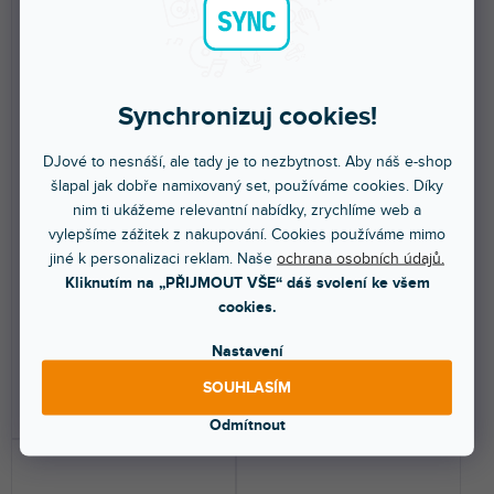
Synchronizuj cookies!
🔥 SEZONNÍ VÝPRODEJ
🔥 SEZONNÍ VÝPRODEJ
CX96-05 Kabelový set 6×
CX07-0.50 Kombinovaný
DJové to nesnáší, ale tady je to nezbytnost. Aby náš e-shop
6,3mm mono jack/6,3mm
kabel Powerconnector TR,
šlapal jak dobře namixovaný set, používáme cookies. Díky
mono jack
XLR samec/Powerconnector
nim ti ukážeme relevantní nabídky, zrychlíme web a
TR, XLR samice, 0,5m
vylepšíme zážitek z nakupování. Cookies používáme mimo
Skladem na prodejně
(
9 ks
)
Skladem na prodejně
(
5 ks
)
jiné k personalizaci reklam. Naše
ochrana osobních údajů.
Propojovací barevný kabel 6ks -
Combi kabel pro vedení
Kliknutím na „PŘIJMOUT VŠE“ dáš svolení ke všem
0,5 m OFC Mono. Tento flexibilní
napájení a DMX signálu.
cookies.
propojovací...
Powerconnector TR IP65 (B) +...
Nastavení
199 Kč
599 Kč
SOUHLASÍM
DO KOŠÍKU
DO KOŠÍKU
Odmítnout