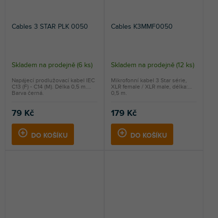
Cables 3 STAR PLK 0050
Cables K3MMF0050
Skladem na prodejně
(
6 ks
)
Skladem na prodejně
(
12 ks
)
Napájecí prodlužovací kabel IEC
Mikrofonní kabel 3 Star série,
C13 (F) - C14 (M). Délka 0,5 m.
XLR female / XLR male, délka:
Barva černá.
0,5 m.
79 Kč
179 Kč
DO KOŠÍKU
DO KOŠÍKU