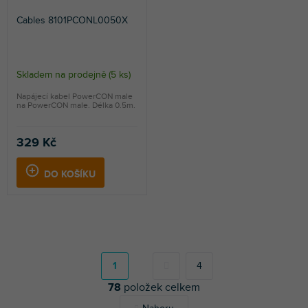
Cables 8101PCONL0050X
Skladem na prodejně
(
5 ks
)
Napájecí kabel PowerCON male
na PowerCON male. Délka 0.5m.
329 Kč
DO KOŠÍKU
S
t
r
1
4
á
78
položek celkem
n
k
O