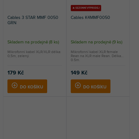
🔥 SEZONNÍ VÝPRODEJ
Cables 3 STAR MMF 0050
Cables K4MMF0050
GRN
Skladem na prodejně
(
8 ks
)
Skladem na prodejně
(
9 ks
)
Mikrofonní kabel XLR/XLR délka:
Mikrofonní kabel XLR female
0,5m, zelený.
Rean na XLR male Rean. Délka
0.5m.
179 Kč
149 Kč
DO KOŠÍKU
DO KOŠÍKU