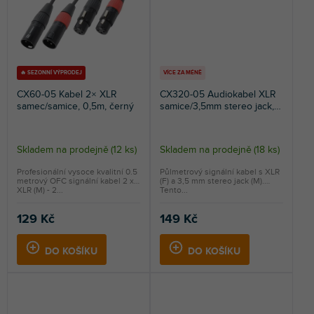
🔥 SEZONNÍ VÝPRODEJ
VÍCE ZA MÉNĚ
CX60-05 Kabel 2× XLR
CX320-05 Audiokabel XLR
samec/samice, 0,5m, černý
samice/3,5mm stereo jack,
0,5m
Skladem na prodejně
(
12 ks
)
Skladem na prodejně
(
18 ks
)
Profesionální vysoce kvalitní 0.5
Půlmetrový signální kabel s XLR
metrový OFC signální kabel 2 x
(F) a 3,5 mm stereo jack (M).
XLR (M) - 2...
Tento...
129 Kč
149 Kč
DO KOŠÍKU
DO KOŠÍKU