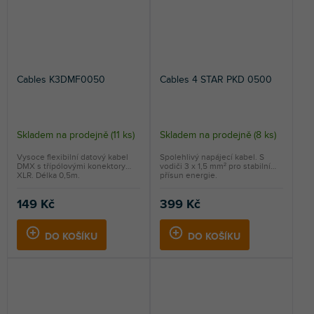
Cables K3DMF0050
Cables 4 STAR PKD 0500
Skladem na prodejně
(
11 ks
)
Skladem na prodejně
(
8 ks
)
Vysoce flexibilní datový kabel
Spolehlivý napájecí kabel. S
DMX s třípólovými konektory
vodiči 3 x 1,5 mm² pro stabilní
XLR. Délka 0,5m.
přísun energie.
149 Kč
399 Kč
DO KOŠÍKU
DO KOŠÍKU