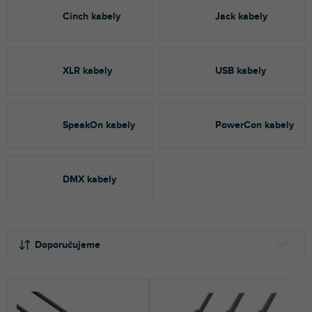
Cinch kabely
Jack kabely
XLR kabely
USB kabely
SpeakOn kabely
PowerCon kabely
DMX kabely
Ř
V
a
ý
Doporučujeme
z
p
e
i
NEJLEVNĚJŠÍ
n
s
NEJDRAŽŠÍ
í
p