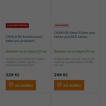
🔥 SEZONNÍ VÝPRODEJ
VÍCE ZA MÉNĚ
CX100-05 Kabel 3,5mm mini
CX06-0.50 Kombinovaný
stereo jack/XLR samec,
kabel pro propojení
0,5m
světelných efektů, 0,5m
Skladem na prodejně
(
21 ks
)
Skladem na prodejně
(
15 ks
)
Průměrné
hodnocení
Kombinovaný kabel pro vedení
Profesionální vysoce kvalitní 0.5
napájení a DMX signálu.
metrový signální kabel XLR (M) -
produktu
Konektory PowerCON...
3.5 mm...
je
5,0
329 Kč
249 Kč
z
5
DO KOŠÍKU
DO KOŠÍKU
hvězdiček.