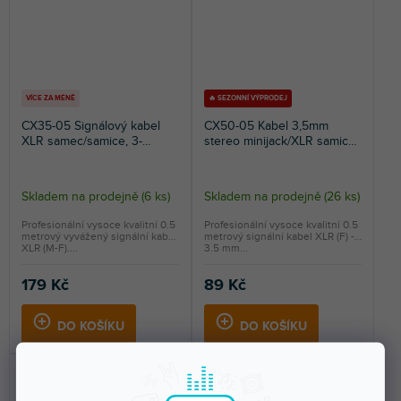
VÍCE ZA MÉNĚ
🔥 SEZONNÍ VÝPRODEJ
CX35-05 Signálový kabel
CX50-05 Kabel 3,5mm
XLR samec/samice, 3-
stereo minijack/XLR samice,
pinový, 0,5m, černý
0,5m
Skladem na prodejně
(
6 ks
)
Skladem na prodejně
(
26 ks
)
Profesionální vysoce kvalitní 0.5
Profesionální vysoce kvalitní 0.5
metrový vyvážený signální kabel
metrový signální kabel XLR (F) -
XLR (M-F)....
3.5 mm...
179 Kč
89 Kč
DO KOŠÍKU
DO KOŠÍKU