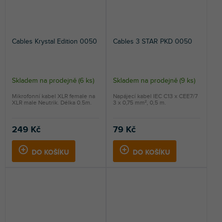
Cables Krystal Edition 0050
Cables 3 STAR PKD 0050
Skladem na prodejně
(
6 ks
)
Skladem na prodejně
(
9 ks
)
Mikrofonní kabel XLR female na
Napájecí kabel IEC C13 x CEE7/7
XLR male Neutrik. Délka 0.5m.
3 x 0,75 mm², 0,5 m.
249 Kč
79 Kč
DO KOŠÍKU
DO KOŠÍKU