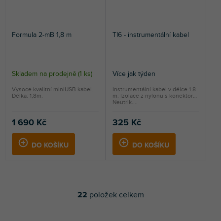
Formula 2-mB 1,8 m
TI6 - instrumentální kabel
Skladem na prodejně
(
1 ks
)
Více jak týden
Vysoce kvalitní miniUSB kabel.
Instrumentální kabel v délce 1.8
Délka: 1,8m.
m. Izolace z nylonu s konektory
Neutrik....
1 690 Kč
325 Kč
DO KOŠÍKU
DO KOŠÍKU
22
položek celkem
O
v
l