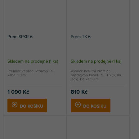
Prem-SPKR-6'
Prem-TS-6
Skladem na prodejně
(
1 ks
)
Skladem na prodejně
(
1 ks
)
Premier Reproduktorový TS
Vysoce kvalitní Premier
kabel 1,8 m.
nástrojový kabel TS - TS (6,3mm
jack). Délka 1,8 m.
1 090 Kč
810 Kč
DO KOŠÍKU
DO KOŠÍKU