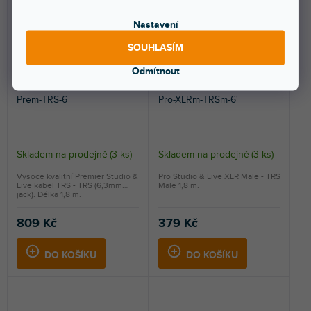
Nastavení
SOUHLASÍM
Odmítnout
🔥 SEZONNÍ VÝPRODEJ
🔥 SEZONNÍ VÝPRODEJ
Prem-TRS-6
Pro-XLRm-TRSm-6'
Skladem na prodejně
(
3 ks
)
Skladem na prodejně
(
3 ks
)
Vysoce kvalitní Premier Studio &
Pro Studio & Live XLR Male - TRS
Live kabel TRS - TRS (6,3mm
Male 1,8 m.
jack). Délka 1,8 m.
809 Kč
379 Kč
DO KOŠÍKU
DO KOŠÍKU