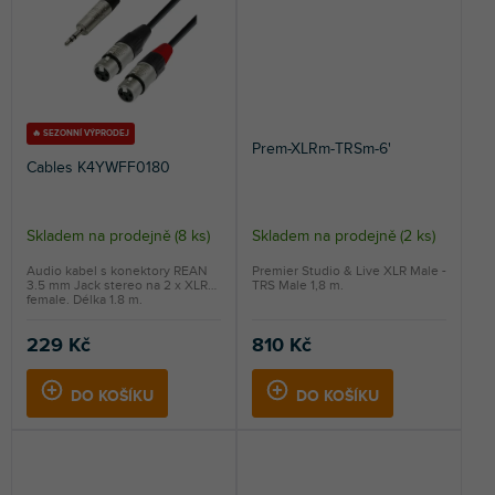
🔥 SEZONNÍ VÝPRODEJ
Prem-XLRm-TRSm-6'
Cables K4YWFF0180
Skladem na prodejně
(
8 ks
)
Skladem na prodejně
(
2 ks
)
Průměrné
hodnocení
Audio kabel s konektory REAN
Premier Studio & Live XLR Male -
3.5 mm Jack stereo na 2 x XLR
TRS Male 1,8 m.
produktu
female. Délka 1.8 m.
je
5,0
229 Kč
810 Kč
z
5
DO KOŠÍKU
DO KOŠÍKU
hvězdiček.