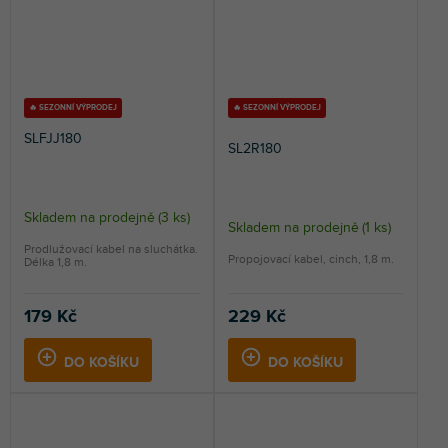
🔥 SEZONNÍ VÝPRODEJ
🔥 SEZONNÍ VÝPRODEJ
SLFJJ180
SL2R180
Skladem na prodejně
(
3 ks
)
Skladem na prodejně
(
1 ks
)
Prodlužovací kabel na sluchátka.
Propojovací kabel, cinch, 1,8 m.
Délka 1,8 m.
179 Kč
229 Kč
DO KOŠÍKU
DO KOŠÍKU