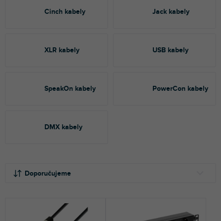
Cinch kabely
Jack kabely
XLR kabely
USB kabely
SpeakOn kabely
PowerCon kabely
DMX kabely
Ř
V
a
ý
Doporučujeme
z
p
e
i
NEJLEVNĚJŠÍ
n
s
NEJDRAŽŠÍ
í
p