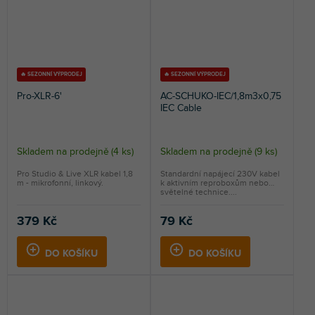
🔥 SEZONNÍ VÝPRODEJ
🔥 SEZONNÍ VÝPRODEJ
Pro-XLR-6'
AC-SCHUKO-IEC/1,8m3x0,75
IEC Cable
Skladem na prodejně
(
4 ks
)
Skladem na prodejně
(
9 ks
)
Pro Studio & Live XLR kabel 1,8
Standardní napájecí 230V kabel
m - mikrofonní, linkový.
k aktivním reproboxům nebo
světelné technice....
379 Kč
79 Kč
DO KOŠÍKU
DO KOŠÍKU