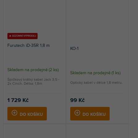
🔥 SEZONNÍ VÝPRODEJ
Furutech iD-35R 1,8 m
KO-1
Skladem na prodejně
(
2 ks
)
Skladem na prodejně
(
1 ks
)
Špičkový krátký kabel Jack 3,5 -
Optický kabel v délce 1,8 metru.
2x Cinch. Délka: 1,8m.
1 729 Kč
99 Kč
DO KOŠÍKU
DO KOŠÍKU