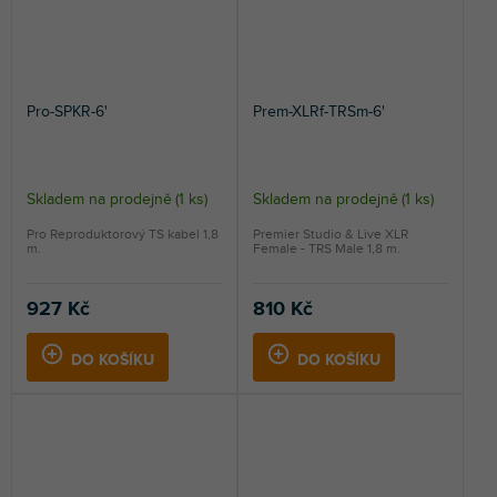
Pro-SPKR-6'
Prem-XLRf-TRSm-6'
Skladem na prodejně
(
1 ks
)
Skladem na prodejně
(
1 ks
)
Pro Reproduktorový TS kabel 1,8
Premier Studio & Live XLR
m.
Female - TRS Male 1,8 m.
927 Kč
810 Kč
DO KOŠÍKU
DO KOŠÍKU