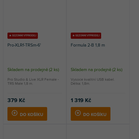
🔥 SEZONNÍ VÝPRODEJ
🔥 SEZONNÍ VÝPRODEJ
Pro-XLRf-TRSm-6'
Formula 2-B 1,8 m
Skladem na prodejně
(
2 ks
)
Skladem na prodejně
(
2 ks
)
Pro Studio & Live XLR Female -
Vysoce kvalitní USB kabel.
TRS Male 1,8 m.
Délka: 1,8m.
379 Kč
1 319 Kč
DO KOŠÍKU
DO KOŠÍKU