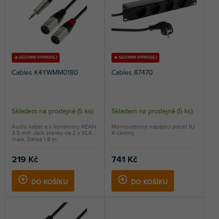
p
r
NEJPRODÁVANĚJŠÍ
r
o
o
d
ABECEDNĚ
d
u
u
k
k
t
🔥 SEZONNÍ VÝPRODEJ
🔥 SEZONNÍ VÝPRODEJ
t
ů
Cables K4YWMM0180
Cables 87470
ů
Skladem na prodejně
(
5 ks
)
Skladem na prodejně
(
5 ks
)
Audio kabel a s konektory REAN
Montovatelný napájecí panel 1U
3.5 mm Jack stereo na 2 x XLR
4-cestný.
male. Délka 1.8 m.
219 Kč
741 Kč
DO KOŠÍKU
DO KOŠÍKU