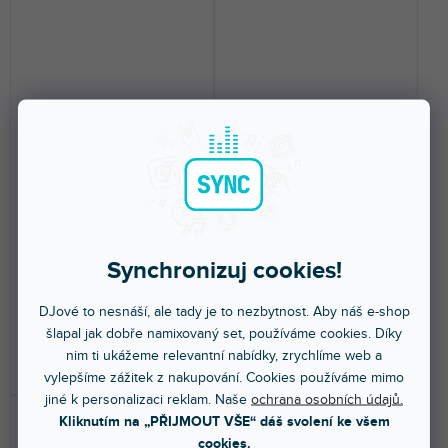
🔥 SEZONNÍ VÝPRODEJ
🔥 SEZONNÍ VÝPRODEJ
SLY2JR180
Prem-XLR-6
Skladem na prodejně
(
2 ks
)
Skladem na prodejně
(
2 ks
)
Propojovací kabel s
Vysoce kvalitní Premier Studio &
Synchronizuj cookies!
profilovanými mono jacky 6,3
Live mikrofonní/linkový kabel
mm a dvěmi cinch konektory....
XLR(m) -...
DJové to nesnáší, ale tady je to nezbytnost. Aby náš e-shop
219 Kč
679 Kč
šlapal jak dobře namixovaný set, používáme cookies. Díky
nim ti ukážeme relevantní nabídky, zrychlíme web a
DO KOŠÍKU
DO KOŠÍKU
vylepšíme zážitek z nakupování. Cookies používáme mimo
jiné k personalizaci reklam. Naše
ochrana osobních údajů.
Kliknutím na „PŘIJMOUT VŠE“ dáš svolení ke všem
cookies.