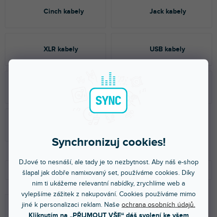
Cinch kabely
Jack kabely
XLR kabely
USB kabely
SpeakOn kabely
PowerCon kabely
DMX kabely
Synchronizuj cookies!
Ř
V
DJové to nesnáší, ale tady je to nezbytnost. Aby náš e-shop
a
ý
Doporučujeme
šlapal jak dobře namixovaný set, používáme cookies. Díky
z
p
nim ti ukážeme relevantní nabídky, zrychlíme web a
e
i
NEJLEVNĚJŠÍ
vylepšíme zážitek z nakupování. Cookies používáme mimo
n
s
jiné k personalizaci reklam. Naše
ochrana osobních údajů.
NEJDRAŽŠÍ
í
p
Kliknutím na „PŘIJMOUT VŠE“ dáš svolení ke všem