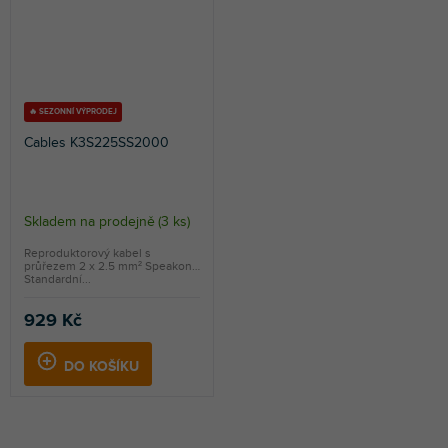
🔥 SEZONNÍ VÝPRODEJ
Cables K3S225SS2000
Skladem na prodejně
(
3 ks
)
Reproduktorový kabel s
průřezem 2 x 2.5 mm² Speakon.
Standardní...
929 Kč
DO KOŠÍKU