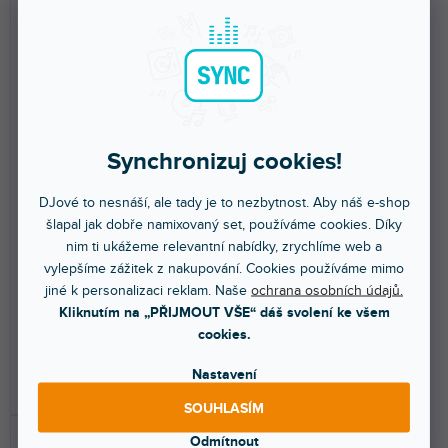
🔥 SEZONNÍ VÝPRODEJ
🔥 SEZONNÍ VÝPRODEJ
Synchronizuj cookies!
CX102-20 DMX kabel, XLR
CX113-20 DMX kabel,
samec/samice, 5-pinový,
voděodolný IP65, 5-pinový
20m
XLR samec/samice, 20m
DJové to nesnáší, ale tady je to nezbytnost. Aby náš e-shop
šlapal jak dobře namixovaný set, používáme cookies. Díky
Skladem na prodejně
(
18 ks
)
Skladem na prodejně
(
5 ks
)
nim ti ukážeme relevantní nabídky, zrychlíme web a
vylepšíme zážitek z nakupování. Cookies používáme mimo
Profesionální DMX kabel 5-pin
Profesionální DMX kabel XLR 5-
XLR (M) - 5-pin XLR (F). Délka 20
pin (M) - XLR 5-pin (F). Vhodný
jiné k personalizaci reklam. Naše
ochrana osobních údajů.
m.
pro venkovní...
Kliknutím na „PŘIJMOUT VŠE“ dáš svolení ke všem
cookies.
499 Kč
599 Kč
Nastavení
DO KOŠÍKU
DO KOŠÍKU
SOUHLASÍM
Odmítnout