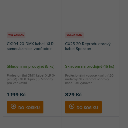
VÍCE ZA MÉNĚ
VÍCE ZA MÉNĚ
CX104-20 DMX kabel, XLR
CX25-20 Reproduktorový
samec/samice, voděodolný
kabel Speakon
IP65, 3-pinový, 20m
NL2/Speakon NL2, průřez
1,5mm², 20m
Skladem na prodejně
(
5 ks
)
Skladem na prodejně
(
16 ks
)
Profesionální DMX kabel XLR 3-
Profesionální vysoce kvalitní 20
pin (M) - XLR 3-pin (F). Vhodný
metrový NL2 reproduktorový
pro venkovní...
kabel. Je vybaven...
1 199 Kč
829 Kč
DO KOŠÍKU
DO KOŠÍKU