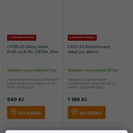
🔥 SEZONNÍ VÝPRODEJ
🔥 SEZONNÍ VÝPRODEJ
CX195-20 Síťový kabel,
CX03-20 Kombinovaný
RJ45 na RJ45, CAT6A, 20m
kabel pro aktivní
reproduktory, 20m
Skladem na prodejně
(
7 ks
)
Skladem na prodejně
(
11 ks
)
Profesionální datový CAT6 patch
Napájecí a signální kabel
kabel osazený konektory E-Con
kombinovaný v jediném 20 m
RJ45. Podporuje...
kabelu. Už žádné další...
549 Kč
1 199 Kč
DO KOŠÍKU
DO KOŠÍKU