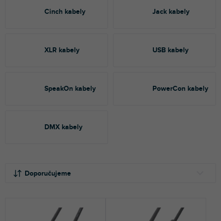
Cinch kabely
Jack kabely
XLR kabely
USB kabely
SpeakOn kabely
PowerCon kabely
DMX kabely
Ř
V
a
ý
Doporučujeme
z
p
e
i
NEJLEVNĚJŠÍ
n
s
NEJDRAŽŠÍ
í
p