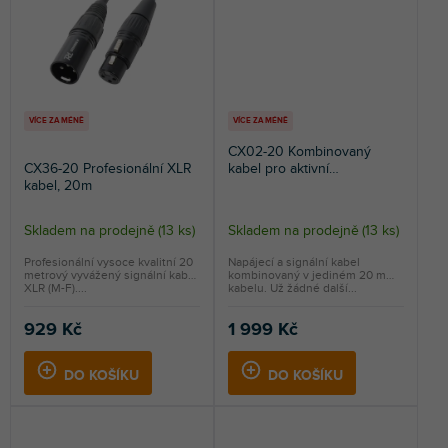
VÍCE ZA MÉNĚ
VÍCE ZA MÉNĚ
CX02-20 Kombinovaný
CX36-20 Profesionální XLR
kabel pro aktivní
kabel, 20m
reproduktory, 20m
Skladem na prodejně
(
13 ks
)
Skladem na prodejně
(
13 ks
)
Průměrné
hodnocení
Profesionální vysoce kvalitní 20
Napájecí a signální kabel
metrový vyvážený signální kabel
kombinovaný v jediném 20 m
produktu
XLR (M-F)....
kabelu. Už žádné další...
je
5,0
929 Kč
1 999 Kč
z
5
DO KOŠÍKU
DO KOŠÍKU
hvězdiček.