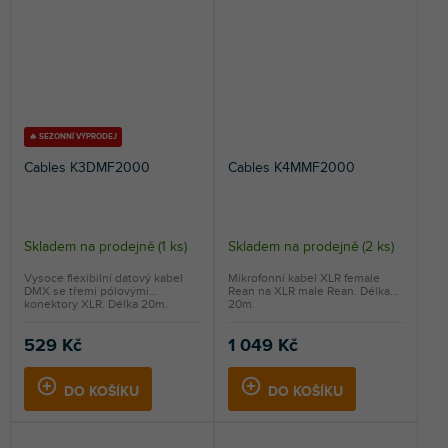
🔥 SEZONNÍ VÝPRODEJ
Cables K3DMF2000
Cables K4MMF2000
Skladem na prodejně
(
1 ks
)
Skladem na prodejně
(
2 ks
)
Vysoce flexibilní datový kabel
Mikrofonní kabel XLR female
DMX se třemi pólovými
Rean na XLR male Rean. Délka
konektory XLR. Délka 20m.
20m.
529 Kč
1 049 Kč
DO KOŠÍKU
DO KOŠÍKU