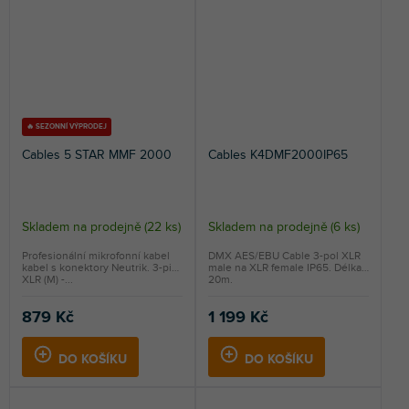
🔥 SEZONNÍ VÝPRODEJ
Cables 5 STAR MMF 2000
Cables K4DMF2000IP65
Skladem na prodejně
(
22 ks
)
Skladem na prodejně
(
6 ks
)
Profesionální mikrofonní kabel
DMX AES/EBU Cable 3-pol XLR
kabel s konektory Neutrik. 3-pin
male na XLR female IP65. Délka
XLR (M) -...
20m.
879 Kč
1 199 Kč
DO KOŠÍKU
DO KOŠÍKU