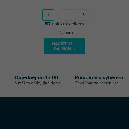
S
t
r
1
3
á
57
položek celkem
n
k
O
Nahoru
o
v
v
l
á
NAČÍST 23
á
n
DALŠÍCH
d
í
a
c
í
p
Objednej do 15:00
Poradíme s výběrem
r
A máš to druhý den doma
Chválí nás za komunikaci
v
k
y
v
ý
Z
p
Copyright 2026
Profi-DJ
. Všechna práva vyhrazena.
á
i
Vytvořil Shoptet Premium
s
p