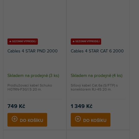
🔥 SEZONNÍ VÝPRODEJ
🔥 SEZONNÍ VÝPRODEJ
Cables 4 STAR PND 2000
Cables 4 STAR CAT 6 2000
Skladem na prodejně
(
3 ks
)
Skladem na prodejně
(
4 ks
)
Prodlužovací kabel Schuko
Síťový kabel Cat.6a (S/FTP) s
H07RN-F3G1.5 20 m.
konektorem RJ-45 20 m.
749 Kč
1 349 Kč
DO KOŠÍKU
DO KOŠÍKU