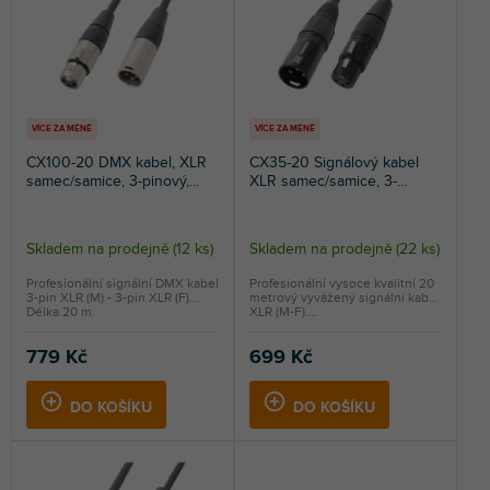
p
r
NEJPRODÁVANĚJŠÍ
r
o
o
d
ABECEDNĚ
d
u
u
k
k
t
VÍCE ZA MÉNĚ
VÍCE ZA MÉNĚ
t
ů
CX100-20 DMX kabel, XLR
CX35-20 Signálový kabel
ů
samec/samice, 3-pinový,
XLR samec/samice, 3-
20m
pinový, 20m, černý
Skladem na prodejně
(
12 ks
)
Skladem na prodejně
(
22 ks
)
Profesionální signální DMX kabel
Profesionální vysoce kvalitní 20
3-pin XLR (M) - 3-pin XLR (F).
metrový vyvážený signální kabel
Délka 20 m.
XLR (M-F)....
779 Kč
699 Kč
DO KOŠÍKU
DO KOŠÍKU