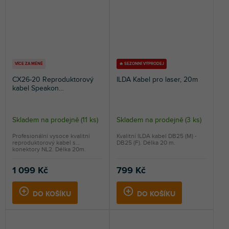
VÍCE ZA MÉNĚ
🔥 SEZONNÍ VÝPRODEJ
CX26-20 Reproduktorový
ILDA Kabel pro laser, 20m
kabel Speakon
NL2/Speakon NL2, průřez
2,5mm², 20m
Skladem na prodejně
(
11 ks
)
Skladem na prodejně
(
3 ks
)
Profesionální vysoce kvalitní
Kvalitní ILDA kabel DB25 (M) -
reproduktorový kabel s
DB25 (F). Délka 20 m.
konektory NL2. Délka 20m.
1 099 Kč
799 Kč
DO KOŠÍKU
DO KOŠÍKU