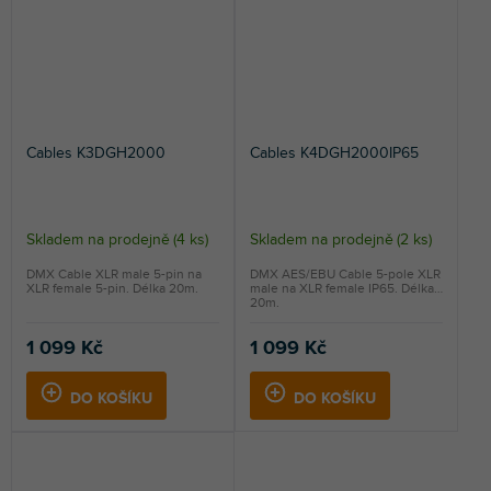
Cables K3DGH2000
Cables K4DGH2000IP65
Skladem na prodejně
(
4 ks
)
Skladem na prodejně
(
2 ks
)
DMX Cable XLR male 5-pin na
DMX AES/EBU Cable 5-pole XLR
XLR female 5-pin. Délka 20m.
male na XLR female IP65. Délka
20m.
1 099 Kč
1 099 Kč
DO KOŠÍKU
DO KOŠÍKU